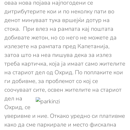
оваа нова појава најпогодени се
дитрибутерите кои и по неколку пати во
денот минуваат тука вршејќи дотур на
стока. При влез на рампата кај поштата
добивате жетон, но со него не можете да
излезете на рампата пред Капетанија,
затоа што на неа пишува дека за излез
треба картичка, која ја имаат само жителите
на стариот дел од Охрид. По поплаките кои
ги добивме, за проблемот со кој се
соочуваат сите,
освен жителите на стариот
дел на
Охрид, се
уверивме и ние. Откако уредно си плативме
како да сме паркирале и место фискална