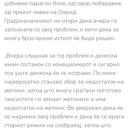
добивме парагон блок, одговор побаравме
од првиот човек на Охрид.
Градоначалникот ни откри дека вчера го
запознале со овој проблем, и вети дека за
многу брзо време истиот ќе биде решен.
„Вчера слушнав за тој проблем и денеска
имам состанок со конеционерот и сигурно
тоа уште денеска ќе се исправи. По мене
најверојатно станува збор за недостаток на
жетони, затоа што многу граѓани поготово
таксистите ги земаат жетоните и има
недостаток на жетони. Ве уверувам дека ќе
се надмини овој проблем и дека ќе се врати
стариот режим на сообраќај, затоа што