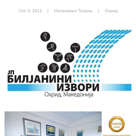
Сеп 5, 2012
|
Маленкова Татјана
|
Охрид