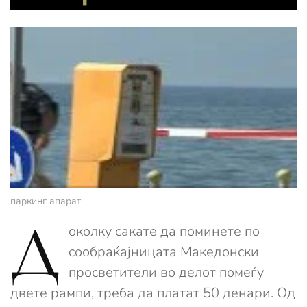
паркинг апарат
Д
околку сакате да поминете по
сообраќајницата Македонски
просветители во делот помеѓу
двете рампи, треба да платат 50 денари. Од