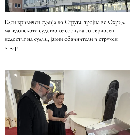
Еден кривичен судија во Струга, тројца во Охрид,
македонското судство се соочува со сериозен
недостиг на судии, јавни обвинители и стручен
кадар