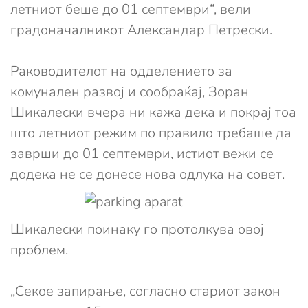
летниот беше до 01 септември“, вели
градоначалникот Александар Петрески.
Раководителот на одделението за
комунален развој и сообраќај, Зоран
Шикалески вчера ни кажа дека и покрај тоа
што летниот режим по правило требаше да
заврши до 01 септември, истиот вежи се
додека не се
донесе нова одлука на совет.
Шикалески поинаку го протолкува овој
проблем.
„Секое запирање, согласно стариот закон