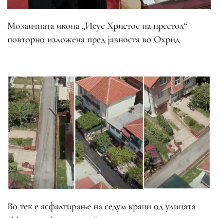
Мозаичната икона „Исус Христос на престол“
повторно изложена пред јавноста во Охрид
Во тек е асфалтирање на седум краци од улицата