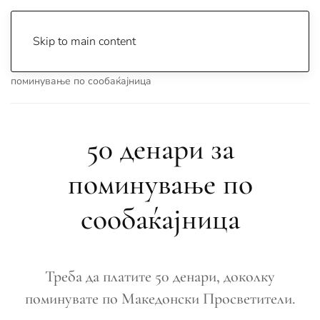
Skip to main content
Почетна
Archive
Вести
Охрид
50 денари за
поминување по сообаќајница
50 денари за
поминување по
сообаќајница
Треба да платите 50 денари, доколку
поминувате по Македонски Просветители.