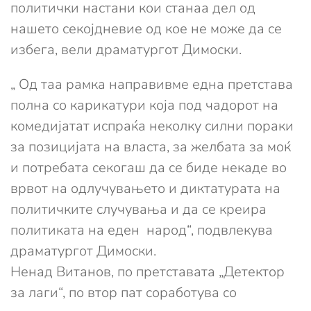
политички настани кои станаа дел од
нашето секојдневие од кое не може да се
избега, вели драматургот Димоски.
„ Од таа рамка направивме една претстава
полна со карикатури која под чадорот на
комедијатат испраќа неколку силни пораки
за позицијата на власта, за желбата за моќ
и потребата секогаш да се биде некаде во
врвот на одлучувањето и диктатурата на
политичките случувања и да се креира
политиката на еден народ“, подвлекува
драматургот Димоски.
Ненад Витанов, по претставата „Детектор
за лаги“, по втор пат соработува со