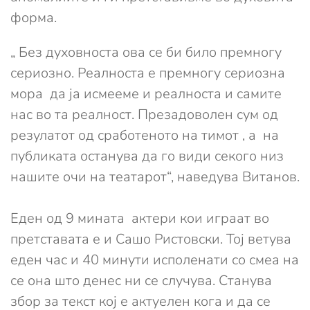
форма.
„ Без духовноста ова се би било премногу
сериозно. Реалноста е премногу сериозна
мора да ја исмееме и реалноста и самите
нас во та реалност. Презадоволен сум од
резулатот од сработеното на тимот , а на
публиката останува да го види секого низ
нашите очи на театарот“, наведува Витанов.
Еден од 9 мината актери кои играат во
претставата е и Сашо Ристовски. Тој ветува
еден час и 40 минути исполенати со смеа на
се она што денес ни се случува. Станува
збор за текст кој е актуелен кога и да се