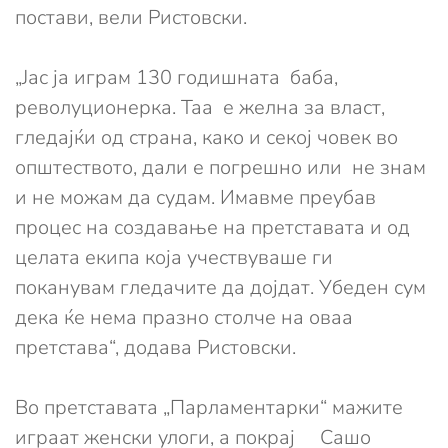
постави, вели Ристовски.
„Јас ја играм 130 годишната баба,
револуционерка. Таа е желна за власт,
гледајќи од страна, како и секој човек во
општеството, дали е погрешно или не знам
и не можам да судам. Имавме преубав
процес на создавање на претставата и од
целата екипа која учествуваше ги
поканувам гледачите да дојдат. Убеден сум
дека ќе нема празно столче на оваа
претстава“, додава Ристовски.
Во претставата „Парламентарки“ мажите
играат женски улоги, а покрај Сашо