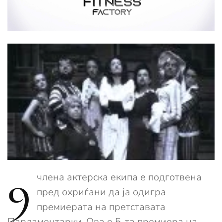
9
члена актерска екипа е подготвена
пред охриѓани да ја одигра
премиерата на претставата
Парламентарки. Ова е 5-та премиера на