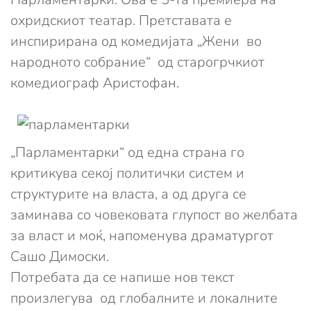
охридскиот театар. Претставата е
инспирирана од комедијата „Жени во
народното собрание“ од старогрчкиот
комедиограф Аристофан.
„Парламентарки“ од една страна го
критикува секој политички систем и
структурите на власта, а од друга се
заминава со човековата глупост во желбата
за власт и моќ, напоменува драматургот
Сашо Димоски.
Потребата да се напише нов текст
произлегува од глобалните и локалните