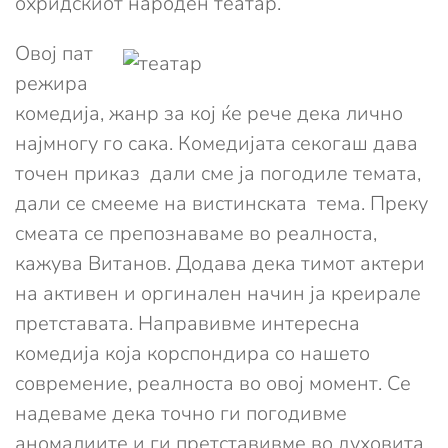
охридскиот народен театар.
Овој пат
режира
комедија, жанр за кој ќе рече дека лично
најмногу го сака. Комедијата секогаш дава
точен приказ дали сме ја погодиле темата,
дали се смееме на вистинската тема. Преку
смеата се препознаваме во реалноста,
кажува Витанов. Додава дека тимот актери
на активен и оргинален начин ја креирале
претставата. Направивме интересна
комедија која корспондира со нашето
современие, реалноста во овој момент. Се
надеваме дека точно ги погодивме
аномалиите и ги претставивме во духовита