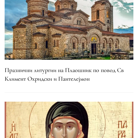
Празнични литургии на Плаошник по повод Св
Климент Охридски и Пантелејмон