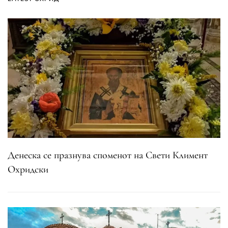
Денеска се празнува споменот на Свети Климент
Охридски