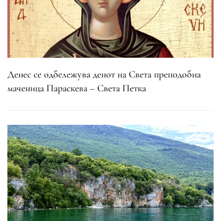
Денес се одбележува денот на Света преподобна
маченица Параскева – Света Петка