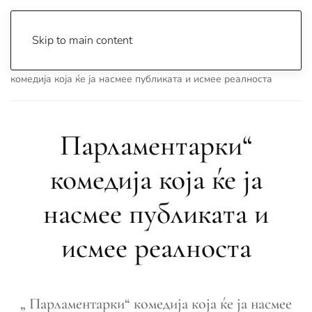
Skip to main content
Почетна
Archive
Вести
Охрид
Парламентарки“
комедија која ќе ја насмее публиката и исмее реалноста
Парламентарки“
комедија која ќе ја
насмее публиката и
исмее реалноста
„ Парламентарки“ комедија која ќе ја насмее