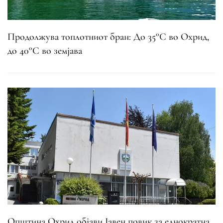
Продолжува топлотниот бран: До 35°C во Охрид,
до 40°C во земјава
Општина Охрид објави Јавен повик за еднократна