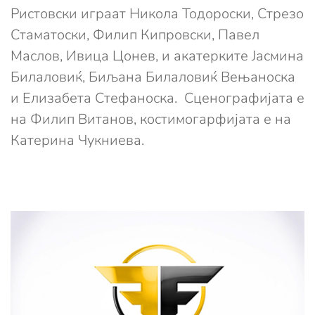
Ристовски играат Никола Тодороски, Стрезо
Стаматоски, Филип Кипровски, Павел
Маслов, Ивица Цонев, и акатерките Јасмина
Билаловиќ, Биљана Билаловиќ Вењаноска
и Елизабета Стефаноска. Сценографијата е
на Филип Витанов, костимогарфијата е на
Катерина Чукниева.