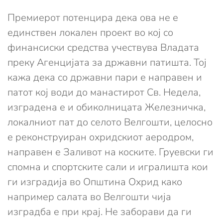
Премиерот потенцира дека ова не е
единствен локален проект во кој со
финансиски средства учествува Владата
преку Агенцијата за државни патишта. Тој
кажа дека со државни пари е направен и
патот кој води до манастирот Св. Недела,
изградена е и обиколницата Железничка,
локалниот пат до селото Велгошти, целосно
е реконструиран охридскиот аеродром,
направен е Заливот на коските. Груевски ги
спомна и спортските сали и игралишта кои
ги изградија во Општина Охрид како
например салата во Велгошти чија
изградба е при крај. Не заборави да ги