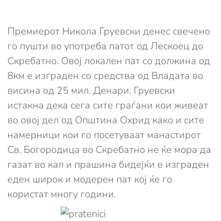
Премиерот Никола Груевски денес свечено
го пушти во употреба патот од Лескоец до
Скребатно. Овој локален пат со должина од
8км е изграден со средства од Владата во
висина од 25 мил. Денари. Груевски
истакна дека сега сите граѓани кои живеат
во овој дел од Општина Охрид како и сите
намерници кои го посетуваат манастирот
Св. Богородица во Скребатно не ќе мора да
газат во кал и прашина бидејќи е изграден
еден широк и модерен пат кој ќе го
користат многу години.