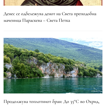
Денес се одбележува денот на Света преподобна
маченица Параскева – Света Петка
Продолжува топлотниот бран: До 35°C во Охрид,