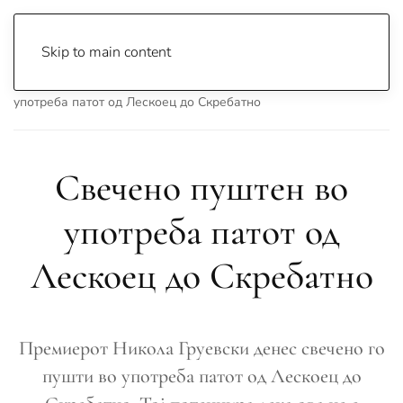
Skip to main content
Почетна
Archive
Вести
Охрид
Свечено пуштен во
употреба патот од Лескоец до Скребатно
Свечено пуштен во
употреба патот од
Лескоец до Скребатно
Премиерот Никола Груевски денес свечено го
пушти во употреба патот од Лескоец до