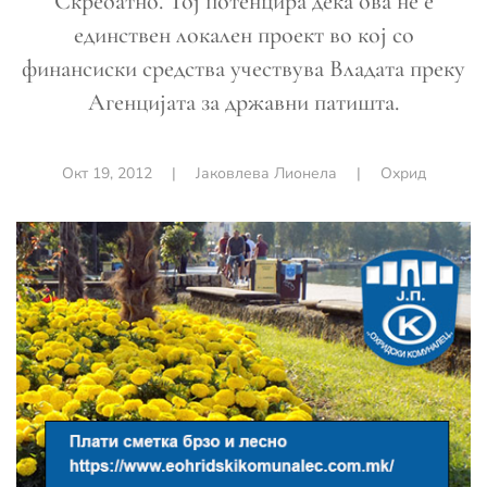
Скребатно. Тој потенцира дека ова не е
единствен локален проект во кој со
финансиски средства учествува Владата преку
Агенцијата за државни патишта.
Окт 19, 2012
|
Јаковлева Лионела
|
Охрид