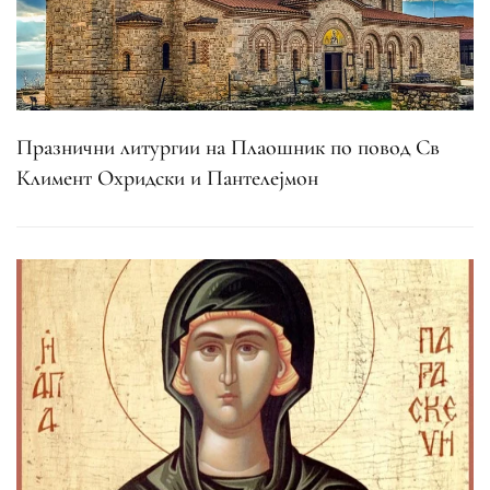
Празнични литургии на Плаошник по повод Св
Климент Охридски и Пантелејмон