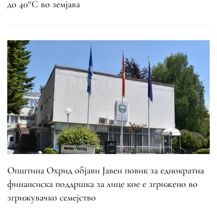
до 40°C во земјава
Општина Охрид објави Јавен повик за еднократна
финансиска поддршка за лице кое е згрижено во
згрижувачко семејство