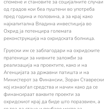
спомене и становите за социјалните случаи
од градов кои беа пуштени во употреба
пред година и половина, а за крај како
најкапитална Владина инвестиција во
Охрид ја потенцира големата
реконструкција на охридската болница.
Груески им се заблагодари на охридските
пратеници за нивните заложби за
реализација на проектите, како и на
Агенцијата за државни патишта и на
Министерот за Финансии, Зоран Ставрески
кој изнаоѓал средства и начин како да се
финансираат ваквите проекти за
охридскиот крај да биде што поразвиен, а
со тоа да стане и поубаво место за