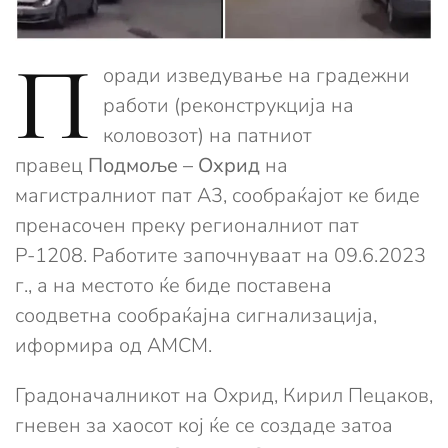
П
оради изведување на градежни
работи (реконструкција на
коловозот) на патниот
правец
Подмоље – Охрид
на
магистралниот пат А3, сообраќајот ке биде
пренасочен преку регионалниот пат
Р-1208. Работите започнуваат на 09.6.2023
г., а на местото ќе биде поставена
соодветна сообраќајна сигнализација,
иформира од АМСМ.
Градоначалникот на Охрид, Кирил Пецаков,
гневен за хаосот кој ќе се создаде затоа