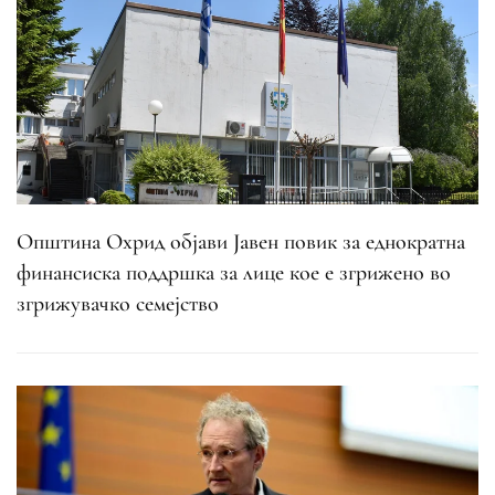
Општина Охрид објави Јавен повик за еднократна
финансиска поддршка за лице кое е згрижено во
згрижувачко семејство