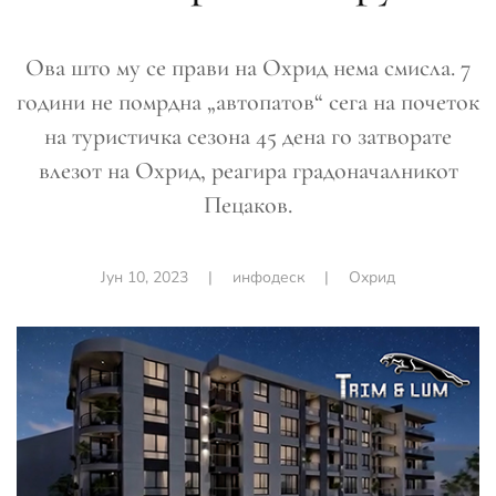
Ова што му се прави на Охрид нема смисла. 7
години не помрдна „автопатов“ сега на почеток
на туристичка сезона 45 дена го затворате
влезот на Охрид, реагира градоначалникот
Пецаков.
Јун 10, 2023
|
инфодеск
|
Охрид