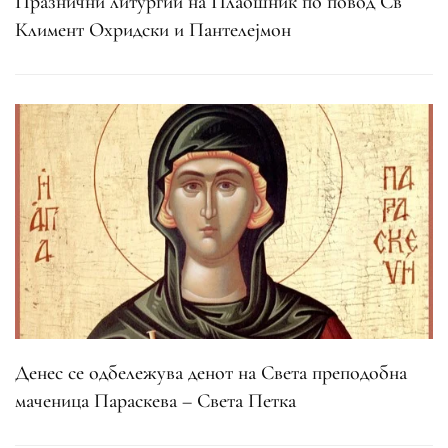
Празнични литургии на Плаошник по повод Св
Климент Охридски и Пантелејмон
Денес се одбележува денот на Света преподобна
маченица Параскева – Света Петка