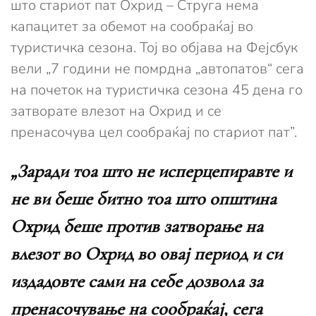
што стариот пат Охрид – Струга нема
капацитет за обемот на сообраќај во
туристичка сезона. Тој во објава на Фејсбук
вели „7 години не помрдна „автопатов“ сега
на почеток на туристичка сезона 45 дена го
затворате влезот на Охрид и се
пренасочува цел сообраќај по стариот пат”.
„Заради тоа што не исперцепиравте и
не ви беше битно тоа што општина
Охрид беше против затворање на
влезот во Охрид во овај период и си
издадовте сами на себе дозвола за
пренасочување на сообраќај, сега