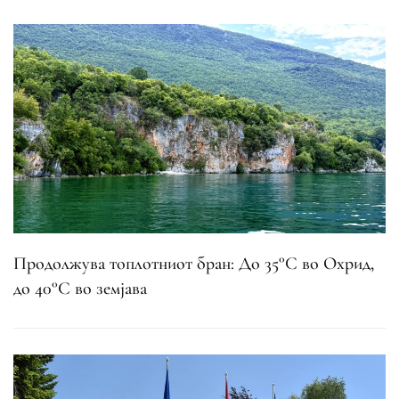
Продолжува топлотниот бран: До 35°C во Охрид,
до 40°C во земјава