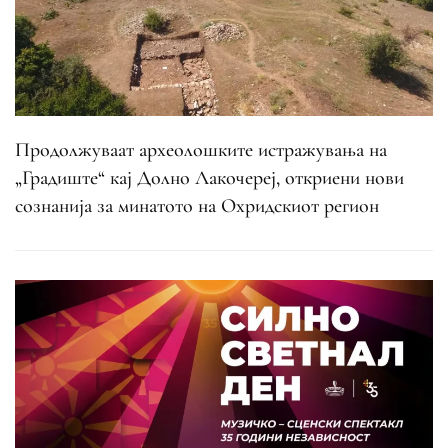
Продолжуваат археолошките истражувања на
„Градиште“ кај Долно Лакочереј, откриени нови
сознанија за минатото на Охридскиот регион