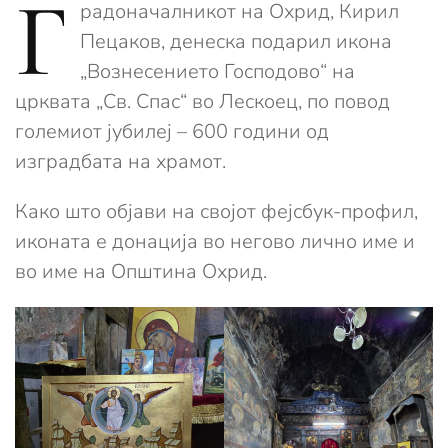
Г
радоначалникот на Охрид, Кирил
Пецаков, денеска подарил икона
„Вознесението Господово“ на
црквата „Св. Спас“ во Лескоец, по повод
големиот јубилеј – 600 години од
изградбата на храмот.
Како што објави на својот фејсбук-профил,
иконата е донација во негово лично име и
во име на Општина Охрид.