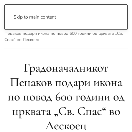
Skip to main content
Почетна
Archive
Вести
Охрид
Градоначалникот
Пецаков подари икона по повод 600 години од црквата „Св.
Спас“ во Лескоец
Градоначалникот
Пецаков подари икона
по повод 600 години од
црквата „Св. Спас“ во
Лескоец