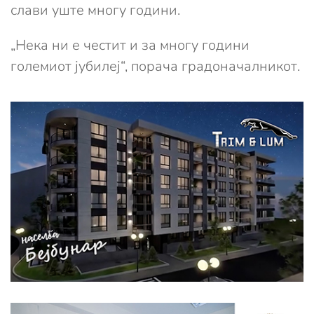
слави уште многу години.
„Нека ни е честит и за многу години
големиот јубилеј“, порача градоначалникот.