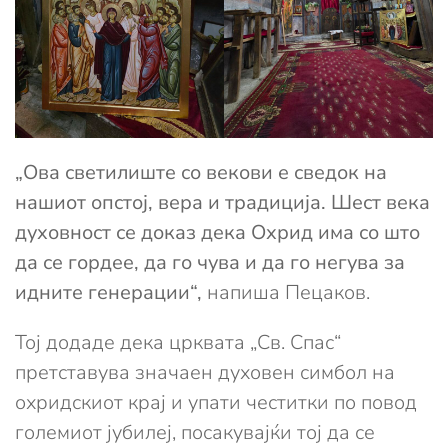
„Ова светилиште со векови е сведок на
нашиот опстој, вера и традиција. Шест века
духовност се доказ дека Охрид има со што
да се гордее, да го чува и да го негува за
идните генерации“,
напиша Пецаков.
Тој додаде дека црквата „Св. Спас“
претставува значаен духовен симбол на
охридскиот крај и упати честитки по повод
големиот јубилеј, посакувајќи тој да се