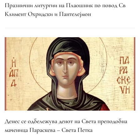
Празнични литургии на Плаошник по повод Св
Климент Охридски и Пантелејмон
Денес се одбележува денот на Света преподобна
маченица Параскева – Света Петка