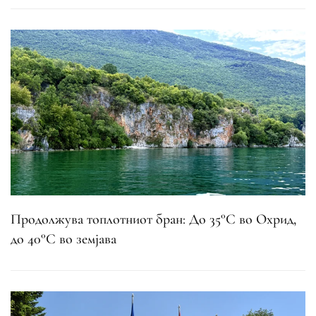
Продолжува топлотниот бран: До 35°C во Охрид,
до 40°C во земјава