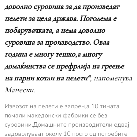
доволно суровина за да произведат
пелети за цела држава. Поголема е
побарувачката, а нема доволно
суровина за производство. Оваа
година е многу тешко,а многу
домаќинства се префрлија на греење
на парни котли на пелети“
, напоменува
Манески.
Извозот на пелети е запрен,а 10 тината
помали македонски фабрики се без
суровини.Домашните производители едвај
задоволуваат околу 10 посто од потребите