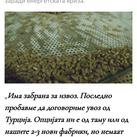
заради енергетската криза.
„
Има забрана за извоз. Последно
пробавме да договориме увоз од
Турција. Опцијата ни е од таму или од
нашите 2-3 нови фабрики, но немаат