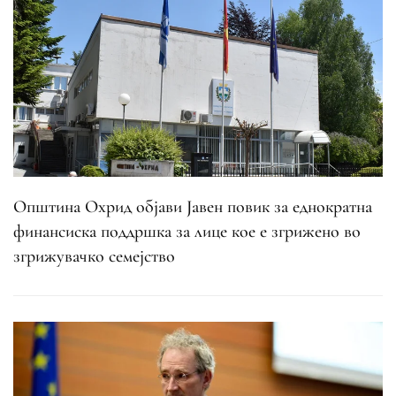
Општина Охрид објави Јавен повик за еднократна
финансиска поддршка за лице кое е згрижено во
згрижувачко семејство