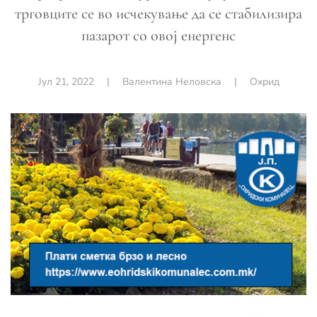
трговците се во исчекување да се стабилизира
пазарот со овој енергенс
Јул 21, 2022
|
Валентина Неловска
|
Охрид