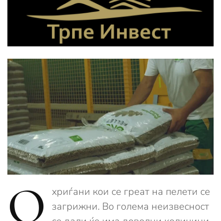
О
хриѓани кои се греат на пелети се
загрижни. Во голема неизвесност