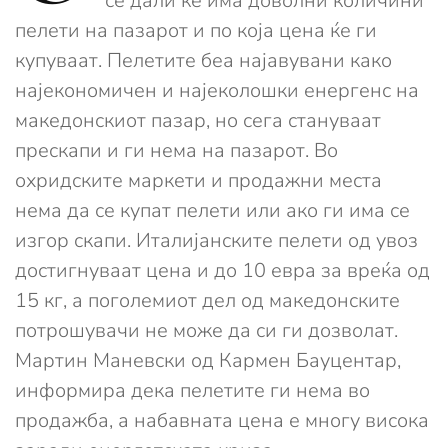
се дали ќе има доволни количини
пелети на пазарот и по која цена ќе ги
купуваат. Пелетите беа најавувани како
најекономичен и најеколошки енергенс на
македонскиот пазар, но сега стануваат
прескапи и ги нема на пазарот. Во
охридските маркети и продажни места
нема да се купат пелети или ако ги има се
изгор скапи. Италијанските пелети од увоз
достигнуваат цена и до 10 евра за вреќа од
15 кг, а поголемиот дел од македонските
потрошувачи не може да си ги дозволат.
Мартин Маневски од Кармен Бауцентар,
информира дека пелетите ги нема во
продажба, а набавната цена е многу висока