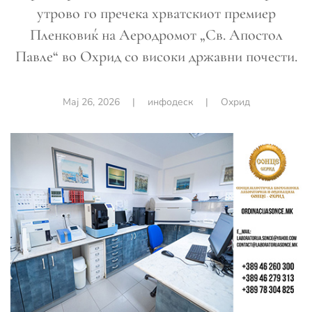
утрово го пречека хрватскиот премиер
Пленковиќ на Аеродромот „Св. Апостол
Павле“ во Охрид со високи државни почести.
Мај 26, 2026
|
инфодеск
|
Охрид