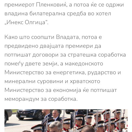
премиерот Пленковиќ, а потоа ќе се одржи
владина билатерална средба во хотел
„Инекс Олгица“.
Како што соопшти Владата, потоа е
предвидено двајцата премиери да
потпишат договори за стратешка соработка
помеѓу двете земји, а македонското
Министерство за енергетика, рударство и
минерални суровини и хрватското
Министерство за економија ќе потпишат
меморандум за соработка.