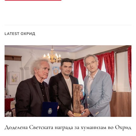
LATEST ОХРИД
Доделена Светската награда за хуманизам во Охрид