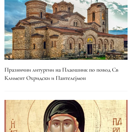
Празнични литургии на Плаошник по повод Св
Климент Охридски и Пантелејмон