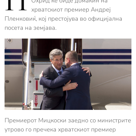
П
Охрид ќе биде домаќин на
хрватскиот премиер Андреј
Пленковиќ, кој престојува во официјална
посета на земјава.
Премиерот Мицкоски заедно со министрите
утрово го пречека хрватскиот премиер