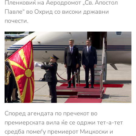
Пленковиќ на Аеродромот „Св. Апостол
Павле“ во Охрид со високи државни
почести.
Според агендата по пречекот во
премиерската вила ќе се одржи тет-а-тет
средба помеѓу премиерот Мицкоски и