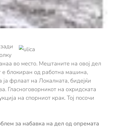
озади
олку
наа во место. Мештаните на овој дел
от е блокиран од работна машина,
а ја фрлаат на Локалната, бидејќи
ва. Гласноговорникот на охридската
ција на спорниот крак. Тој посочи
облем за набавка на дел од опремата