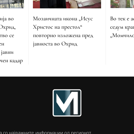
Во тек е 
ија во
Мозаичната икона „Исус
седум кра
 Охрид,
Христос на престол“
„Момчило
тво се
повторно изложена пред
ен
јавноста во Охрид
 јавни
чен кадар
а со најважните информации од регионот.