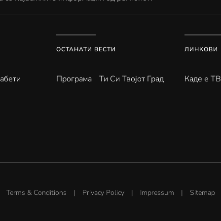
ОСТАНАТИ ВЕСТИ
ЛИНКОВИ
абети
Програма
Ти Си Твојот Град
Каде е Т
Terms & Conditions
|
Privacy Policy
|
Impressum
|
Sitemap