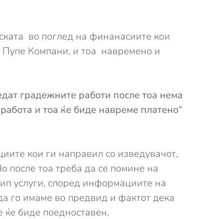
рската во поглед на финанасиите кои
ај Пупе Компани, и тоа навремено и
едат градежните работи после тоа нема
работа и тоа ќе биде навреме платено“
циите кои ги направил со изведувачот,
о после тоа треба да се помине на
 тип услуги, според информациите на
да го имаме во предвид и фактот дека
е ќе биде поедноставен.