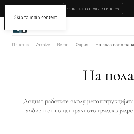
Friday, August 7, 2026
Skip to main content
Почетна
Archive
Вести
Охрид
На пола пат остан
На пола
Доцнат работите околу реконструкцијата 
амбиентот во централното градско јадро,