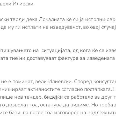
вели Илиески.
ски тврди дека Локалната ќе си ја исполни ов
 да му ги исплати на изведувачот, во овој случ
пишувањето на ситуацијата, од кога ќе се изв
та тие ни доставуваат фактура за изведената 
 не е поминат, вели Илиевски. Според консулта
финишираат активностите согласно постапката. Н
аспише нов тендер, бидејќи се работело за друг
го дозволат тоа, останува да видиме. Но треба 
ите бази, па после тоа изговорот на надлежнит