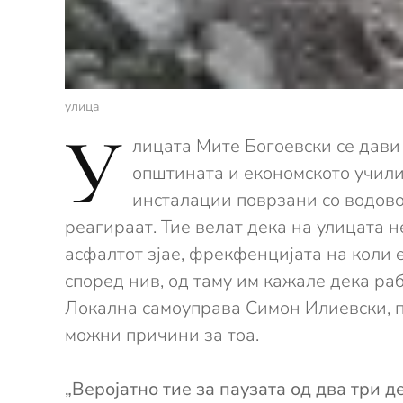
улица
У
лицата Мите Богоевски се дави 
општината и економското учил
инсталации поврзани со водово
реагираат. Тие велат дека на улицата 
асфалтот зјае, фрекфенцијата на коли 
според нив, од таму им кажале дека ра
Локална самоуправа Симон Илиевски, пр
можни причини за тоа.
„Веројатно тие за паузата од два три 