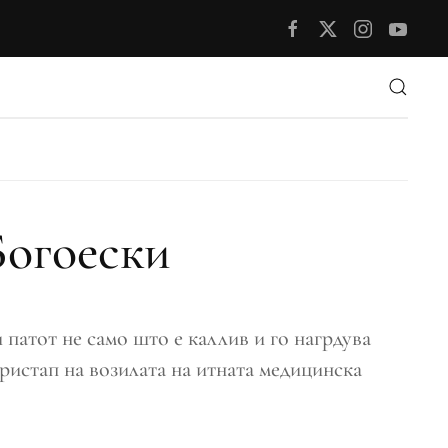
Богоески
патот не само што е каллив и го нагрдува
пристап на возилата на итната медицинска