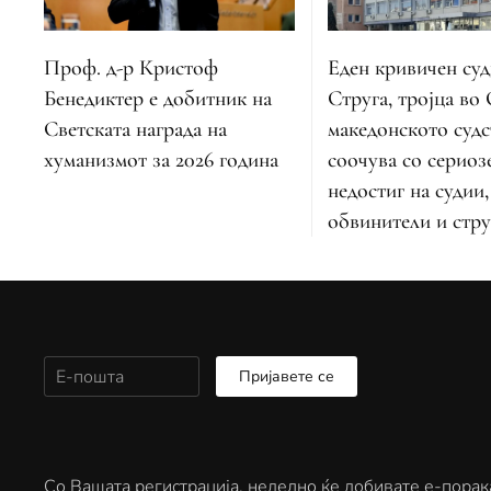
Проф. д-р Кристоф
Еден кривичен суд
Бенедиктер е добитник на
Струга, тројца во
Светската награда на
македонското судс
хуманизмот за 2026 година
соочува со сериоз
недостиг на судии,
обвинители и стру
Пријавете се
Со Вашата регистрација, неделно ќе добивате е-порак