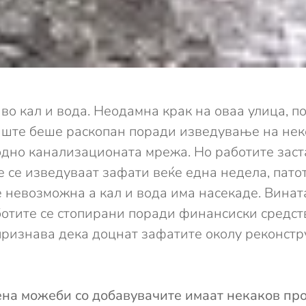
во кал и вода.
Неодамна крак на оваа улица, п
иште беше раскопан поради изведување на нек
дно канализационата мрежа. Но работите заста
не се изведуваат зафати веќе една недела, пат
e невозможна а кал и вода има насекаде. Винат
ботите се стопирани поради финансиски средст
изнава дека доцнат зафатите околу реконструк
дена можеби со добавувачите имаат некаков пр