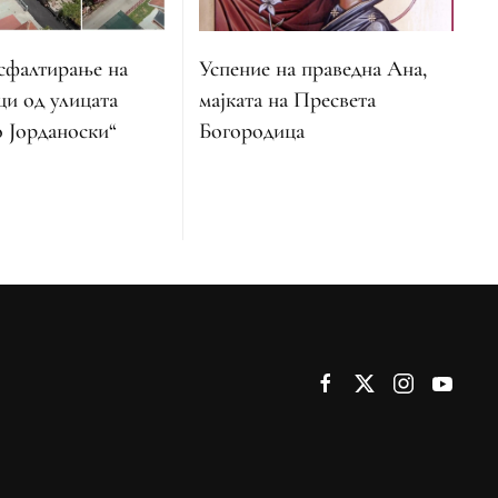
асфалтирање на
Успение на праведна Ана,
ци од улицата
мајката на Пресвета
 Јорданоски“
Богородица