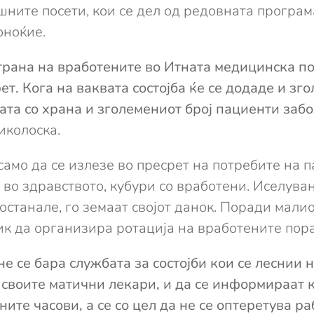
ите посети, кои се дел од редовната програма
оноќие.
страна на вработените во Итната медицинска п
ет. Кога на ваквата состојба ќе се додаде и зг
та со храна и зголемениот број пациенти забо
иколоска.
амо да се излезе во пресрет на потребите на п
а во здравството, кубури со вработени. Иселува
останале, го земаат својот данок. Поради малио
ик да организира ротација на вработените пора
е се бара службата за состојби кои се леснии 
 своите матични лекари, и да се информираат 
ите часови, а се со цел да не се оптеретува ра