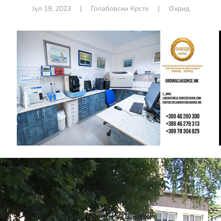
Јул 19, 2023
|
Голабовски Крсте
|
Охрид