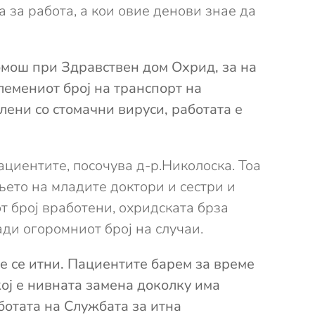
 за работа, а кои овие денови знае да
омош при Здравствен дом Охрид, за на
олемениот број на транспорт на
лени со стомачни вируси, работата е
ациентите, посочува д-р.Николоска. Тоа
њето на младите доктори и сестри и
т број вработени, охридската брза
ди огоромниот број на случаи.
не се итни. Пациентите барем за време
кој е нивната замена доколку има
ботата на Службата за итна