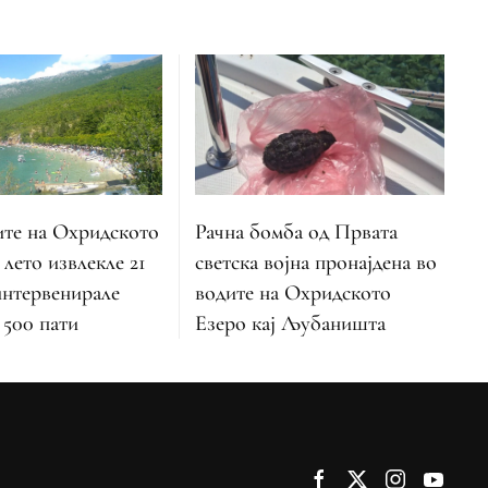
ите на Охридското
Рачна бомба од Првата
 лето извлекле 21
светска војна пронајдена во
интервенирале
водите на Охридското
 500 пати
Езеро кај Љубаништа