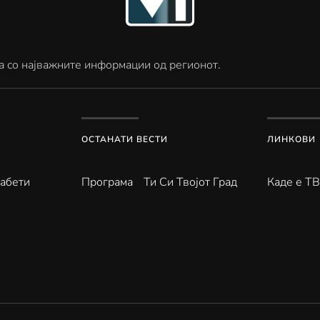
а со најважните информации од регионот.
ОСТАНАТИ ВЕСТИ
ЛИНКОВИ
абети
Програма
Ти Си Твојот Град
Каде е Т