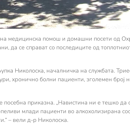
итна медицинска помош и домашни посети од Ох
ни, да се справат со последиците од топлотнио
Љупка Николоска, началничка на службата. Трие
ри, хронично болни пациенти, зголемен број н
 посебна приказна. „Навистина ни е тешко да 
рпеливи млади пациенти во алкохолизирана сост
.“ – вели д-р Николоска.