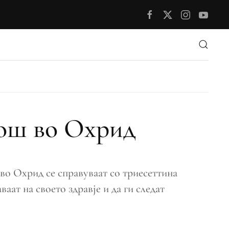
мош во Охрид
 во Охрид се справуваат со триесеттина
аат на своето здравје и да ги следат