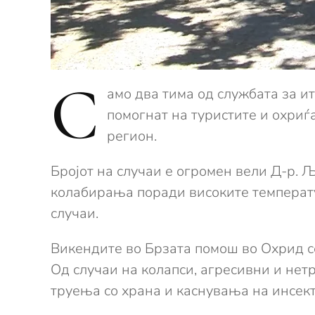
С
амо два тима од службата за 
помогнат на туристите и охриѓа
регион.
Бројот на случаи е огромен вели Д-р. 
колабирања поради високите температу
случаи.
Викендите во Брзата помош во Охрид се
Од случаи на колапси, агресивни и нет
труења со храна и каснувања на инсекти