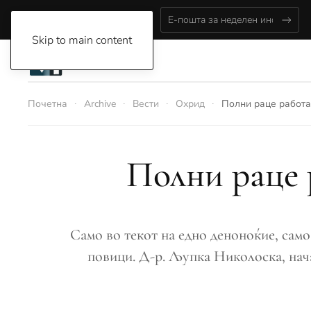
Thursday, August 6, 2026
Skip to main content
Почетна
Archive
Вести
Охрид
Полни раце работа
Полни раце 
Само во текот на едно деноноќие, само
повици. Д-р. Љупка Николоска, начал