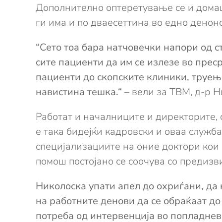
Дополнително оптеретување се и домашн
ги има и по дваесеттина во едно денон
“Сето тоа бара натчовечки напори од 
сите пациенти да им се излезе во преср
пациенти до скопските клиники, труења
навистина тешка.“ –
вели за ТВМ, д-р Н
Работат и началниците и директорите, с
е така бидејќи кадровски и оваа служб
специјализациите на оние доктори кои 
помош постојано се соочува со предизв
Николоска упати апел до охриѓани, да н
на работните денови да се обраќаат до
потреба од интервенција во попладневн