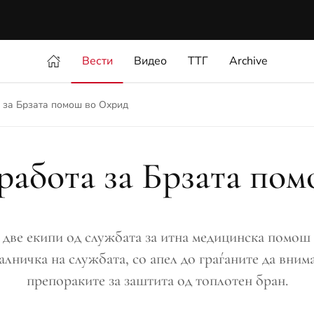
Вести
Видео
ТТГ
Archive
 за Брзата помош во Охрид
работа за Брзата по
 две екипи од службата за итна медицинска помош
ничка на службата, со апел до граѓаните да внимав
препораките за заштита од топлотен бран.