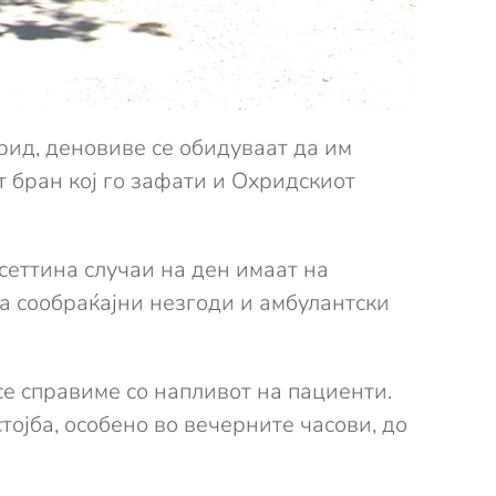
рид, деновиве се обидуваат да им
т бран кој го зафати и Охридскиот
сеттина случаи на ден имаат на
а сообраќајни незгоди и амбулантски
се справиме со напливот на пациенти.
ојба, особено во вечерните часови, до