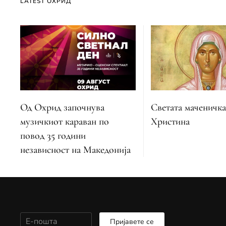
LATEST ОХРИД
Од Охрид започнува
Светата маченичка
музичкиот караван по
Христина
повод 35 години
независност на Македонија
Пријавете се