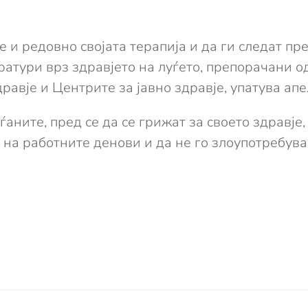
е и редовно својата терапија и да ги следат п
атури врз здравјето на луѓето, препорачани о
равје и Центрите за јавно здравје, упатува апе
аните, пред се да се грижат за своето здравје, 
 на работните денови и да не го злоупотребува