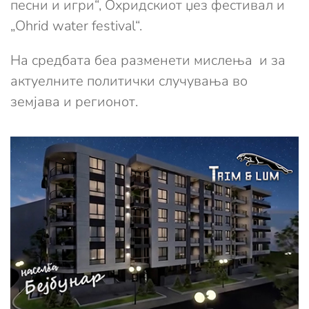
песни и игри“, Охридскиот џез фестивал и
„Ohrid water festival“.
На средбата беа разменети мислења и за
актуелните политички случувања во
земјава и регионот.