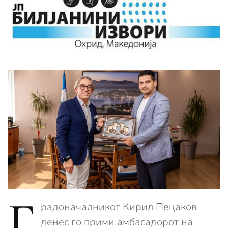
Г
радоначалникот Кирил Пецаков
денес го прими амбасадорот на