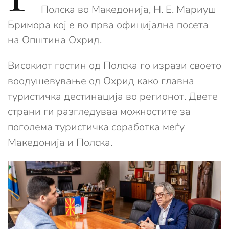
Полска во Македонија, Н. Е. Мариуш
Бримора кој е во прва официјална посета
на Општина Охрид.
Високиот гостин од Полска го изрази своето
воодушевување од Охрид како главна
туристичка дестинација во регионот. Двете
страни ги разгледуваа можностите за
поголема туристичка соработка меѓу
Македонија и Полска.