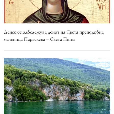
Денес се одбележува денот на Света преподобна
маченица Параскева – Света Петка