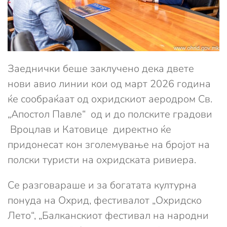
Заеднички беше заклучено дека двете
нови авио линии кои од март 2026 година
ќе сообраќаат од охридскиот аеродром Св.
„Апостол Павле“ од и до полските градови
Вроцлав и Катовице директно ќе
придонесат кон зголемување на бројот на
полски туристи на охридската ривиера.
Се разговараше и за богатата културна
понуда на Охрид, фестивалот „Охридско
Лето“, „Балканскиот фестивал на народни