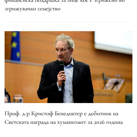
финансиска поддршка за лице кое е згрижено во
згрижувачко семејство
Проф. д-р Кристоф Бенедиктер е добитник на
Светската награда на хуманизмот за 2026 година