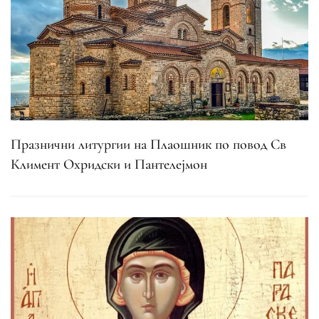
Празнични литургии на Плаошник по повод Св
Климент Охридски и Пантелејмон