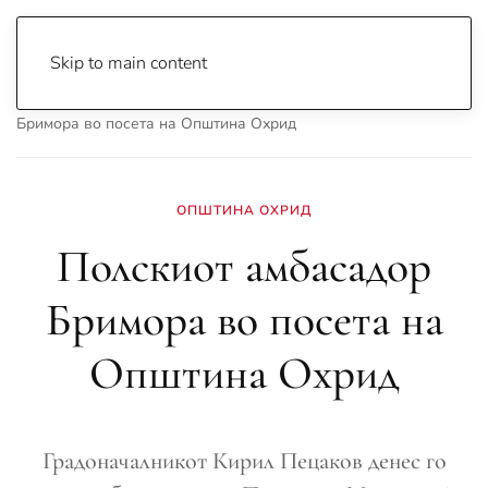
Skip to main content
Почетна
Archive
Вести
Охрид
Полскиот амбасадор
Бримора во посета на Општина Охрид
ОПШТИНА ОХРИД
Полскиот амбасадор
Бримора во посета на
Општина Охрид
Градоначалникот Кирил Пецаков денес го