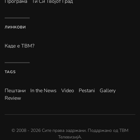
Програма
Ти Си Твојот Град
ЛИНКОВИ
Каде е ТВМ?
TAGS
Пештани
In the News
Video
Pestani
Gallery
Review
© 2008 -
2026
Сите права задржани. Поддржано од
ТВМ
ТелевизијА
.