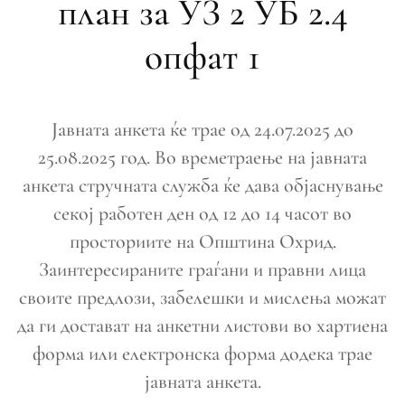
план за УЗ 2 УБ 2.4
опфат 1
Јавната анкета ќе трае од 24.07.2025 до
25.08.2025 год. Во времетраење на јавната
анкета стручната служба ќе дава објаснување
секој работен ден од 12 до 14 часот во
просториите на Општина Охрид.
Заинтересираните граѓани и правни лица
своите предлози, забелешки и мислења можат
да ги достават на анкетни листови во хартиена
форма или електронска форма додека трае
јавната анкета.