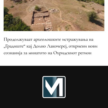
Продолжуваат археолошките истражувања на
„Градиште“ кај Долно Лакочереј, откриени нови
сознанија за минатото на Охридскиот регион