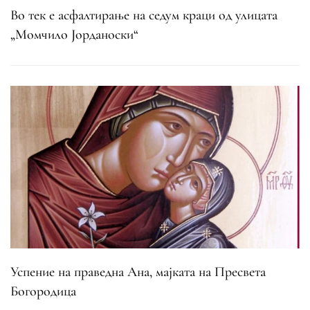
Во тек е асфалтирање на седум краци од улицата
„Момчило Јорданоски“
Успение на праведна Ана, мајката на Пресвета
Богородица