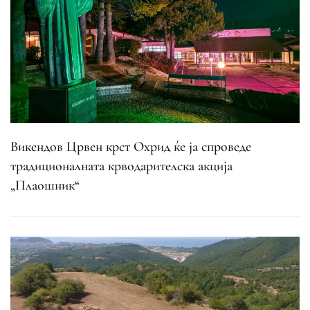
Викендов Црвен крст Охрид ќе ја спроведе
традиционалната крводарителска акција
„Плаошник“