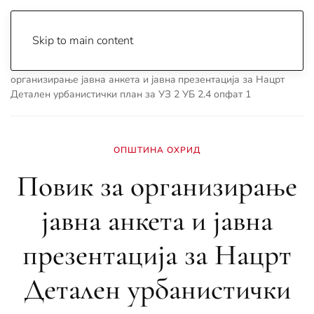
Skip to main content
Почетна
Archive
Вести
Охрид
Повик за
организирање јавна анкета и јавнa презентација за Нацрт
Детален урбанистички план за УЗ 2 УБ 2.4 опфат 1
ОПШТИНА ОХРИД
Повик за организирање
јавна анкета и јавнa
презентација за Нацрт
Детален урбанистички