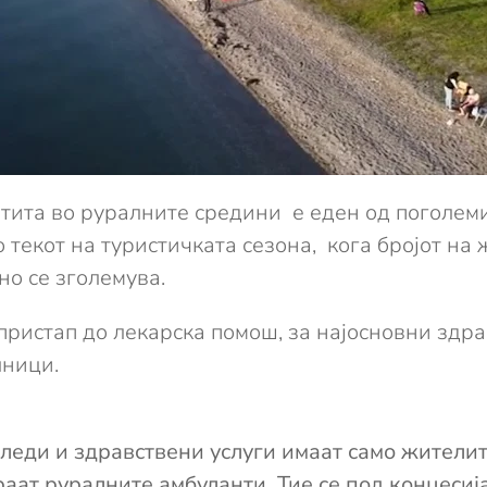
штита во руралните средини е еден од поголем
 текот на туристичката сезона, кога бројот на
о се зголемува.
 пристап до лекарска помош, за најосновни здр
лници.
леди и здравствени услуги имаат само жителит
аат руралните амбуланти. Тие се под концесија