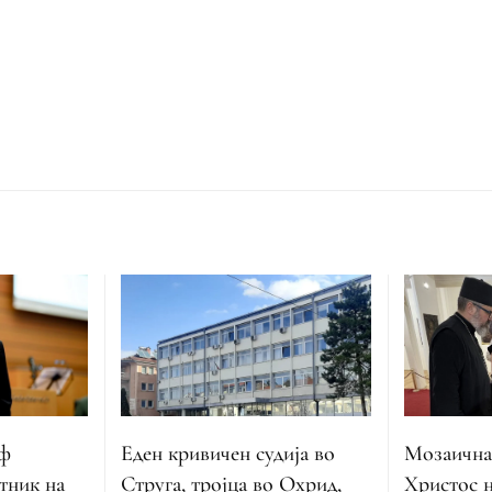
оф
Еден кривичен судија во
Мозаична
тник на
Струга, тројца во Охрид,
Христос н