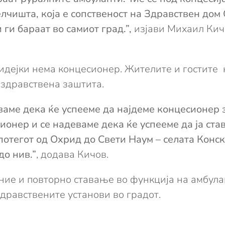
Белчишта, која е сопственост на Здравствен до
 ги бараат во самиот град.”,
изјави Михаил Кич
идејки нема концесионер. Жителите и гостите 
 здравствена заштита.
ваме дека ќе успееме да најдеме концесионер 
ионер и се надеваме дека ќе успееме да ја став
 потегот од Охрид до Свети Наум – селата Кон
до нив.”
, додава Кичов.
ие и повторно ставање во функција на амбулан
здравствените установи во градот.