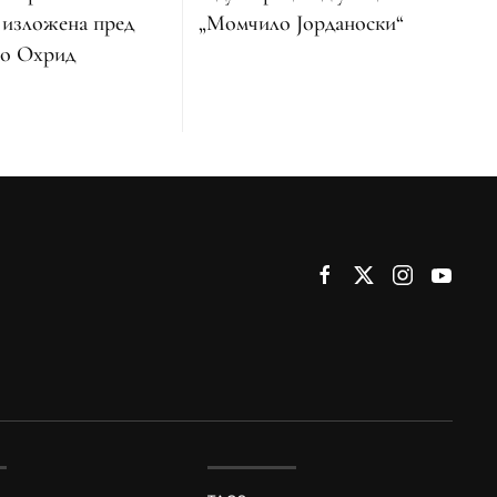
„Момчило Јорданоски“
 изложена пред
во Охрид