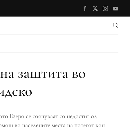
на заштита во
идско
то Езеро се соочуваат со недостиг од
омош во населените места на потегот кон