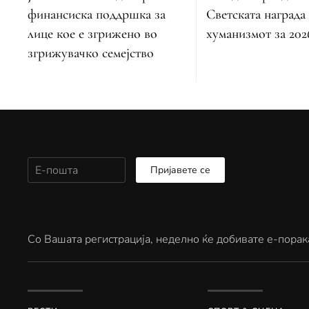
финансиска поддршка за
Светската награда
лице кое е згрижено во
хуманизмот за 202
згрижувачко семејство
Пријавете се
Со Вашата регистрација, неделно ќе добивате е-порак