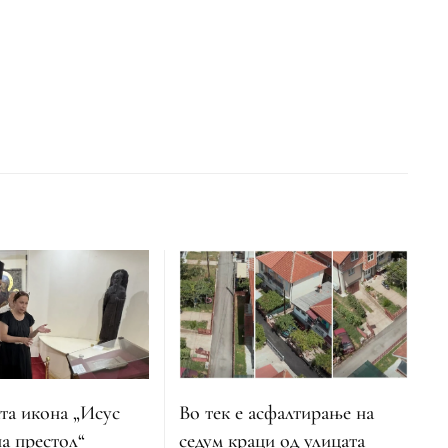
Во тек е асфалтирање на
та икона „Исус
седум краци од улицата
а престол“