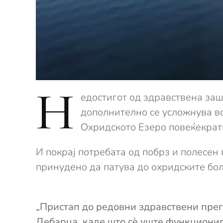
Н
едостигот од здравствена за
дополнително се усложнува во
Охридското Езеро повеќекратн
И покрај потребата од побрз и полесен
принудено да патува до охридските бо
„Пристап до редовни здравствени прег
Дебарца, каде што сè уште функционир