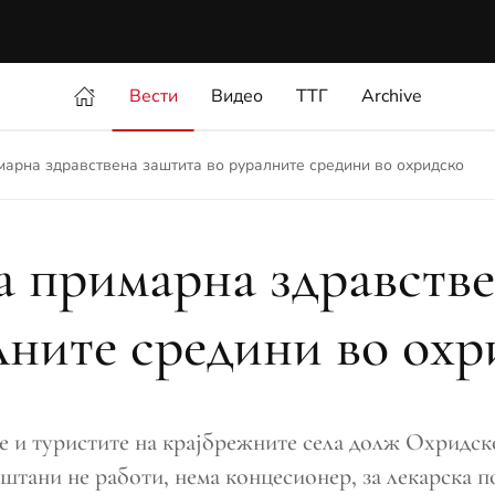
Вести
Видео
ТТГ
Archive
марна здравствена заштита во руралните средини во охридско
а примарна здравстве
лните средини во охр
те и туристите на крајбрежните села долж Охридско
штани не работи, нема концесионер, за лекарска п