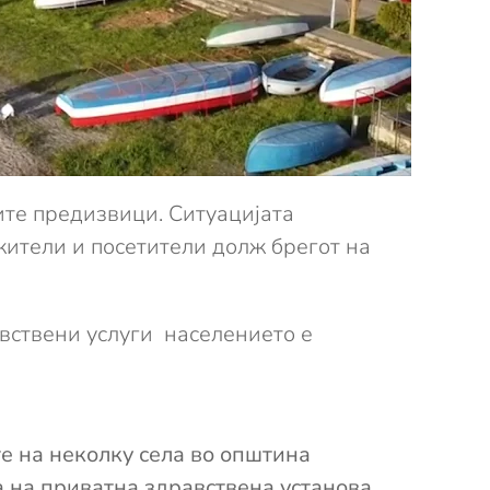
ите предизвици. Ситуацијата
 жители и посетители долж брегот на
авствени услуги населението е
е на неколку села во општина
 на приватна здравствена установа,