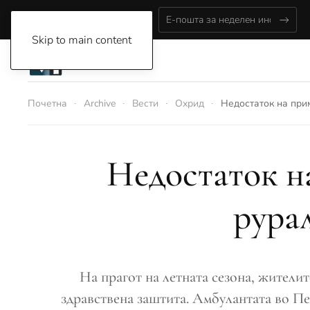
Saturday, August 8, 2026
Skip to main content
Почетна
Archive
Вести
Охрид
Недостаток на при
Недостаток н
рура
На прагот на летната сезона, жители
здравствена заштита. Амбулантата во Пе