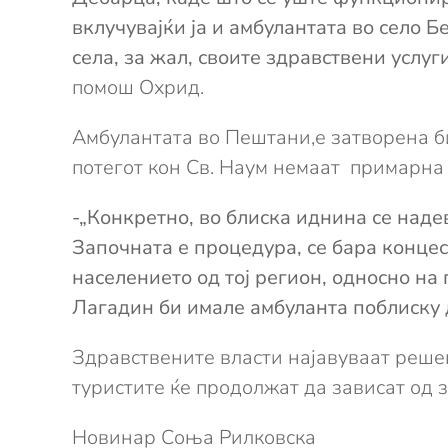
вклучувајќи ја и амбулантата во село 
села, за жал, своите здравствени услуги
помош Охрид.
Амбулантата во Пештани,е затворена б
потегот кон Св. Наум немаат примарна
-„Конкретно, во блиска иднина се наде
Започната е процедура, се бара концес
населението од тој регион, односно на
Лагадин би имале амбуланта поблиску 
Здравствените власти најавуваат решен
туристите ќе продолжат да зависат од 
Новинар Соња Рилковска