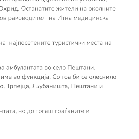
м Охрид. Останатите жители на околните
ов раководител на Итна медицинска
на најпосетените туристички места на
за амбулантата во село Пештани.
име во функција. Со тоа би се олеснило
ско, Трпејца, Љубаништа, Пештани и
тата, но до тогаш граѓаните и