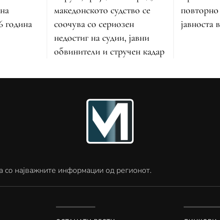
 на
македонското судство се
повторно
6 година
соочува со сериозен
јавноста 
недостиг на судии, јавни
обвинители и стручен кадар
а со најважните информации од регионот.