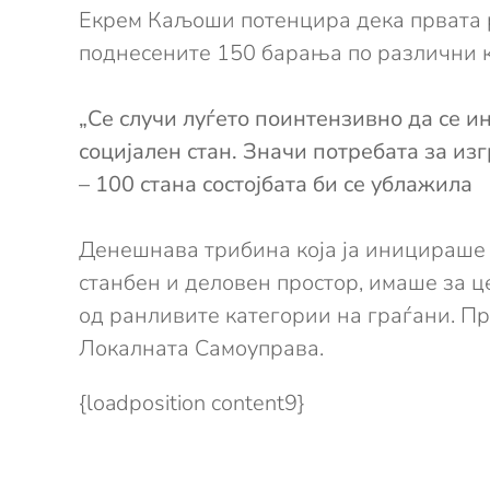
Екрем Каљоши потенцира дека првата р
поднесените 150 барања по различни к
„Се случи луѓето поинтензивно да се ин
социјален стан. Значи потребата за из
– 100 стана состојбата би се ублажила
Денешнава трибина која ја иницираше 
станбен и деловен простор, имаше за ц
од ранливите категории на граѓани. Пр
Локалната Самоуправа.
{loadposition content9}