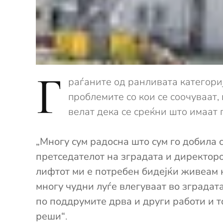
Г
раѓаните од ранливата категори
проблемите со кои се соочуваат
велат дека се среќни што имаат 
„Многу сум радосна што сум го добила с
претседателот на зградата и директоро
лифтот ми е потребен бидејќи живеам на
многу чудни луѓе влегуваат во зградата
по поддрумите дрва и други работи и то
реши“
.