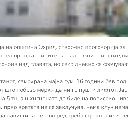
ја на општина Охрид, отворено проговорија за
, пред претставниците на надлежните институци
покрив над главата, но секојдневно се соочуваа
танот, самохрана мајка сум, 16 години бев под 
т што побрзо мерки да ни го пушти лифтот. Јас
 5 ти, а и хигиената да биде на повисоко ниво
, прво вратата не се заклучува, нема клуч нем
а навистина не е во ред треба строгост или нек