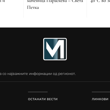
маченица Параскева – Света
и и
40°C во з
Петка
а со најважните информации од регионот.
ОСТАНАТИ ВЕСТИ
ЛИНКОВИ