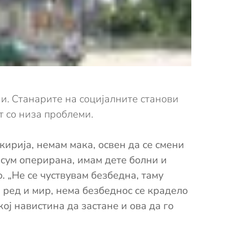
и. Станарите на социјалните станови
т со низа проблеми.
кирија, немам мака, освен да се смени
 сум оперирана, имам дете болни и
. „Не се чуствувам безбедна, таму
а ред и мир, нема безбеднос се крадело
ој навистина да застане и ова да го