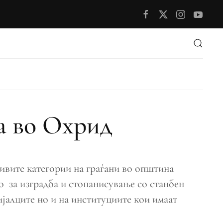
а во Охрид
ливите категории на граѓани во општина
 за изградба и стопанисување со станбен
ијалците но и на институциите кои имаат