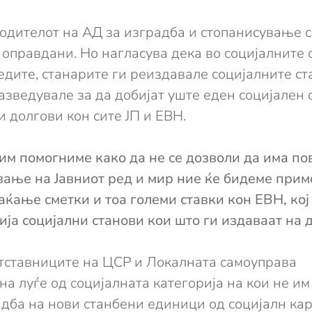
одителот на АД за изградба и стопанисување с
оправдани. Но нагласува дека во социјалните с
едите, станарите ги реиздавале социјалните ст
зведувале за да добијат уште еден социјален с
и долгови кон сите ЈП и ЕВН.
 им помогниме како да не се дозволи да има по
вање на Јавниот ред и мир ние ќе бидеме прим
аќање сметки и тоа големи ставки кон ЕВН, кој
ја социјални станови кои што ги издаваат на 
етставниците на ЦСР и Локалната самоуправа
на луѓе од социјалната категорија на кои не и
адба на нови станбени единици од социјалн ка