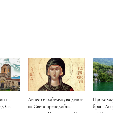
Денес се одбележува денот
ии на
Продолжу
на Света преподобна
од Св
бран: До 