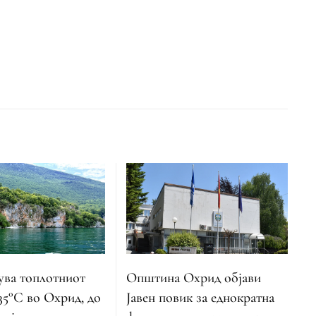
ва топлотниот
Општина Охрид објави
35°C во Охрид, до
Јавен повик за еднократна