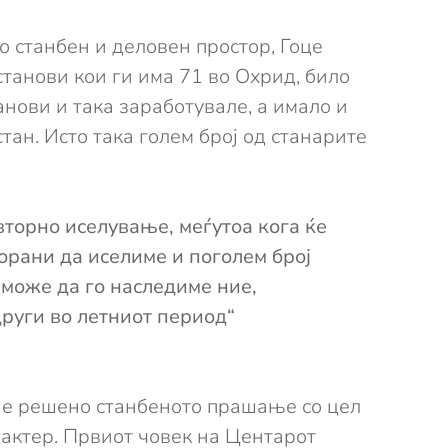
о станбен и деловен простор, Гоце
танови кои ги има 71 во Охрид, било
анови и така заработувале, а имало и
тан. Исто така голем број од станарите
вторно иселување, меѓутоа кога ќе
орани да иселиме и поголем број
 може да го наследиме ние,
други во летниот период“
м е решено станбеното прашање со цел
рактер. Првиот човек на Центарот