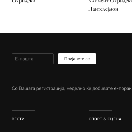
Климент Охридск
Охридски
Пантелејмон
Пријавете се
Со Вашата регистрација, неделно ќе добивате е-порак
ВЕСТИ
СПОРТ & СЦЕНА