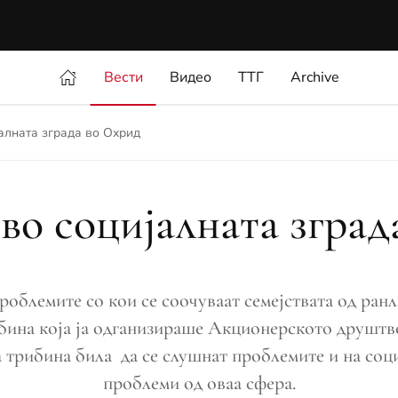
Вести
Видео
ТТГ
Archive
алната зграда во Охрид
во социјалната зград
роблемите со кои се соочуваат семејствата од ран
бина која ја одганизираше Акционерското друштво
а трибина била да се слушнат проблемите и на соц
проблеми од оваа сфера.