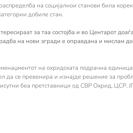
аспределба на социјалнои станови била коректн
атегории добиле стан.
тересираат за таа состојба и во Центарот доаѓ
градба на нови згради е оправдана и мислам до
менаџментот на охридската подрачна единица 
ел да се превенира и изнајде решение за пробл
исутни беа претставници од СВР Охрид, ЦСР, Ј