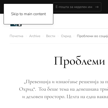
Sunday, August 9, 2026
Skip to main content
Почетна
Archive
Вести
Охрид
Проблеми во социј
Проблеми 
„Превенција и изнаоѓање решенија за п
Охрид“. Тоа беше тема на денешнава три
и деловен просторо. Целта на една вакв