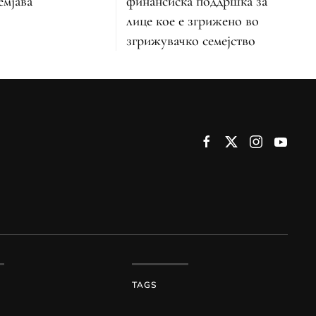
емјава
финансиска поддршка за
лице кое е згрижено во
згрижувачко семејство
TAGS