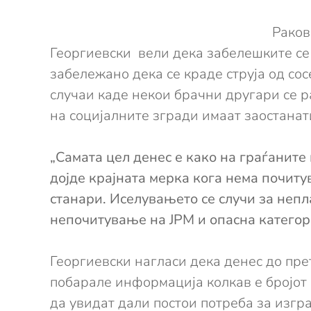
Раков
Георгиевски вели дека забелешките се 
забележано дека се краде струја од сос
случаи каде некои брачни другари се ра
на социјалните згради имаат заостанат
„Самата цел денес е како на граѓаните
дојде крајната мерка кога нeма почиту
станари. Иселувањето се случи за непл
непочитување на ЈРM и опасна категори
Георгиевски нагласи дека денес до пр
побарале информација колкав е бројот 
да увидат дали постои потреба за изгр