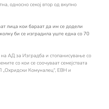
а, односно секој втор од вкупно
аат лица кои бараат да им се додели
колку би се изградила уште една со 70
на АД за Изградба и стопанисување со
емите со кои се соочуваат семејствата
П „Охридски Комуналец“, ЕВН и