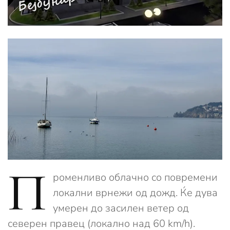
П
роменливо облачно со повремени
локални врнежи од дожд. Ќе дува
умерен до засилен ветер од
северен правец (локално над 60 km/h).