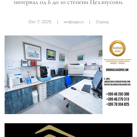
интервал од 6 до 10 степени Целзиусови.
Окт 7, 2025
|
инфодеск
|
Охрид