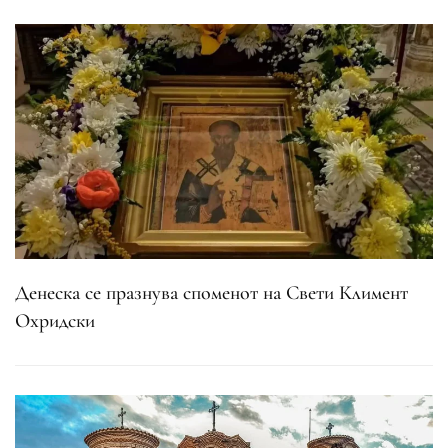
Денеска се празнува споменот на Свети Климент
Охридски