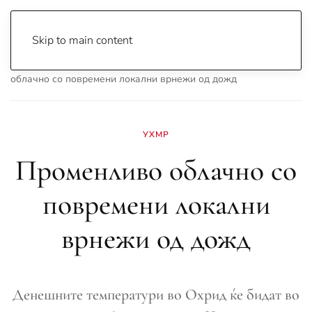
Skip to main content
Почетна
Archive
Вести
Охрид
Променливо
облачно со повремени локални врнежи од дожд
УХМР
Променливо облачно со
повремени локални
врнежи од дожд
Денешните температури во Охрид ќе бидат во