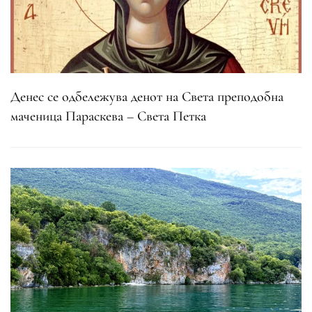
Денес се одбележува денот на Света преподобна
маченица Параскева – Света Петка