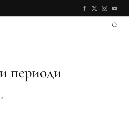
ви периоди
и.