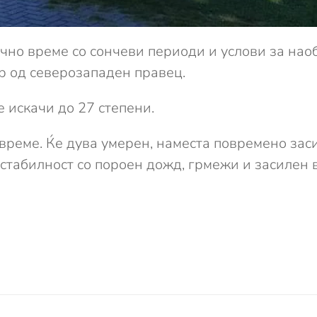
чно време со сончеви периоди и услови за на
р од северозападен правец.
 искачи до 27 степени.
реме. Ќе дува умерен, наместа повремено заси
естабилност со пороен дожд, грмежи и засилен 