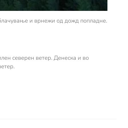
облачување и врнежи од дожд попладне.
лен северен ветер. Денеска и во
ветер.