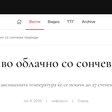
Вести
Видео
ТТГ
Archive
но со сончеви периоди
о облачно со сонче
аксималната температура ќе се искачи до 27 степен
Јул 9, 2026
|
инфодеск
|
Охрид