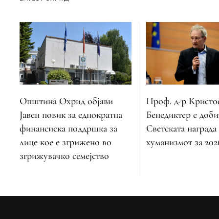
Општина Охрид објави
Проф. д-р Крист
Јавен повик за еднократна
Бенедиктер е доби
финансиска поддршка за
Светската награда
лице кое е згрижено во
хуманизмот за 202
згрижувачко семејство