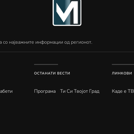
а со најважните информации од регионот.
ОСТАНАТИ ВЕСТИ
ЛИНКОВИ
абети
Програма
Ти Си Твојот Град
Каде е Т