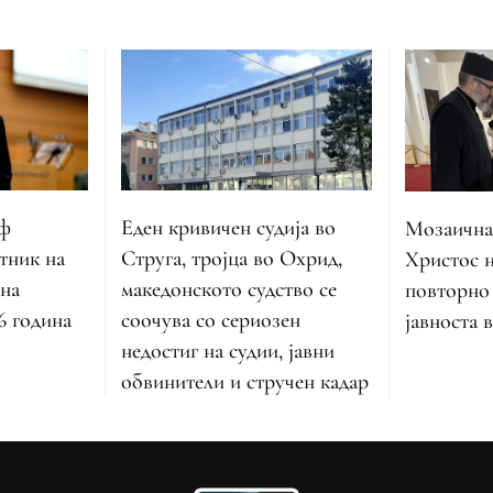
оф
Еден кривичен судија во
Мозаична
тник на
Струга, тројца во Охрид,
Христос н
 на
македонското судство се
повторно
6 година
соочува со сериозен
јавноста 
недостиг на судии, јавни
обвинители и стручен кадар