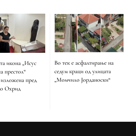
Во тек е асфалтирање на
та икона „Исус
седум краци од улицата
а престол“
„Момчило Јорданоски“
 изложена пред
во Охрид