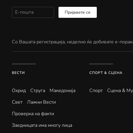
Пријавете се
Со Вашата регистрација, неделно ќе добивате е-порак
ВЕСТИ
СПОРТ & СЦЕНА
Охрид
Струга
Македонија
Спорт
Сцена & Му
Свет
Лажни Вести
Проверка на факти
Заедницата има многу лица