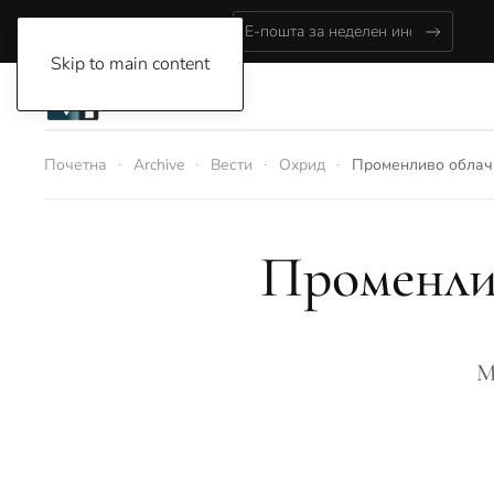
Friday, August 7, 2026
Skip to main content
Почетна
Archive
Вести
Охрид
Променливо облач
Променлив
М