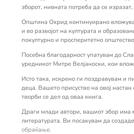
зборот, нивната потреба да се изразат,
Општина Охрид континуирано вложува 
и во развојот на културата и образова
покултурно и просперитетно општество
Посебна благодарност упатувам до Слав
уредникот Митре Велјаноски, кои вложи
Исто така, искрено ги поздравувам и п
деца. Вашето присуство на овој настан
творби се дел од оваа книга.
Драги млади автори, вашиот збор има м
литературата. Ви посакувам да создаде
обраќање.