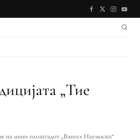
дицијата „Тие
дне на мини плоштадот „Вангел Наумоски“