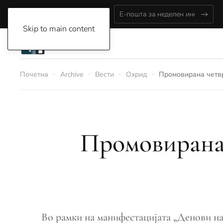
Saturday, August 8, 2026
Skip to main content
Почетна
Archive
Вести
Охрид
Промовирана четврт
Промовирана 
Во рамки на манифестацијата „Денови на