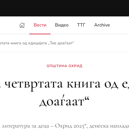
Вести
Видео
ТТГ
Archive
ата книга од едицијата „Тие доаѓаат“
ОПШТИНА ОХРИД
четвртата книга од е
доаѓаат“
 литература за деца – Охрид 2025“, денеска напла