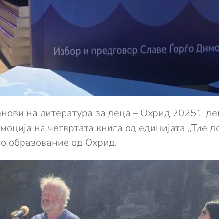
енови на литература за деца – Охрид 2025“, д
оција на четвртата книга од едицијата „Тие доа
то образование од Охрид.