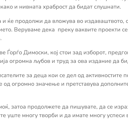
 како и нивната храброст да бидат слушнати.
и ќе продолжи да вложува во издаваштвото, о
нието. Веруваме дека преку ваквите проекти с
.
е Ѓорѓо Димоски, кој стои зад изборот, предго
ја огромна љубов и труд за ова издание да би
исателите за деца кои се дел од активностите 
 е од огромно значење и претставува дополнит
оќ, затоа продолжете да пишувате, да се изра
те уште многу творби и да имате многу успеси 