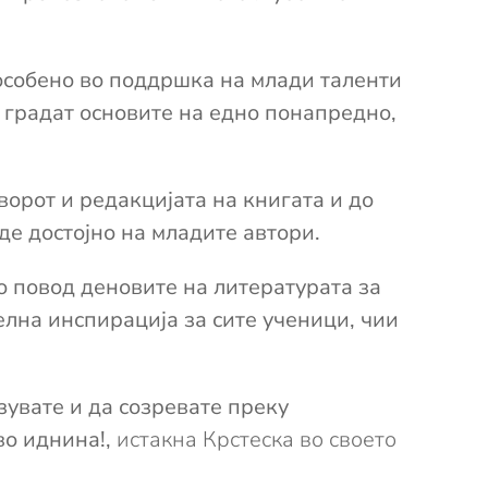
собено во поддршка на млади таленти
е градат основите на едно понапредно,
ворот и редакцијата на книгата и до
де достојно на младите автори.
по повод деновите на литературата за
елна инспирација за сите ученици, чии
зувате и да созревате преку
во иднина!
,
истакна Крстеска во своето