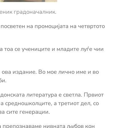
меник градоначалник.
н посветен на промоцијата на четвртото
 тоа се учениците и младите луѓе чии
 ова издание. Во мое лично име и во
би.
едонската литература е светла. Првиот
а средношколците, а третиот дел, со
за сите генерации.
ја препознаваме нивната љубов кон