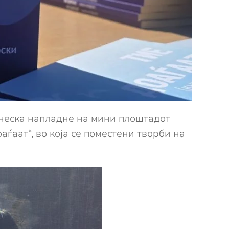
енеска напладне на мини плоштадот
ѓаат“, во која се поместени творби на