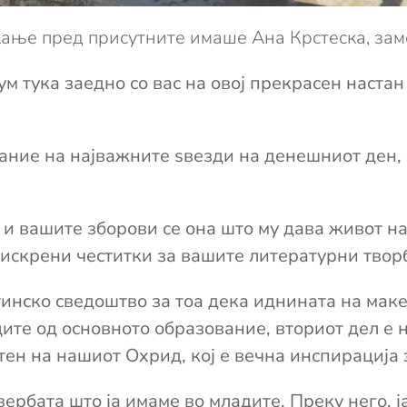
ќање пред присутните имаше Ана Крстеска, за
ум тука заедно со вас на овој прекрасен наста
ние на најважните ѕвезди на денешниот ден, а
и вашите зборови се она што му дава живот на
искрени честитки за вашите литературни твор
тинско сведоштво за тоа дека иднината на мак
ците од основното образование, вториот дел е н
тен на нашиот Охрид, кој е вечна инспирација 
ербата што ја имаме во младите. Преку него, 