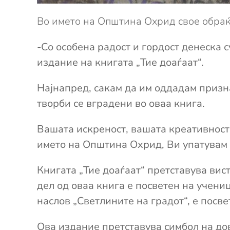
‎Во името на Општина Охрид свое обра
-Со особена радост и гордост денеска с
издание на книгата „Тие доаѓаат“.
Најнапред, сакам да им оддадам призна
творби се вградени во оваа книга.
Вашата искреност, вашата креативност 
името на Општина Охрид, Ви упатувам 
Книгата „Тие доаѓаат“ претставува вис
дел од оваа книга е посветен на учени
наслов „Светлините на градот“, е посве
Ова издание претставува симбол на дов