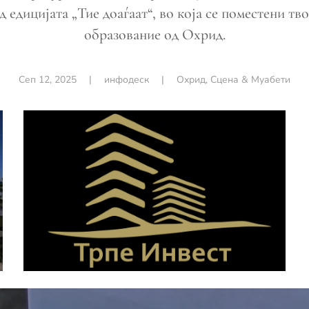
д едицијата „Тие доаѓаат“, во која се поместени т
образование од Охрид.
Сеп 12, 2025
|
инфодеск
|
Охрид
,
Сцена & Муабети