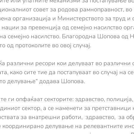
ите или упатните механизми за постапување в
ационалниот совет за родова рамноправност, во
ена организација и Министерството за труд и 
нации за превенција од семејно насилство орг
 на семејно насилство. Благородна Шопова од 
 од протоколите во овој случај.
а различни ресори кои делуваат во различни с
та, како сите тие да постапуваат во случај на с
ото делување“ додава Шопова.
те ги опфаќаат секторите: здравство, полиција
диниот сектор, а се наменети за претставници
рствата за внатрешни работи, здравство, за об
 е координирано делување на релевантните инс