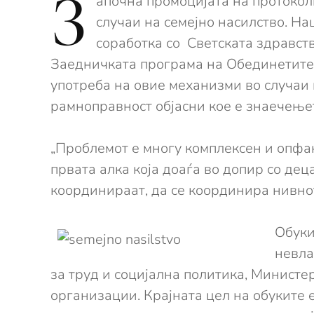
З
апочна промоцијата на протокол
случаи на семејно насилство. Н
соработка со Светската здравств
Заедничката програма на Обединетите 
употреба на овие механизми во случаи
рамноправност објасни кое е знаечењето
„Проблемот е многу комплексен и опфаќ
првата алка која доаѓа во допир со деца
координираат, да се координира нивн
Обуки
невла
за труд и социјална политика, Министe
организации. Крајната цел на обуките