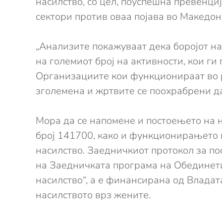
насилство, со цел, поуспешна превенци
сектори против оваа појава во Македони
„Анализите покажуваат дека боројот на 
на големиот број на активности, кои г
Организациите кои функционираат во р
зголемена и жртвите се поохрабрени да
Мора да се напомене и постоењето на 
број 141700, како и функционирањето н
насилство. Заедничкиот протокол за по
на Заедничката програма на Обединети
насилство“, а е финансирана од Влада
насилството врз жените.