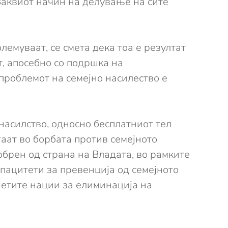
 Ваквиот начин на делување на сите
лемуваат, се смета дека тоа е резултат
т, апосебно со подршка на
проблемот на семејно насилество е
насилство, односно бесплатниот тел
аат во борбата против семејното
обрен од страна на Владата, во рамките
пацитети за превенција од семејното
нетите нации за елиминација на