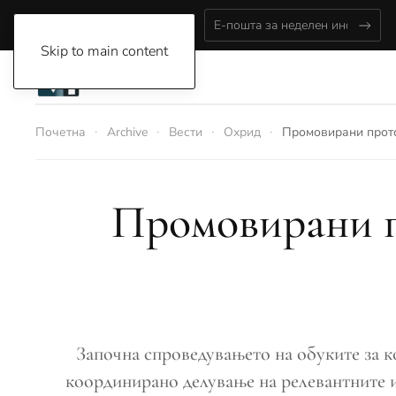
Thursday, August 6, 2026
Skip to main content
Почетна
Archive
Вести
Охрид
Промовирани прото
Промовирани п
Започна спроведувањето на обуките за к
координирано делување на релевантните и