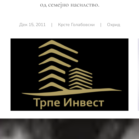
од семејно насилство.
Дек 15, 2011
|
Крсте Голабовски
|
Охрид