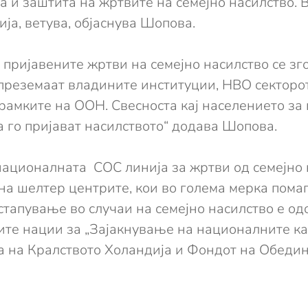
ја и заштита на жртвите на семејно насилство.
ја, ветува, објаснува Шопова.
пријавените жртви на семејно насилство се зго
и преземаат владините институции, НВО секторо
амките на ООН. Свесноста кај населението за 
 го пријават насилството“ додава Шопова.
националната СОС линија за жртви од семејно 
а шелтер центрите, кои во голема мерка помаг
стапување во случаи на семејно насилство е од
те нации за „Зајакнување на националните ка
та на Кралството Холандија и Фондот на Обеди