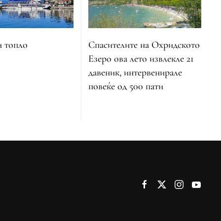
Спасителите на Охридското
и топло
Езеро ова лето извлекле 21
давеник, интервенирале
повеќе од 500 пати