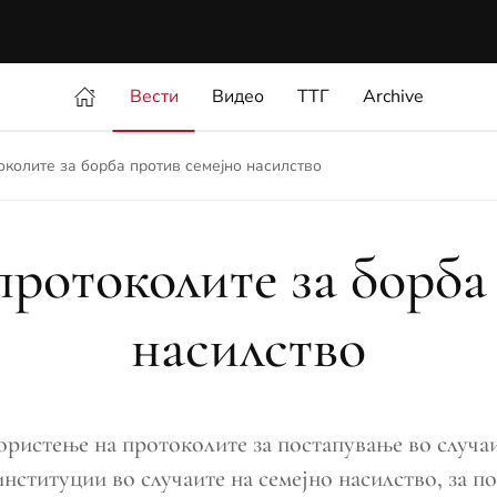
Вести
Видео
ТТГ
Archive
колите за борба против семејно насилство
ротоколите за борба 
насилство
ористење на протоколите за постапување во случаит
нституции во случаите на семејно насилство, за п