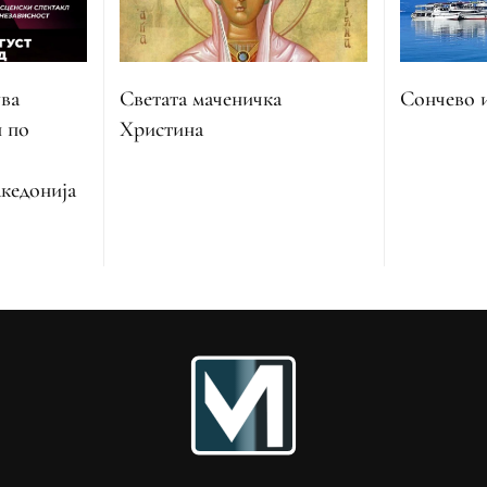
ва
Сончево 
Светата маченичка
н по
Христина
кедонија