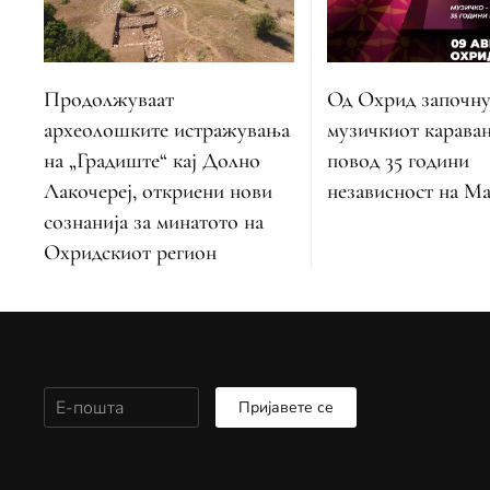
Од Охрид започну
Продолжуваат
музичкиот карава
археолошките истражувања
повод 35 години
на „Градиште“ кај Долно
независност на Ма
Лакочереј, откриени нови
сознанија за минатото на
Охридскиот регион
Пријавете се