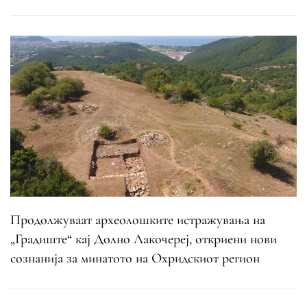
Продолжуваат археолошките истражувања на
„Градиште“ кај Долно Лакочереј, откриени нови
сознанија за минатото на Охридскиот регион