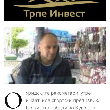
О
хридските ракометари, утре
имаат нов спортски предизвик.
По низата победи во Купот на