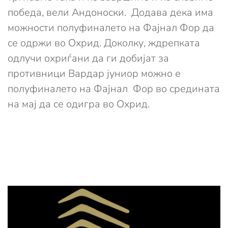
победа, вели Андоноски. Додава дека има
можности полуфиналето на Фајнал Фор да
се одржи во Охрид. Доколку, ждрепката
одлучи охриѓани да ги добијат за
противници Вардар јуниор можно е
полуфиналето на Фајнал Фор во средината
на мај да се одигра во Охрид.