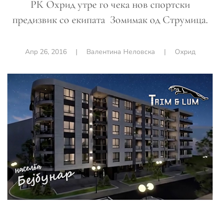
РК Охрид утре го чека нов спортски
предизвик со екипата Зомимак од Струмица.
Апр 26, 2016
|
Валентина Неловска
|
Охрид