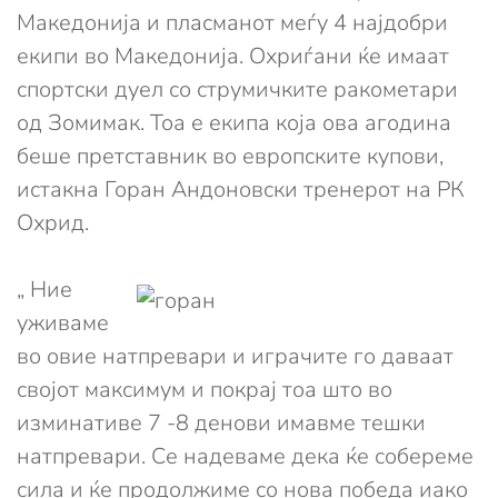
Македонија и пласманот меѓу 4 најдобри
екипи во Македонија. Охриѓани ќе имаат
спортски дуел со струмичките ракометари
од Зомимак. Тоа е екипа која ова агодина
беше претставник во европските купови,
истакна Горан Андоновски тренерот на РК
Охрид.
„ Ние
уживаме
во овие натпревари и играчите го даваат
својот максимум и покрај тоа што во
изминативе 7 -8 денови имавме тешки
натпревари. Се надеваме дека ќе собереме
сила и ќе продолжиме со нова победа иако