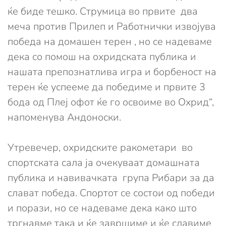
ќе биде тешко. Струмица во првите два
меча против Прилеп и Работнички извојува
победа на домашен терен , но се надеваме
дека со помош на охридската публика и
нашата препознатлива игра и борбеност на
терен ќе успееме да победиме и првите 3
бода од Плеј офот ќе го освоиме во Охрид“,
напоменува Андоноски.
Утревечер, охридските ракометари во
спортската сала ја очекуваат домашната
публика и навивачката група Рибари за да
слават победа. Спортот се состои од победи
и порази, но се надеваме дека како што
тргнавме така и ќе завршиме и ќе славиме