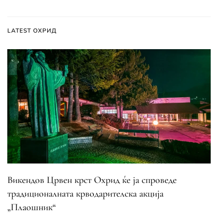
LATEST ОХРИД
Викендов Црвен крст Охрид ќе ја спроведе
традиционалната крводарителска акција
„Плаошник“