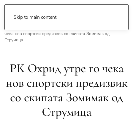
Skip to main content
Почетна
Archive
Вести
Охрид
РК Охрид утре го
чека нов спортски предизвик со екипата Зомимак од
Струмица
РК Охрид утре го чека
нов спортски предизвик
со екипата Зомимак од
Струмица