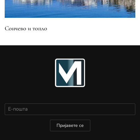
Сончево и топло
Пријавете се