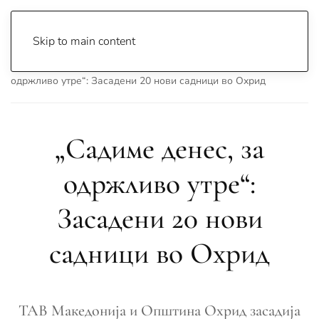
Skip to main content
Почетна
Archive
Вести
Охрид
„Садиме денес, за
одржливо утре“: Засадени 20 нови садници во Охрид
„Садиме денес, за
одржливо утре“:
Засадени 20 нови
садници во Охрид
ТАВ Македонија и Општина Охрид засадија