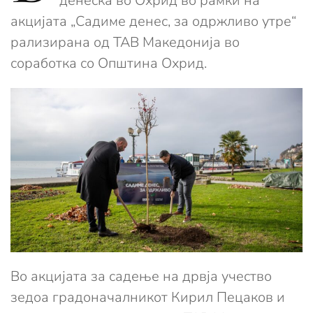
денеска во Охрид во рамки на
акцијата „Садиме денес, за одржливо утре“
рализирана од ТАВ Македонија во
соработка со Општина Охрид.
Во акцијата за садење на дрвја учество
зедоа градоначалникот Кирил Пецаков и