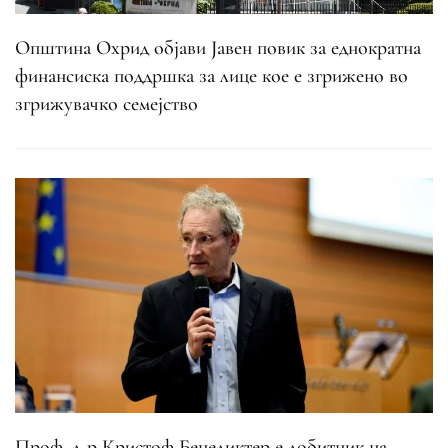
Општина Охрид објави Јавен повик за еднократна
финансиска поддршка за лице кое е згрижено во
згрижувачко семејство
Проф. д-р Кристоф Бенедиктер е добитник на