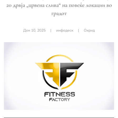
20 дрвја „црвена слива“ на повеќе локации во
градот
Дек 10, 2025
|
инфодеск
|
Охрид