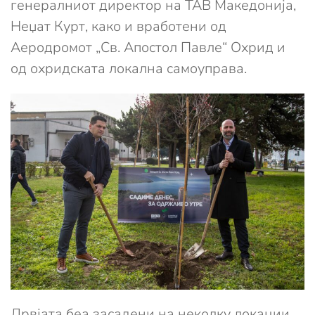
генералниот директор на ТАВ Македонија,
Неџат Курт, како и вработени од
Аеродромот „Св. Апостол Павле“ Охрид и
од охридската локална самоуправа.
Дрвјата беа засадени на неколку локации