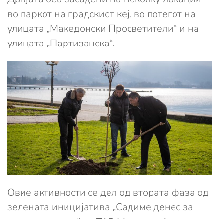
во паркот на градскиот кеј, во потегот на
улицата „Македонски Просветители“ и на
улицата „Партизанска“.
Овие активности се дел од втората фаза од
зелената иницијатива „Садиме денес за