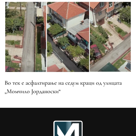
Во тек е асфалтирање на седум краци од улицата
„Момчило Јорданоски“