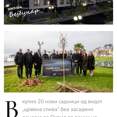
В
купно 20 нови садници од видот
„црвена слива“ беа засадени