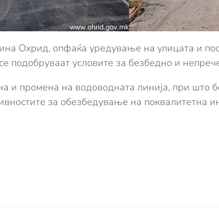
тина Охрид, опфаќа уредување на улицата и по
 се подобруваат условите за безбедно и непреч
а и промена на водоводната линија, при што б
тивностите за обезбедување на поквалитетна и