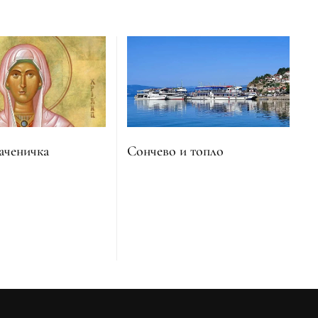
Сончево и топло
аченичка