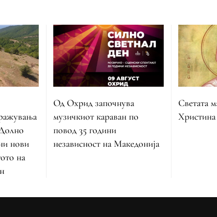
Од Охрид започнува
Светата м
музичкиот караван по
тражувања
Христина
повод 35 години
 Долно
независност на Македонија
ни нови
тото на
н