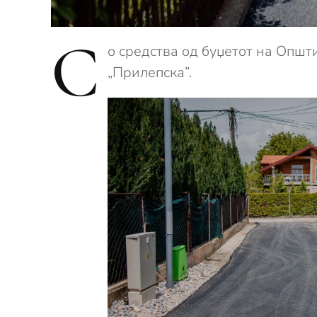
С
о средства од буџетот на Општ
„Прилепска”.