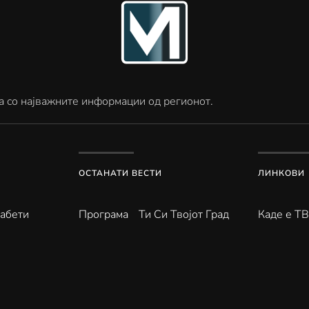
а со најважните информации од регионот.
ОСТАНАТИ ВЕСТИ
ЛИНКОВИ
абети
Програма
Ти Си Твојот Град
Каде е Т