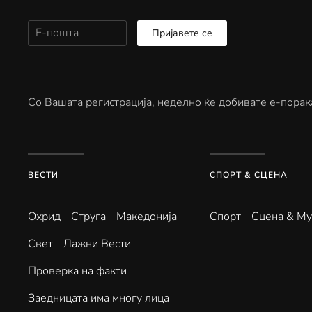
Пријавете се
Со Вашата регистрација, неделно ќе добивате е-порак
ВЕСТИ
СПОРТ & СЦЕНА
Охрид
Струга
Македонија
Спорт
Сцена & Му
Свет
Лажни Вести
Проверка на факти
Заедницата има многу лица