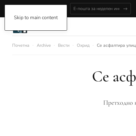
Thursday, August 6, 2026
Skip to main content
Почетна
Archive
Вести
Охрид
Се асфалтира улиц
Се асф
Претходно н