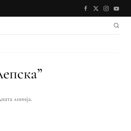
лепска”
ната линија.