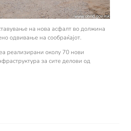
ставување на нова асфалт во должина
ено одвивање на сообраќајот.
еа реализирани околу 70 нови
нфраструктура за сите делови од