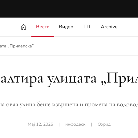
Вести
Видео
ТТГ
Archive
ата „Прилепска”
алтира улицата „При
а оваа улица беше извршена и промена на водовод
Мај 12, 2026
|
инфодеск
|
Охрид