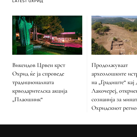
LATEST ОХРИД
Викендов Црвен крст
Продолжуваат
Охрид ќе ја спроведе
археолошките ис
традиционалната
на „Градиште“ кај
крводарителска акција
Лакочереј, открие
„Плаошник“
сознанија за мина
Охридскиот регио