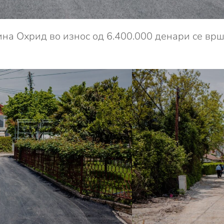
ина Охрид во износ од 6.400.000 денари се вр