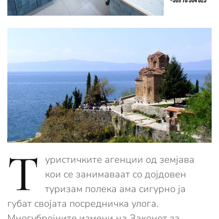
Т
уристичките агенции од земјава
кои се занимаваат со дојдовен
туризам полека ама сигурно ја
губат својата посредничка улога.
Многубројните измени на Законот за