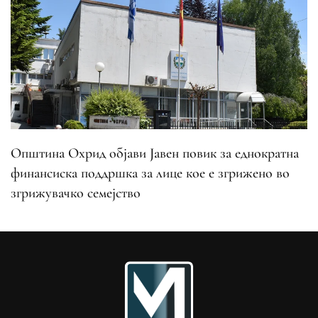
Општина Охрид објави Јавен повик за еднократна
финансиска поддршка за лице кое е згрижено во
згрижувачко семејство