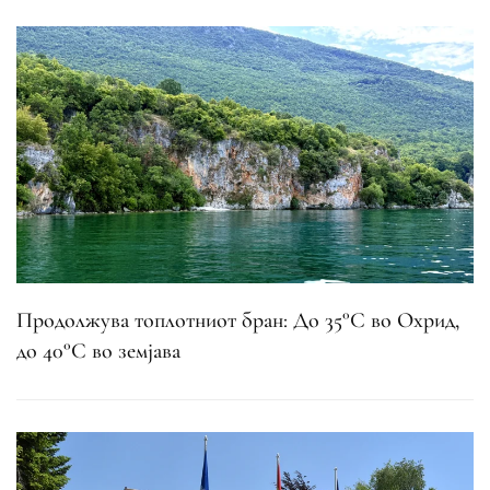
Продолжува топлотниот бран: До 35°C во Охрид,
до 40°C во земјава