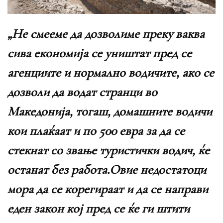
„Не смееме да дозволиме преку ваква
сива економија се уништат пред се
агенциите и нормално водичите, ако се
дозволи да водат странци во
Македонија, тогаш, домашните водичи
кои плаќаат и по 500 евра за да се
стекнат со звање туристички водич, ќе
останат без работа.Овие недостатоци
мора да се корегираат и да се направи
еден закон кој пред се ќе ги штити