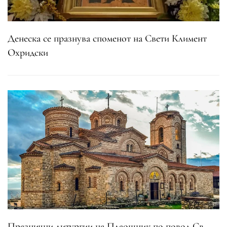
Денеска се празнува споменот на Свети Климент
Охридски
Празнични литургии на Плаошник по повод Св