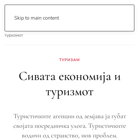
Skip to main content
Почетна
Archive
Вести
Охрид
Сивата економија и
туризмот
ТУРИЗАМ
Сивата економија и
туризмот
Туристичките агенции од земјава ја губат
својата посредничка улога. Туристичките
водичи од странство, нов проблем.