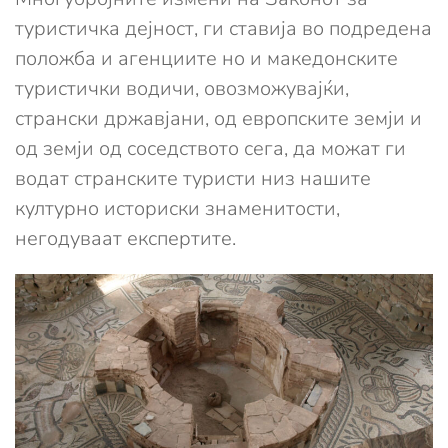
туристичка дејност, ги ставија во подредена
положба и агенциите но и македонските
туристички водичи, овозможувајќи,
странски државјани, од европските земји и
од земји од соседството сега, да можат ги
водат странските туристи низ нашите
културно историски знаменитости,
негодуваат експертите.