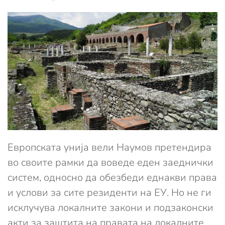
Европската унија вели Наумов претендира
во своите рамки да воведе еден заеднички
систем, односно да обезбеди еднакви права
и услови за сите резиденти на ЕУ. Но не ги
исклучува локалните закони и подзаконски
акти за заштита на правата на локалните