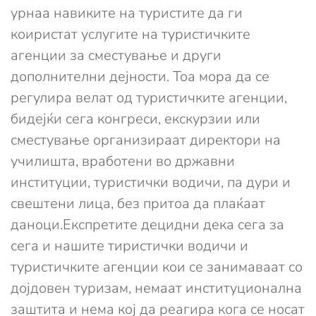
урнаа навиките на туристите да ги
коиристат услугите на туристичките
агенции за сместување и други
дополнителни дејности. Тоа мора да се
регулира велат од туристичките агенции,
бидејќи сега конгреси, екскурзии или
сместување организираат директори на
училишта, вработени во државни
институции, туристички водичи, па дури и
свештени лица, без притоа да плаќаат
даноци.Експретите децидни дека сега за
сега и нашите тиристички водичи и
туристичките агенции кои се занимаваат со
дојдовен туризам, немаат институционална
заштита и нема кој да реагира кога се носат