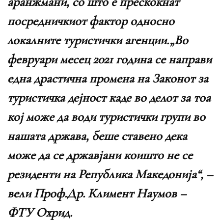
аранжмани, со што е прескокнат
посредничкиот фактор односно
локалните туристички агенции.„Во
февруари месец 2021 година се направи
една драстична промена на Законот за
туристичка дејност каде во делот за тоа
кој може да води туристички групи во
нашата држава, беше ставено дека
може да се државјани коишто не се
резиденти на Република Македонија“, –
вели Проф.Др. Климент Наумов –
ФТУ Охрид.