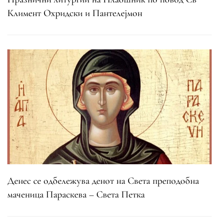
Климент Охридски и Пантелејмон
Денес се одбележува денот на Света преподобна
маченица Параскева – Света Петка