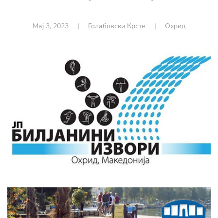
Мај 3, 2023
|
Голабовски Крсте
|
Охрид