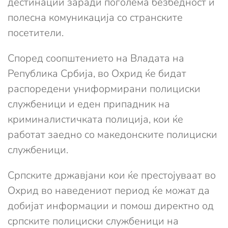
дестинации заради поголема безбедност и
полесна комуникација со странските
посетители.
Според соопштението на Владата на
Република Србија, во Охрид ќе бидат
распоредени униформирани полициски
службеници и еден припадник на
криминалистичката полиција, кои ќе
работат заедно со македонските полициски
службеници.
Српските државјани кои ќе престојуваат во
Охрид во наведениот период ќе можат да
добијат информации и помош директно од
српските полициски службеници на