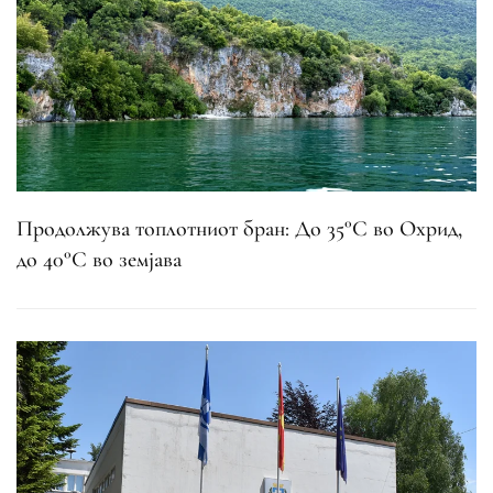
Продолжува топлотниот бран: До 35°C во Охрид,
до 40°C во земјава