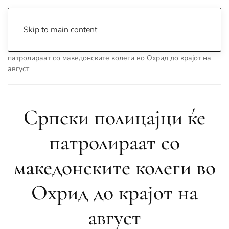
Skip to main content
Почетна
Archive
Вести
Охрид
Српски полицајци ќе
патролираат со македонските колеги во Охрид до крајот на
август
Српски полицајци ќе
патролираат со
македонските колеги во
Охрид до крајот на
август