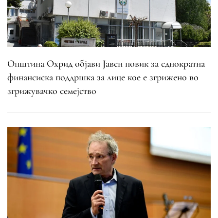
Општина Охрид објави Јавен повик за еднократна
финансиска поддршка за лице кое е згрижено во
згрижувачко семејство