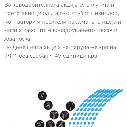
Во крводарителната акција се вклучија и
претставници од Лајонс клубот Лихнидос ,
мотиватори и носители на хуманата идеја и
мисија како што е кровдрувањето , посочи
Јованоска.
Во денешната акција на дарување крв на
ФТУ беа собрани 49 единици крв.