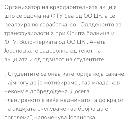
Организатор на крводарителната акција
што се одржа на ФТУ беа од ОО ЦК, а се
реалзира во соработка со Одлденеито за
трансфузиологија при Општа болница и
ФТУ. Волонтерката од ОО ЦК , Анета
Јованоска, е задоволна од текот на
акцијата и од одзивот на студентите.
„ Студентите се онаа категорија која сакаме
најмногу да ја мотивираме , таа млада крв
некому е добредојдена. Досега
планираното е веќе надминато , а до крајот
на акцијата очекуваме таа бројка да е
поголема“, напоменува Јованоска.