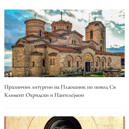
Празнични литургии на Плаошник по повод Св
Климент Охридски и Пантелејмон