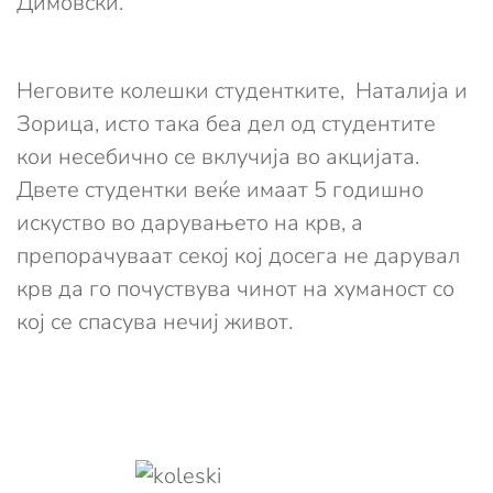
Димовски.
Неговите колешки студентките, Наталија и
Зорица, исто така беа дел од студентите
кои несебично се вклучија во акцијата.
Двете студентки веќе имаат 5 годишно
искуство во дарувањето на крв, а
препорачуваат секој кој досега не дарувал
крв да го почуствува чинот на хуманост со
кој се спасува нечиј живот.