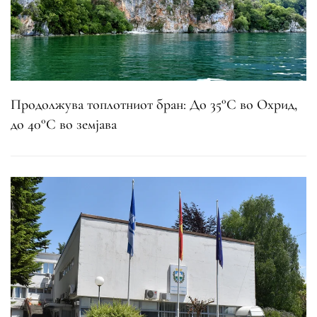
Продолжува топлотниот бран: До 35°C во Охрид,
до 40°C во земјава