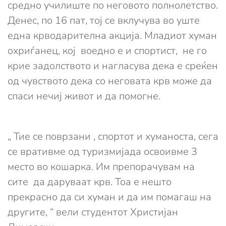
средно училиште по неговото полнолетство.
Денес, по 16 пат, тој се вклучува во уште
една крводарителна акција. Младиот хуман
oхриѓанец, кој воедно е и спортист, не го
крие задолството и нагласува дека е среќен
од чувството дека со неговата крв може да
спаси нечиј живот и да помогне.
„ Тие се поврзани , спортот и хуманоста, сега
се вративме од туризмијада освоивме 3
место во кошарка. Им препорачувам на
сите да даруваат крв. Тоа е нешто
прекрасно да си хуман и да им помагаш на
другите, “ вели студентот Христијан