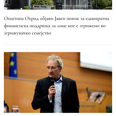
Општина Охрид објави Јавен повик за еднократна
финансиска поддршка за лице кое е згрижено во
згрижувачко семејство