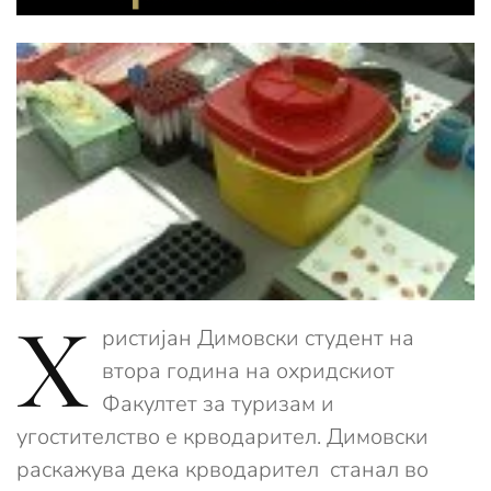
Х
ристијан Димовски студент на
втора година на охридскиот
Факултет за туризам и
угостителство е крводарител. Димовски
раскажува дека крводарител станал во