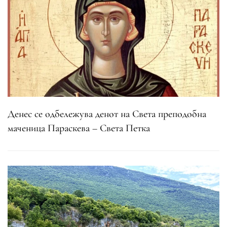
Денес се одбележува денот на Света преподобна
маченица Параскева – Света Петка