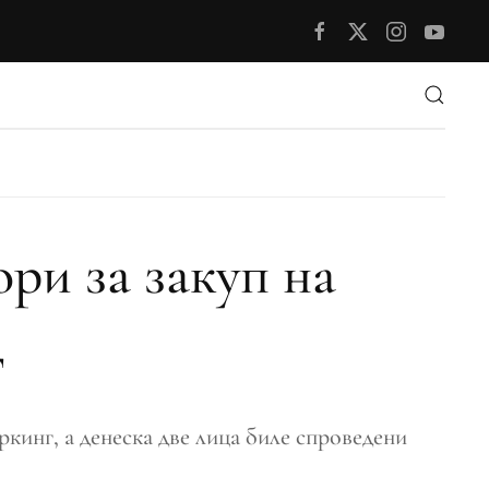
ри за закуп на
д
кинг, а денеска две лица биле спроведени