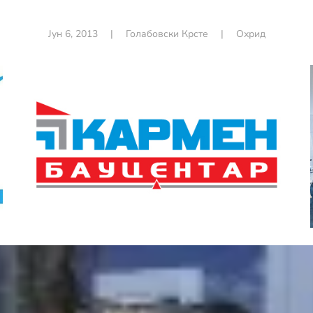
Јун 6, 2013
|
Голабовски Крсте
|
Охрид