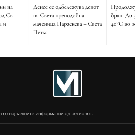
Денес се одбележува денот
ии на
Продолжу
на Света преподобна
од Св
бран: До 
маченица Параскева – Света
и и
40°C во з
Петка
а со најважните информации од регионот.