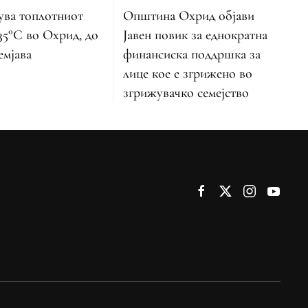
ва топлотниот
Општина Охрид објави
35°C во Охрид, до
Јавен повик за еднократна
емјава
финансиска поддршка за
лице кое е згрижено во
згрижувачко семејство