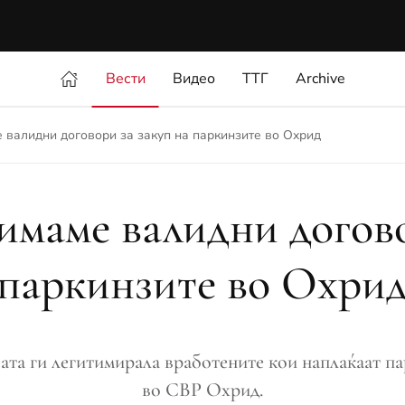
Вести
Видео
ТТГ
Archive
е валидни договори за закуп на паркинзите во Охрид
имаме валидни догово
паркинзите во Охри
ата ги легитимирала вработените кои наплаќаат пар
во СВР Охрид.