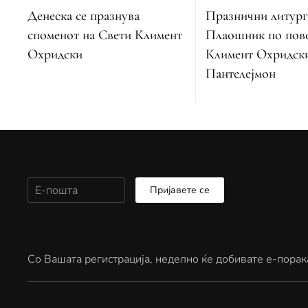
Празнични литург
Денеска се празнува
Плаошник по пов
споменот на Свети Климент
Климент Охридск
Охридски
Пантелејмон
Пријавете се
Со Вашата регистрација, неделно ќе добивате е-порак