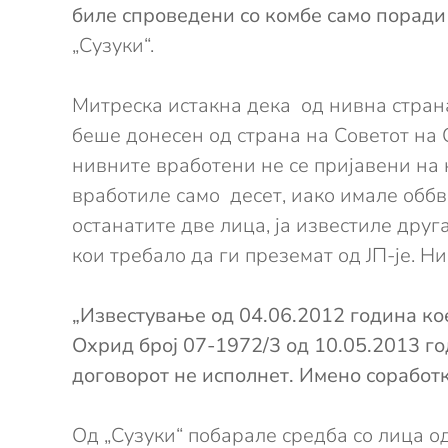
биле спроведени со комбе само поради 
„Сузуки“.
Митреска истакна дека од нивна страна
беше донесен од страна на Советот на 
нивните вработени не се пријавени на
вработиле само десет, иако имале оббв
останатите две лица, ја известиле дру
кои требало да ги преземат од ЈП-је. Н
„Известување од 04.06.2012 година ко
Охрид број 07-1972/3 од 10.05.2013 г
договорот не исполнет. Имено соработ
Од „Сузуки“ побарале средба со лица од