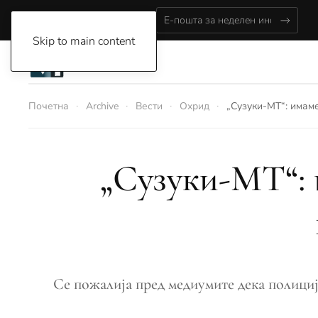
Sunday, August 9, 2026
Skip to main content
Почетна
Archive
Вести
Охрид
„Сузуки-МТ“: имам
„Сузуки-МТ“: 
Се пожалија пред медиумите дека полициј