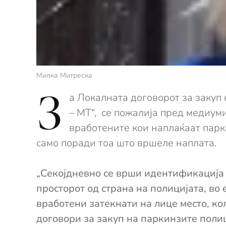
Милка Митреска
З
а Локалната договорот за закуп 
– МТ“, се пожалија пред медиум
вработените кои наплаќаат парк
само поради тоа што вршеле наплата.
„Секојдневно се врши идентификација
просторот од страна на полицијата, в
вработени затекнати на лице место, ко
договори за закуп на паркинзите полиц