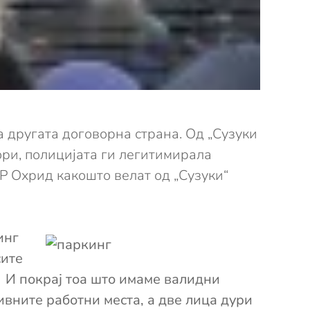
а другата договорна страна. Од „Сузуки
ори, полицијата ги легитимирала
Р Охрид какошто велат од „Сузуки“
инг
сите
. И покрај тоа што имаме валидни
ивните работни места, а две лица дури