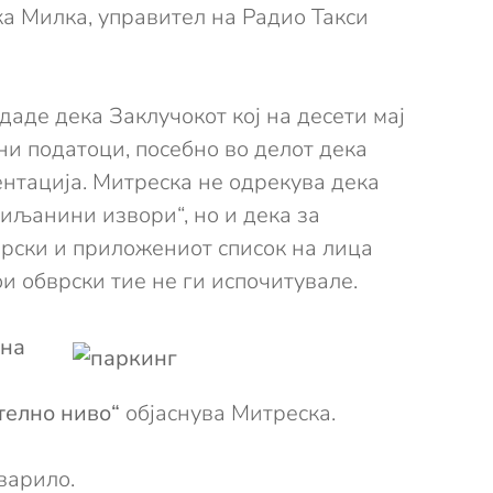
 Милка, управител на Радио Такси
аде дека Заклучокот кој на десети мај
ни податоци, посебно во делот дека
нтација. Митреска не одрекува дека
иљанини извори“, но и дека за
врски и приложениот список на лица
ои обврски тие не ги испочитувале.
ина
телно ниво“
објаснува Митреска.
варило.