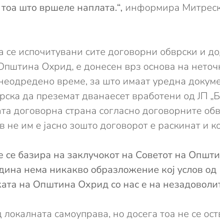
тоа што вршеле наплата.“,
информира Митреска
 се испочитувани сите договорни обврски и дод
Општина Охрид, е донесен врз основа на неточ
 неодредено време, за што имаат уредна докуме
рска да преземат дванаесет вработени од ЈП „Б
гата договорна страна согласно договорните об
ив не им е јасно зошто договорот е раскинат и к
е се базира на заклучокот на Советот на Општ
одина нема никакво образложение кој услов од
ката на Општина Охрид со нас е на незадоволи
 локалната самоуправа, но досега тоа не се ост