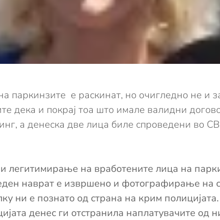
на паркинзите е раскинат, но очигледно не и з
ите дека и покрај тоа што имале валидни догов
инг, а денеска две лица биле спроведени во СВ
 и легитимирање на вработените лица на парк
о еден наврат е извршено и фотографирање на 
лку ни е познато од страна на крим полицијата
ијата денес ги отстранила наплатувачите од н