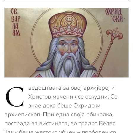
С
ведоштвата за овој архијереј и
Христов маченик се оскудни. Се
знае дека беше Охридски
архиепископ. При една своја обиколка,
пострада за вистината, во градот Велес.
Таму беше жестоко убиен – прободен со