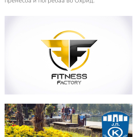
пренесоа и погребаа во Охрид.