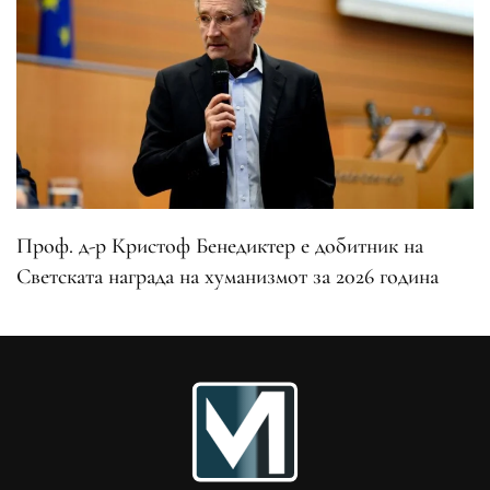
Проф. д-р Кристоф Бенедиктер е добитник на
Светската награда на хуманизмот за 2026 година