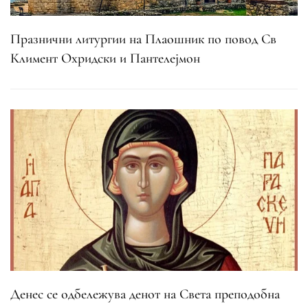
Празнични литургии на Плаошник по повод Св
Климент Охридски и Пантелејмон
Денес се одбележува денот на Света преподобна