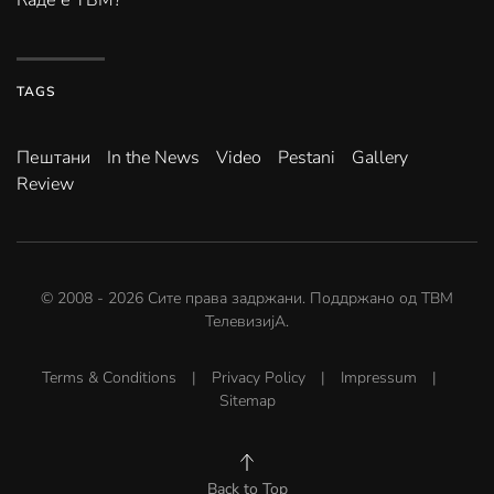
Каде е ТВМ?
TAGS
Пештани
In the News
Video
Pestani
Gallery
Review
© 2008 -
2026
Сите права задржани. Поддржано од
ТВМ
ТелевизијА
.
Terms & Conditions
|
Privacy Policy
|
Impressum
|
Sitemap
Back to Top