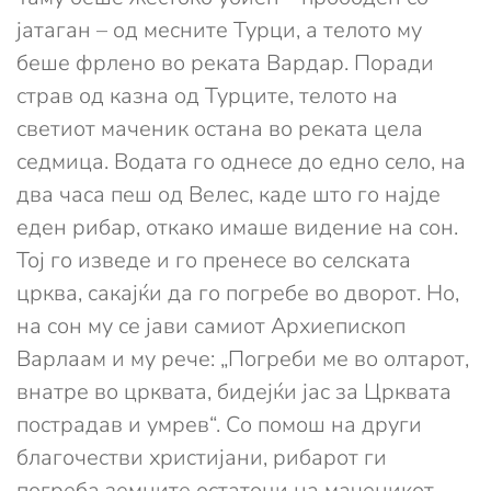
јатаган – од месните Турци, а телото му
беше фрлено во реката Вардар. Поради
страв од казна од Турците, телото на
светиот маченик остана во реката цела
седмица. Водата го однесе до едно село, на
два часа пеш од Велес, каде што го најде
еден рибар, откако имаше видение на сон.
Тој го изведе и го пренесе во селската
црква, сакајќи да го погребе во дворот. Но,
на сон му се јави самиот Архиепископ
Варлаам и му рече: „Погреби ме во олтарот,
внатре во црквата, бидејќи јас за Црквата
пострадав и умрев“. Со помош на други
благочестви христијани, рибарот ги
погреба земните остатоци на маченикот.