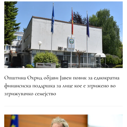
Општина Охрид објави Јавен повик за еднократна
финансиска поддршка за лице кое е згрижено во
згрижувачко семејство