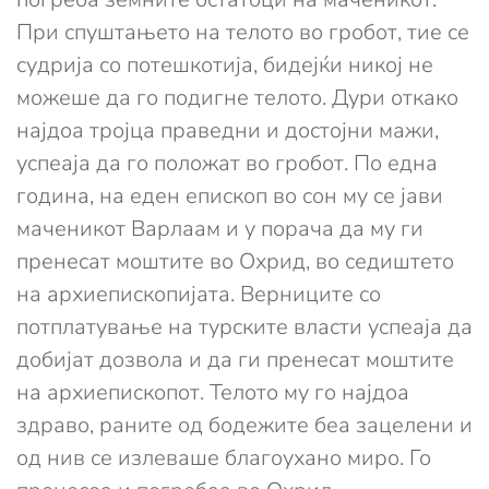
При спуштањето на телото во гробот, тие се
судрија со потешкотија, бидејќи никој не
можеше да го подигне телото. Дури откако
најдоа тројца праведни и достојни мажи,
успеаја да го положат во гробот. По една
година, на еден епископ во сон му се јави
маченикот Варлаам и у порача да му ги
пренесат моштите во Охрид, во седиштето
на архиепископијата. Верниците со
потплатување на турските власти успеаја да
добијат дозвола и да ги пренесат моштите
на архиепископот. Телото му го најдоа
здраво, раните од бодежите беа зацелени и
од нив се излеваше благоухано миро. Го