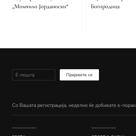
„Момчило Јорданоски“
Богородица
Пријавете се
Со Вашата регистрација, неделно ќе добивате е-порак