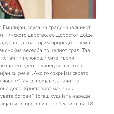
о Емилијан, слуга на градоначалникот.
ум Римското царство, во Доростол дојде
радуван од тоа, тој им приреди голема
ноноќна веселба по целиот град. Таа
 копач ги испокрши сите идоли.
еше фатен еден селанец когошто го
јан си рече: „Ако го сокријам своето
 човек?“ Му се пријави, значи, на
 она дело. Христовиот маченик
увате богови.“ Тогаш судијата нареди
илијан и се пресели во небесниот, на 18