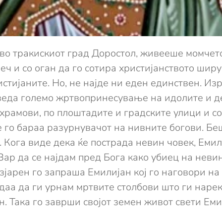
, во тракискиот град Доростол, живееше момчет
еч и со оган да го сотира христијанството шир
стијаните. Но, не најде ни еден единствен. Из
веда големо жртвопринесување на идолите и де
 храмови, по плоштадите и градските улици и со
е го бараа разурнувачот на нивните богови. Б
. Кога виде дека ќе пострада невин човек, Емили
Зар да се најдам пред Бога како убиец на невин
азјарен го запраша Емилијан кој го наговори на
едаа да ги урнам мртвите столбови што ги нарек
ган. Така го заврши својот земен живот свети Ем