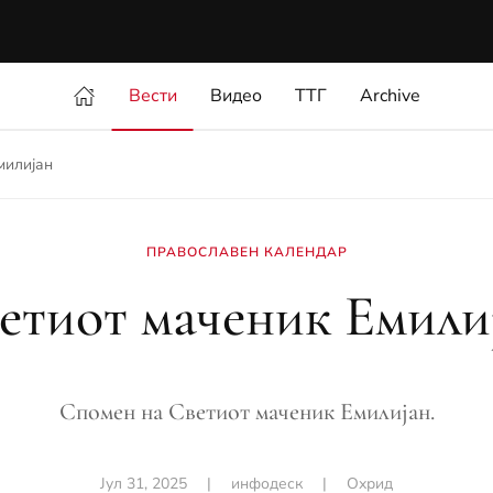
Вести
Видео
ТТГ
Archive
милијан
ПРАВОСЛАВЕН КАЛЕНДАР
етиот маченик Емили
Спомен на Светиот маченик Емилијан.
Јул 31, 2025
|
инфодеск
|
Охрид