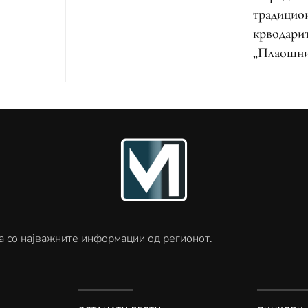
традицио
крводарит
„Плаошн
а со најважните информации од регионот.