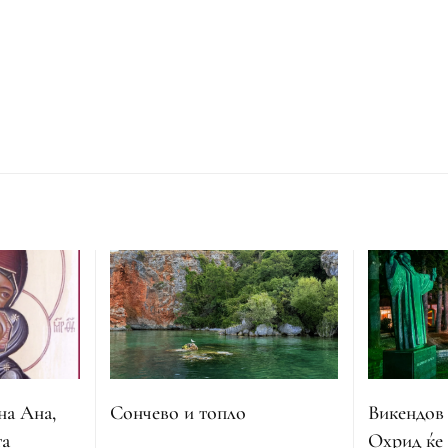
на Ана,
Сончево и топло
Викендов
та
Охрид ќе 