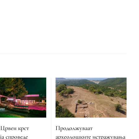
 Црвен крст
Продолжуваат
ја спроведе
археолошките истражувања