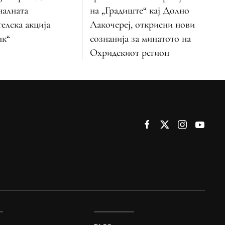
налната
на „Градиште“ кај Долно
елска акција
Лакочереј, откриени нови
ик“
сознанија за минатото на
Охридскиот регион