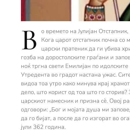
В
о времето на Јулијан Отстапник
Кога царот отстапник почна со м
царски пратеник да ги убива хри
гозба на доростолските граѓани и запо
ноќ тргна свети Емилијан по идолските
Утредента во градот настана ужас. Сит
видоа тоа утро како минува крај храмот
дело, што корист од тоа што го сторив? 
царскиот намесник и призна сè. Овој р
одговори: „Бог и мојата душа ми запов
да го бијат, а после да го изгорат во о
јули 362 година.