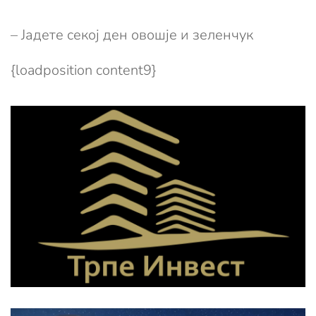
– Јадете секој ден овошје и зеленчук
{loadposition content9}