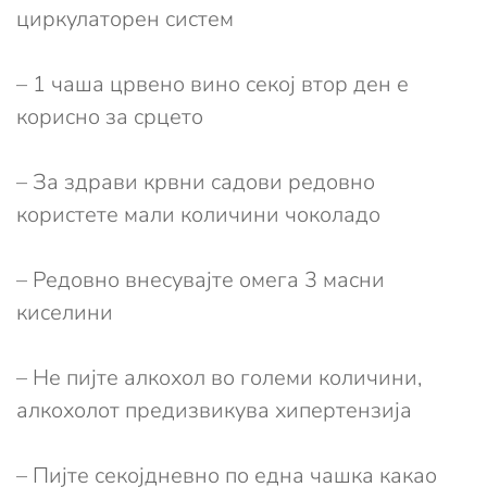
циркулаторен систем
– 1 чаша црвено вино секој втор ден е
корисно за срцето
– За здрави крвни садови редовно
користете мали количини чоколадо
– Редовно внесувајте омега 3 масни
киселини
– Не пијте алкохол во големи количини,
алкохолот предизвикува хипертензија
– Пијте секојдневно по една чашка какао