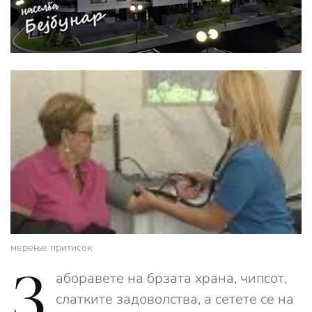
мерење притисок
З
аборавете на брзата храна, чипсот,
слатките задоволства, а сетете се на