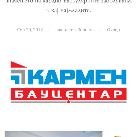
значењето на кардио-васкуларните заболувања
и кај најмладите.
Сеп 29, 2012
|
Јаковлева Лионела
|
Охрид