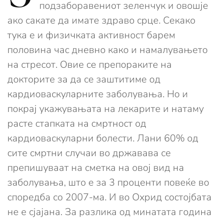
подзаборавениот зеленчук и овошје
ако сакате да имате здраво срце. Секако
тука е и физичката активност барем
половина час дневно како и намалувањето
на стресот. Овие се препораките на
докторите за да се заштитиме од
кардиоваскуларните заболувања. Но и
покрај укажувањата на лекарите и натаму
расте стапката на смртност од
кардиоваскуларни болести. Лани 60% од
сите смртни случаи во државава се
препишуваат на сметка на овој вид на
заболувања, што е за 3 проценти повеќе во
споредба со 2007-ма. И во Охрид состојбата
не е сјајана. За разлика од минатата година