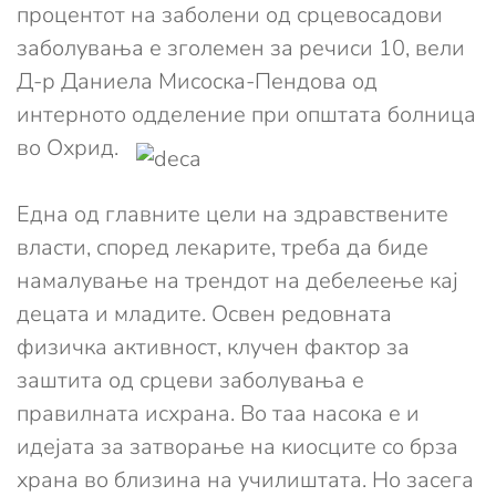
процентот на заболени од срцевосадови
заболувања е зголемен за речиси 10, вели
Д-р Даниела Мисоска-Пендова од
интерното одделение при општата болница
во Охрид.
Една од главните цели на здравствените
власти, според лекарите, треба да биде
намалување на трендот на дебелеење кај
децата и младите. Освен редовната
физичка активност, клучен фактор за
заштита од срцеви заболувања е
правилната исхрана. Во таа насока е и
идејата за затворање на киосците со брза
храна во близина на училиштата. Но засега