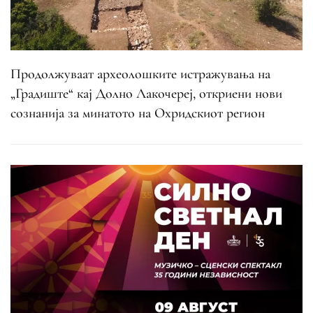
Продолжуваат археолошките истражувања на
„Градиште“ кај Долно Лакочереј, откриени нови
сознанија за минатото на Охридскиот регион