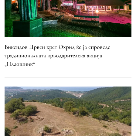
Викендов Црвен крст Охрид ќе ја спроведе
традиционалната крводарителска акција
„Плаошник“