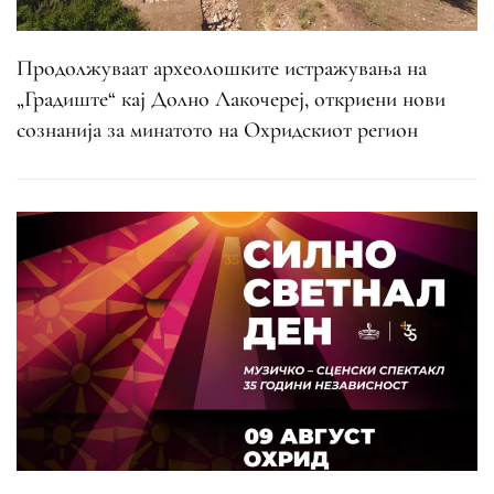
Продолжуваат археолошките истражувања на
„Градиште“ кај Долно Лакочереј, откриени нови
сознанија за минатото на Охридскиот регион