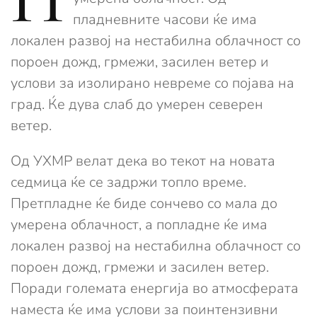
пладневните часови ќе има
локален развој на нестабилна облачност со
пороен дожд, грмежи, засилен ветер и
услови за изолирано невреме со појава на
град. Ќе дува слаб до умерен северeн
ветер.
Од УХМР велат дека во текот на новата
седмица ќе се задржи топло време.
Претпладне ќе биде сончево со мала до
умерена облачност, а попладне ќе има
локален развој на нестабилна облачност со
пороен дожд, грмежи и засилен ветер.
Поради големата енергија во атмосферата
наместа ќе има услови за поинтензивни