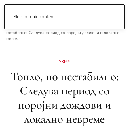
Skip to main content
Почетна
Archive
Вести
Охрид
Топло, но
нестабилно: Следува период со поројни дождови и локално
невреме
УХМР
Топло, но нестабилно:
Следува период со
поројни дождови и
локално невреме