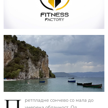
П
ретпладне сончево со мала до
умерена облачност. Од