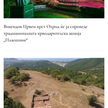
Викендов Црвен крст Охрид ќе ја спроведе
традиционалната крводарителска акција
„Плаошник“