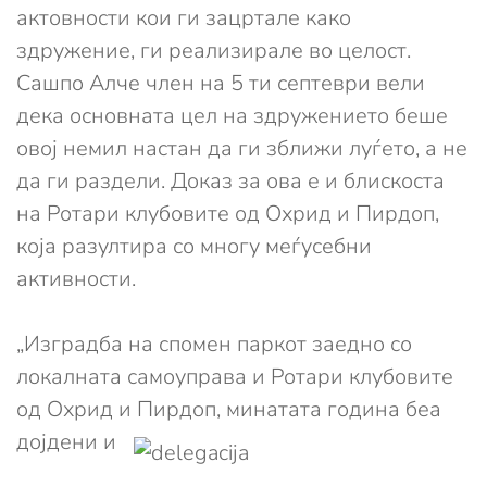
актовности кои ги зацртале како
здружение, ги реализирале во целост.
Сашпо Алче член на 5 ти септеври вели
дека основната цел на здружението беше
овој немил настан да ги зближи луѓето, а не
да ги раздели. Доказ за ова е и блискоста
на Ротари клубовите од Охрид и Пирдоп,
која разултира со многу меѓусебни
активности.
„Изградба на спомен паркот заедно со
локалната самоуправа и Ротари клубовите
од Охрид и Пирдоп,
минатата година беа
дојдени и