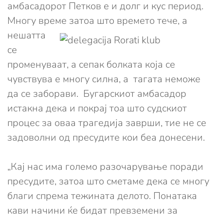
амбасадорот Петков е и долг и кус период.
Многу време затоа што
времето тече, а
нешатта
се
променуваат, а сепак болката која се
чувствува е многу силна, а тагата неможе
да се заборави. Бугарскиот амбасадор
истакна дека и покрај тоа што судскиот
процес за оваа трагедија заврши, тие не се
задоволни од пресудите кои беа донесени.
„Кај нас има големо разочарување поради
пресудите, затоа што сметаме дека се многу
благи спрема тежината делото. Понатака
кави начини ќе бидат превземени за