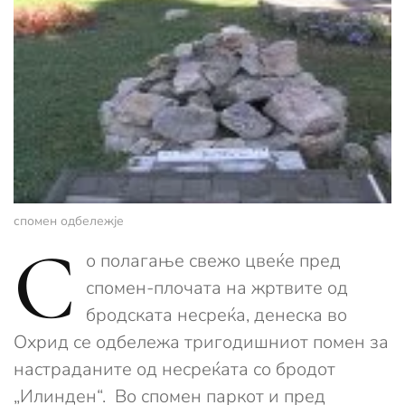
спомен одбележје
С
о полагање свежо цвеќе пред
спомен-плочата на жртвите од
бродската несреќа, денеска во
Охрид се одбележа тригодишниот помен за
настраданите од несреќата со бродот
„Илинден“. Во спомен паркот и пред