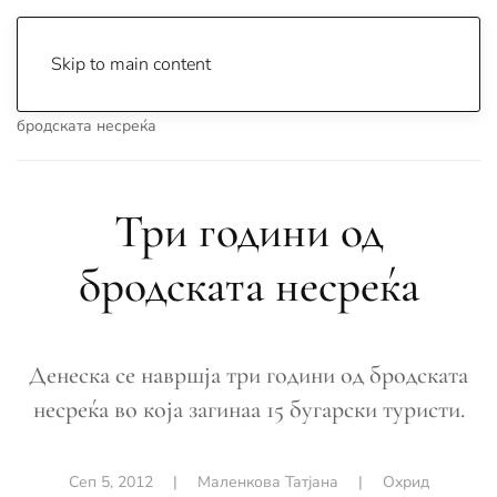
Skip to main content
Почетна
Archive
Вести
Охрид
Три години од
бродската несреќа
Три години од
бродската несреќа
Денеска се навршја три години од бродската
несреќа во која загинаа 15 бугарски туристи.
Сеп 5, 2012
|
Маленкова Татјана
|
Охрид