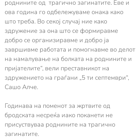
роднините од трагично загинатите. Еве и
ова година го одбележуваме онака како
што треба. Во секој случај ние како
здружение за она што се формиравме
добро се организиравме и добро ја
завршивме работата и помогнавме во делот
на намалување на болката на роднините и
пријателите“, вели преставникот на
здружението на граѓани „5 ти септември“,
Сашо Алче.
Годинава на поменот за жртвите од
бродската несреќа иако поканети не
присуствуваа роднините на трагично
загинатите.