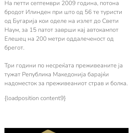
На петти септември 2009 година, потона
бродот Илинден при што од 56 те туристи
од Бугарија кои оделе на излет до Свети
Наум, за 15 патот заврши кај автокампот
Елешец на 200 метри оддалеченост од
брегот.
Три години по несреќата преживеаните ја
тужат Република Македонија барајќи
надоместок за преживеаниот страв и болка.
{loadposition content9}