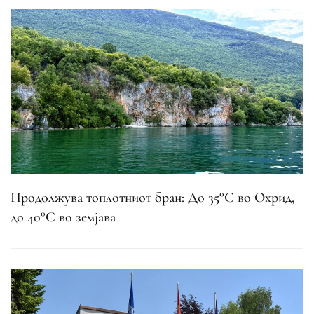
Продолжува топлотниот бран: До 35°C во Охрид,
до 40°C во земјава