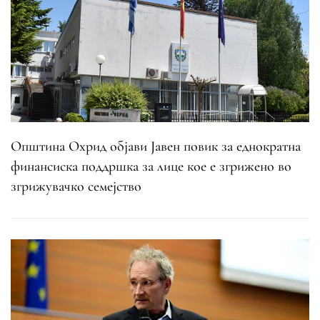
Општина Охрид објави Јавен повик за еднократна
финансиска поддршка за лице кое е згрижено во
згрижувачко семејство