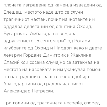
плочата изградена од камења извадени од
Елешец, местото каде што се случи
трагичниот настан, почит на жртвите им
оддадоа делегации од општина Охрид,
Бугарската Амбасада во земјава,
здружението „5 септември“, од Ротари
клубовите од Охрид и Пирдоп, како и двете
лекарки Гордана Димитриќ и Жаклина
Спасиќ кои сосема случајно се затекнаа на
местото на насреќата и им укажуваа помош
на настраданите, за што вчера добија
благодарници од градоначалникот
Александар Петрески.
Три години од трагичната несреќа, според