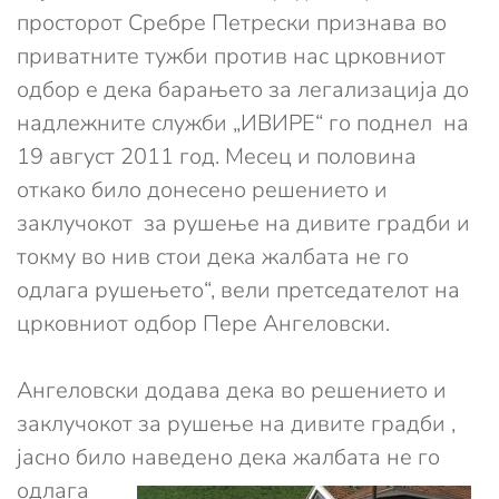
просторот Сребре Петрески признава во
приватните тужби против нас црковниот
одбор е дека барањето за легализација до
надлежните служби „ИВИРЕ“ го поднел на
19 август 2011 год. Месец и половина
откако било донесено решението и
заклучокот за рушење на дивите градби и
токму во нив стои дека жалбата не го
одлага рушењето“, вели претседателот на
црковниот одбор Пере Ангеловски.
Ангеловски додава дека во решението и
заклучокот за рушење на дивите градби ,
јасно било наведено дека
жалбата не го
одлага