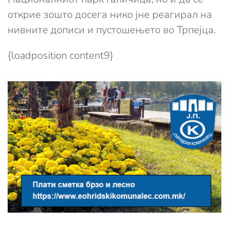
открие зошто досега нико јне реагирал на
нивните дописи и пустошењето во Трпејца.
{loadposition content9}