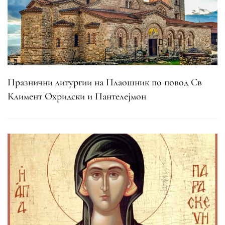
Празнични литургии на Плаошник по повод Св
Климент Охридски и Пантелејмон