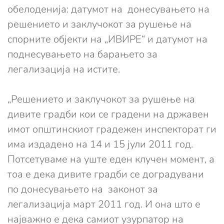
обелоденија: датумот на донесувањето на
решението и заклучокот за рушење на
спорните објекти на „ИВИРЕ“ и датумот на
поднесувањето на барањето за
легализација на истите.
„Решението и заклучокот за рушење на
дивите градби кои се градени на државен
имот општинскиот градежен инспекторат ги
има издадено на 14 и 15 јули 2011 год.
Потсетуваме на уште еден клучен момент, а
тоа е дека дивите градби се доградувани
по донесувањето на законот за
легализација март 2011 год. И она што е
најважно е дека самиот узурпатор на