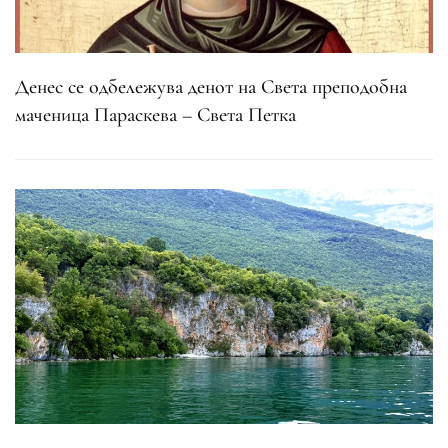
Денес се одбележува денот на Света преподобна
маченица Параскева – Света Петка