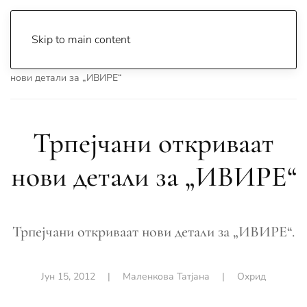
Skip to main content
Почетна
Archive
Вести
Охрид
Трпејчани откриваат
нови детали за „ИВИРЕ“
Трпејчани откриваат
нови детали за „ИВИРЕ“
Трпејчани откриваат нови детали за „ИВИРЕ“.
Јун 15, 2012
|
Маленкова Татјана
|
Охрид