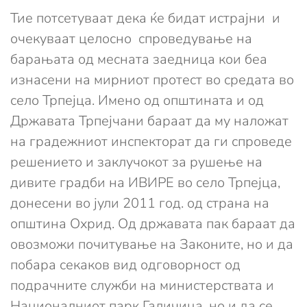
Тие потсетуваат дека ќе бидат истрајни и
очекуваат целосно спроведување на
барањата од месната заедница кои беа
изнасени на мирниот протест во средата во
село Трпејца. Имено од општината и од
Државата Трпејчани бараат да му наложат
на градежниот инспекторат да ги спроведе
решението и заклучокот за рушење на
дивите градби на ИВИРЕ во село Трпејца,
донесени во јули 2011 год. од страна на
општина Охрид. Од државата пак бараат да
овозможи почитување на Законите, но и да
побара секаков вид одговорност од
подрачните служби на министерствата и
Националниот парк Галичица, но и да се