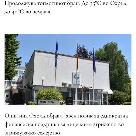
Продолжува топлотниот бран: До 35°C во Охрид,
до 40°C во земјава
Општина Охрид објави Јавен повик за еднократна
финансиска поддршка за лице кое е згрижено во
згрижувачко семејство