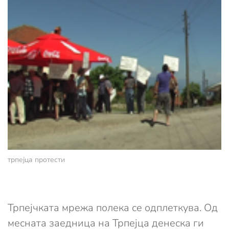
трпејца протести
Трпејчката мрежа полека се одплеткува. Од
месната заедница на Трпејца денеска ги