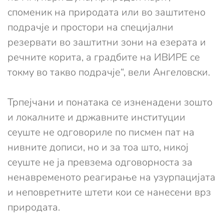
споменик на природата или во заштитено
подрачје и простори на специјални
резервати во заштитни зони на езерата и
речните корита, а градбите на ИВИРЕ се
токму во такво подрачје“, вели Ангеловски.
Трпејчани и понатака се изненадени зошто
и локалните и државните институции
сеуште не одговориле по писмен пат на
нивните дописи, но и за тоа што, никој
сеуште не ја превзема одговорноста за
ненавременото реагирање на узурпацијата
и неповретните штети кои се нанесени врз
природата.