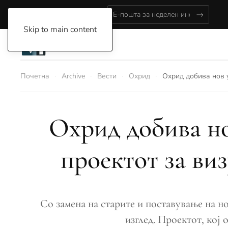
Friday, August 7, 2026
Skip to main content
Почетна
Archive
Вести
Охрид
Охрид добива нов 
Охрид добива но
проектот за ви
Со замена на старите и поставување на н
изглед. Проектот, кој