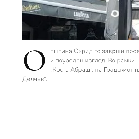
О
пштина Охрид го заврши прое
и поуреден изглед. Во рамки 
„Коста Абраш“, на Градскиот 
Делчев“.