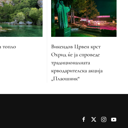
и топло
Викендов Црвен крст
Охрид ќе ја спроведе
традиционалната
крводарителска акција
„Плаошник“