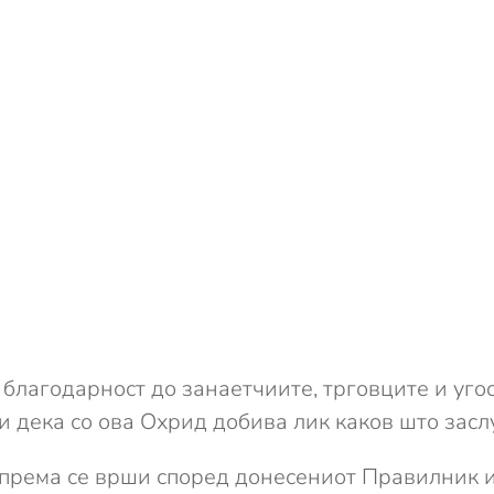
благодарност до занаетчиите, трговците и уго
ќи дека со ова Охрид добива лик каков што засл
према се врши според донесениот Правилник и 