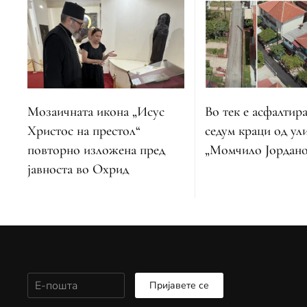
Во тек е асфалтир
Мозаичната икона „Исус
седум краци од ул
Христос на престол“
„Момчило Јордано
повторно изложена пред
јавноста во Охрид
Пријавете се