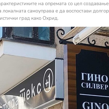
карактеристиките на опремата со цел создавањ
а локалната самоуправа е да воспостави долгор
истички град како Охрид.