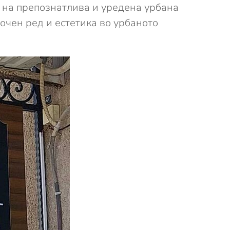
е на препознатлива и уредена урбана
очен ред и естетика во урбаното