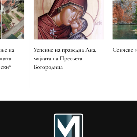
ање на
Успение на праведна Ана,
Сончево 
ицата
мајката на Пресвета
ски“
Богородица