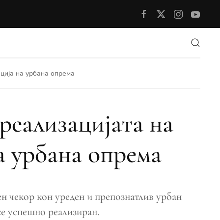
ација на урбана опрема
реализацијата на
а урбана опрема
ен чекор кон уреден и препознатлив урбан
ќе успешно реализиран.