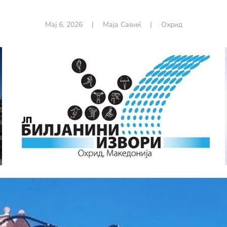
Мај 6, 2026
|
Маја Савиќ
|
Охрид