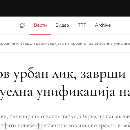
Вести
Видео
ТТГ
Archive
урбан лик, заврши реализацијата на проектот за визуелна унифик
в урбан лик, заврши 
зуелна унификација н
ови, типизирани огласни табли, Охрид прави знача
 опфати повеќе фреквентни локации во градот, е ве