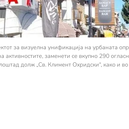
ктот за визуелна унификација на урбаната опр
на активностите, заменети се вкупно 290 оглас
плоштад долж „Св. Климент Охридски“, како и во