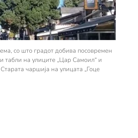
ема, со што градот добива посовремен
ни табли на улиците „Цар Самоил“ и
 Старата чаршија на улицата „Гоце