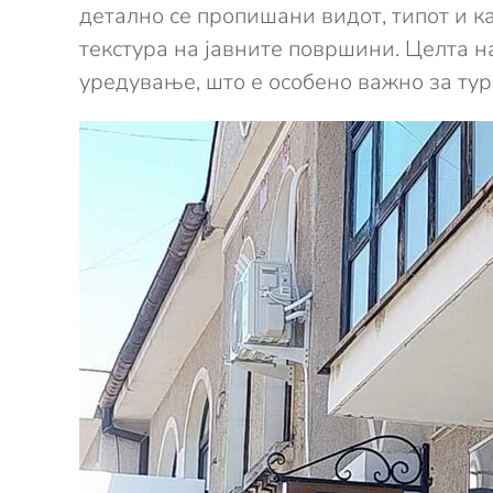
детално се пропишани видот, типот и 
текстура на јавните површини. Целта н
уредување, што е особено важно за тур