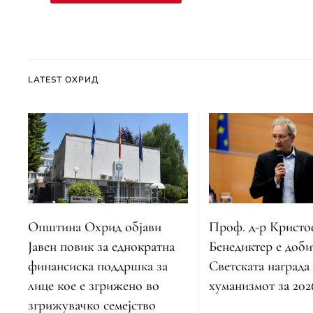
LATEST ОХРИД
Општина Охрид објави
Проф. д-р Крист
Јавен повик за еднократна
Бенедиктер е доби
финансиска поддршка за
Светската награда
лице кое е згрижено во
хуманизмот за 202
згрижувачко семејство