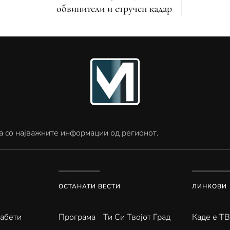
обвинители и стручен кадар
а со најважните информации од регионот.
ОСТАНАТИ ВЕСТИ
ЛИНКОВИ
абети
Програма
Ти Си Твојот Град
Каде е Т