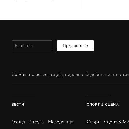
Пријавете се
Со Вашата регистрација, неделно ќе добивате е-порак
ВЕСТИ
СПОРТ & СЦЕНА
Охрид
Струга
Македонија
Спорт
Сцена & Му