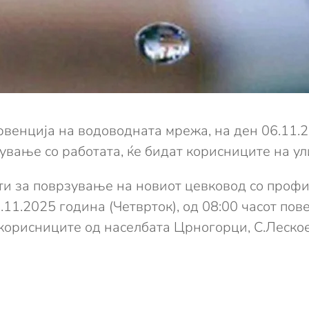
енција на водоводната мрежа, на ден 06.11.202
ување со работата, ќе бидат корисниците на ул
 за поврзување на новиот цевковод со профи
6.11.2025 година (Четврток), од 08:00 часот пов
корисниците од населбата Црногорци, С.Леское