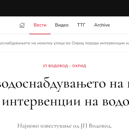
Вести
Видео
ТТГ
Archive
доснабдувањето на неколку улици во Охрид поради интервенции 
ЈП ВОДОВОД – ОХРИД
водоснабдувањето на 
интервенции на вод
Најново известување од ЈП Водовод.