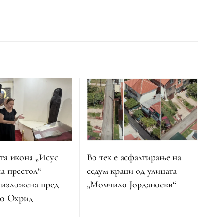
Во тек е асфалтирање на
та икона „Исус
седум краци од улицата
а престол“
„Момчило Јорданоски“
 изложена пред
во Охрид