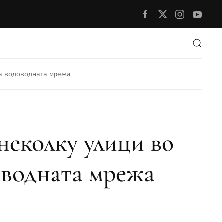
на водоводната мрежа
неколку улици во
оводната мрежа