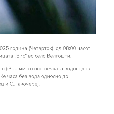
5 година (Четврток), од 08:00 часот
ицата „Вис“ во село Велгошти.
л ф300 мм, со постоечката водоводна
еќе часа без вода односно до
ц и С.Лакочереј.