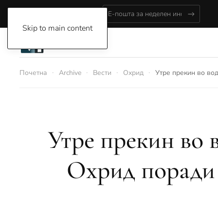
Friday, August 7, 2026
Skip to main content
Почетна
Archive
Вести
Охрид
Утре прекин во во
Утре прекин во 
Охрид поради 