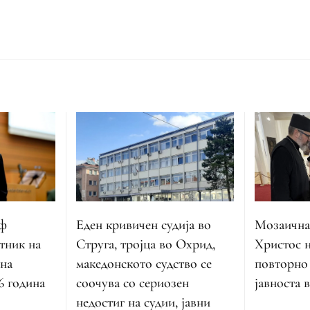
оф
Еден кривичен судија во
Мозаична
тник на
Струга, тројца во Охрид,
Христос н
 на
македонското судство се
повторно
6 година
соочува со сериозен
јавноста 
недостиг на судии, јавни