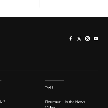
TAGS
ВМ?
Пештани
In the News
Video