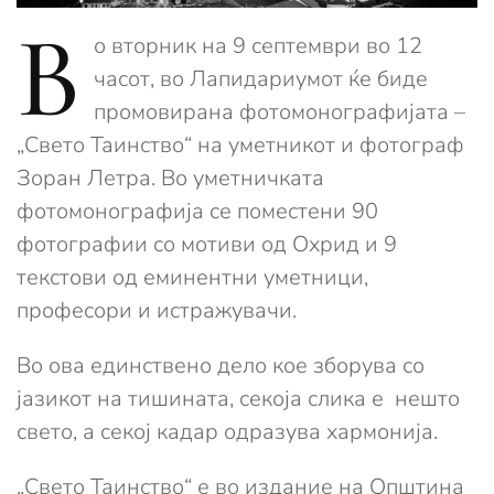
В
о вторник на 9 септември во 12
часот, во Лапидариумот ќе биде
промовирана фотомонографијата –
„Свето Таинство“ на уметникот и фотограф
Зоран Летра. Во уметничката
фотомонографија се поместени 90
фотографии со мотиви од Охрид и 9
текстови од еминентни уметници,
професори и истражувачи.
Во ова единствено дело кое зборува со
јазикот на тишината, секоја слика е нешто
свето, а секој кадар одразува хармонија.
„Свето Таинство“ е во издание на Општина