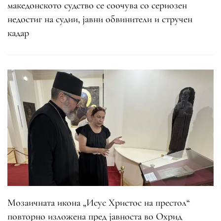
македонското судство се соочува со сериозен
недостиг на судии, јавни обвинители и стручен
кадар
Мозаичната икона „Исус Христос на престол“
повторно изложена пред јавноста во Охрид