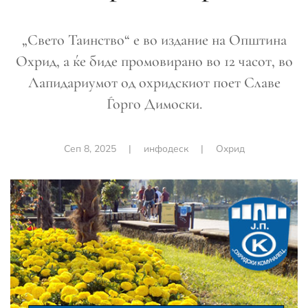
„Свето Таинство“ е во издание на Општина
Охрид, а ќе биде промовирано во 12 часот, во
Лапидариумот од охридскиот поет Славе
Ѓорго Димоски.
Сеп 8, 2025
|
инфодеск
|
Охрид