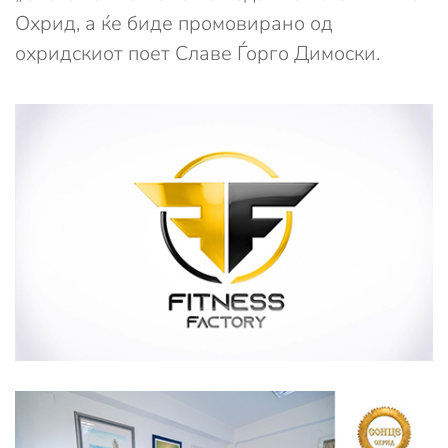
Охрид, а ќе биде промовирано од
охридскиот поет Славе Ѓорго Димоски.