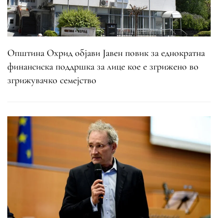
Општина Охрид објави Јавен повик за еднократна
финансиска поддршка за лице кое е згрижено во
згрижувачко семејство