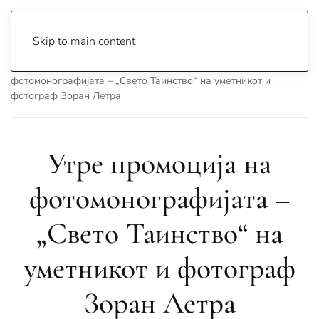
Skip to main content
Почетна
Archive
Вести
Охрид
Утре промоција на
фотомонографијата – „Свето Таинство“ на уметникот и
фотограф Зоран Летра
Утре промоција на
фотомонографијата –
„Свето Таинство“ на
уметникот и фотограф
Зоран Летра