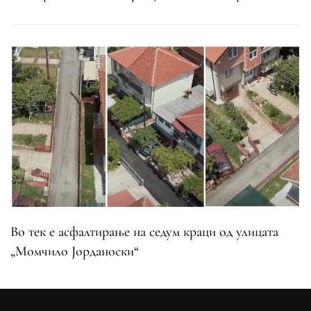
Во тек е асфалтирање на седум краци од улицата
„Момчило Јорданоски“