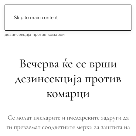
Skip to main content
Почетна
Archive
Вести
Охрид
Вечерва ќе се врши
дезинсекција против комарци
Вечерва ќе се врши
дезинсекција против
комарци
Се молат пчеларите и пчеларските задруги да
ги превземат соодветните мерки за заштита на