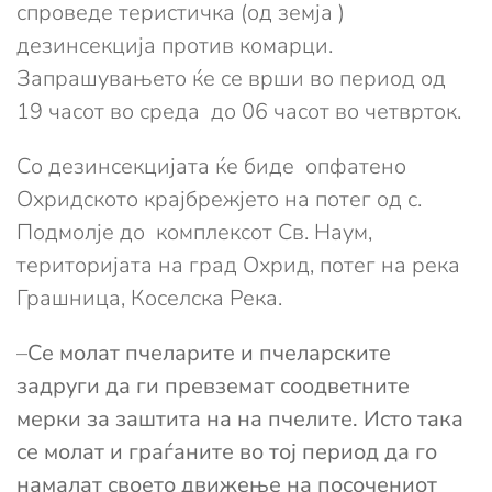
спроведе теристичка (од земја )
дезинсекција против комарци.
Запрашувањето ќе се врши во период од
19 часот во среда до 06 часот во четврток.
Со дезинсекцијата ќе биде опфатено
Охридското крајбрежјето на потег од с.
Подмолје до комплексот Св. Наум,
територијата на град Охрид, потег на река
Грашница, Коселска Река.
–
Се молат пчеларите и пчеларските
задруги да ги превземат соодветните
мерки за заштита на на пчелите. Исто така
се молат и граѓаните во тој период да го
намалат своето движење на посочениот