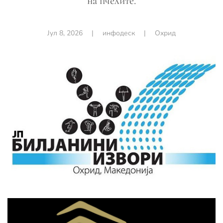
на пчелите.
Јул 8, 2026
|
инфодеск
|
Охрид