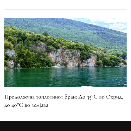
Продолжува топлотниот бран: До 35°C во Охрид,
до 40°C во земјава