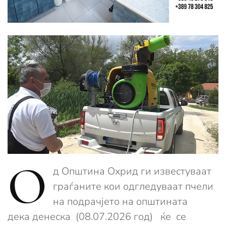
O
д Општина Охрид ги известуваат
граѓаните кои одгледуваат пчели
на подрачјето на општината
дека денеска (08.07.2026 год)
ќе се