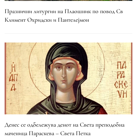
Празнични литургии на Плаошник по повод Св
Климент Охридски и Пантелејмон
Денес се одбележува денот на Света преподобна
маченица Параскева – Света Петка