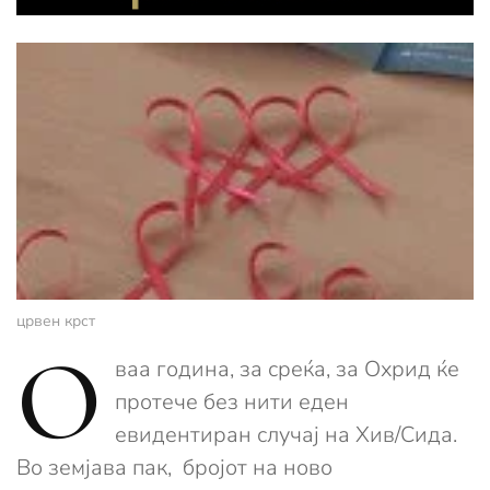
црвен крст
О
ваа година, за среќа, за Охрид ќе
протече без нити еден
евидентиран случај на Хив/Сида.
Во земјава пак, бројот на ново