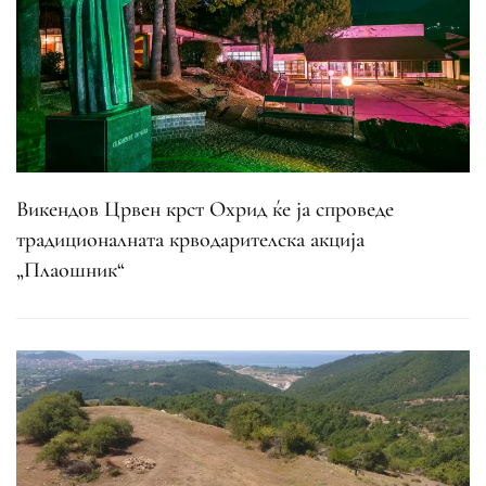
Викендов Црвен крст Охрид ќе ја спроведе
традиционалната крводарителска акција
„Плаошник“