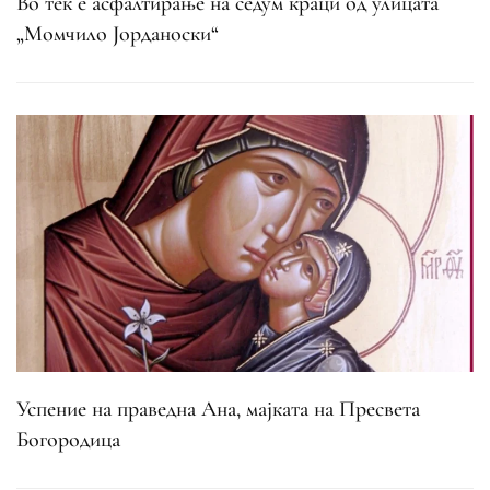
Во тек е асфалтирање на седум краци од улицата
„Момчило Јорданоски“
Успение на праведна Ана, мајката на Пресвета
Богородица