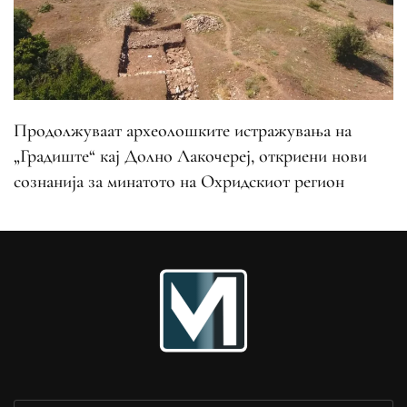
Продолжуваат археолошките истражувања на
„Градиште“ кај Долно Лакочереј, откриени нови
сознанија за минатото на Охридскиот регион