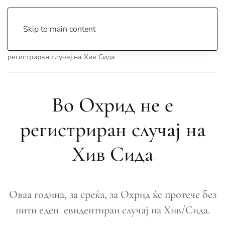
Skip to main content
Почетна
Archive
Вести
Охрид
Во Охрид не е
регистриран случај на Хив Сида
Во Охрид не е
регистриран случај на
Хив Сида
Оваа година, за среќа, за Охрид ќе протече без
нити еден евидентиран случај на Хив/Сида.