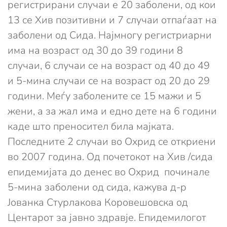
регистрирани случаи е 20 заболени, од кои
13 се Хив позитивни и 7 случаи отпаѓаат на
заболени од Сида. Најмногу регистриарни
има на возраст од 30 до 39 години 8
случаи, 6 случаи се на возраст од 40 до 49
и 5-мина случаи се на возраст од 20 до 29
години. Меѓу заболените се 15 мажи и 5
жени, а за жал има и едно дете на 6 години
каде што преносител била мајката.
Последните 2 случаи во Охрид се откриени
во 2007 година. Од почетокот на Хив /сида
епидемијата до денес во Охрид починале
5-мина заболени од сида, кажува д-р
Јованка Стурлакова Коровешовска од
Центарот за јавно здравје. Епидемилогот