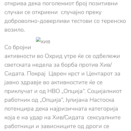
открива дека поголемиот број позитивни
случаи се откриени случајно преку
доброволно-доверливи тестови со теренско
возило.
Со бројни
активности во Охрид утре ќе се одбележи
светската недела за борба против Хив/
Сидата. Покрај Цврен крст и Центарот за
јавно здравје во активностите ќе се
приклучат и од НВО „Опција“. Социјалниот
работник од „Опција“, Јулијана Настоска
потенцира дека најризичната категорија
која е на удар на Хив/Сидата сексуалните
работници и зависниците од дроги се