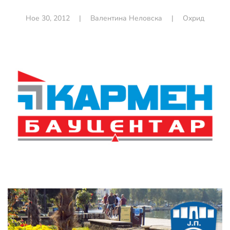
Ное 30, 2012
|
Валентина Неловска
|
Охрид