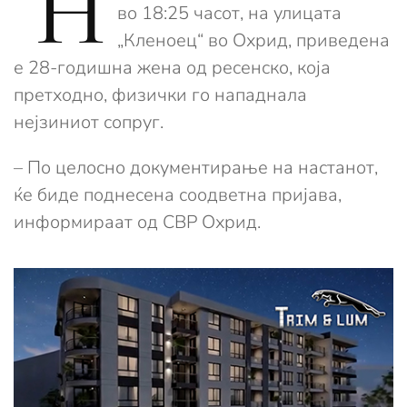
Н
во 18:25 часот, на улицата
„Кленоец“ во Охрид, приведена
е 28-годишна жена од ресенско, која
претходно, физички го нападнала
нејзиниот сопруг.
– По целосно документирање на настанот,
ќе биде поднесена соодветна пријава,
информираат од СВР Охрид.