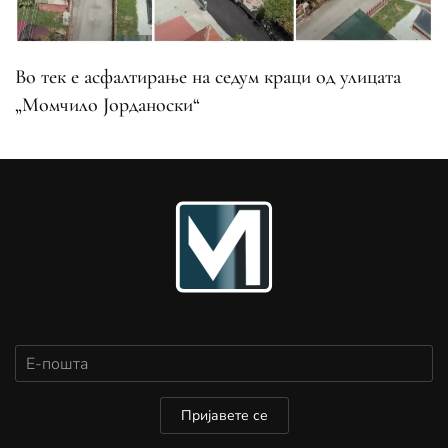
Во тек е асфалтирање на седум краци од улицата
„Момчило Јорданоски“
Пријавете се