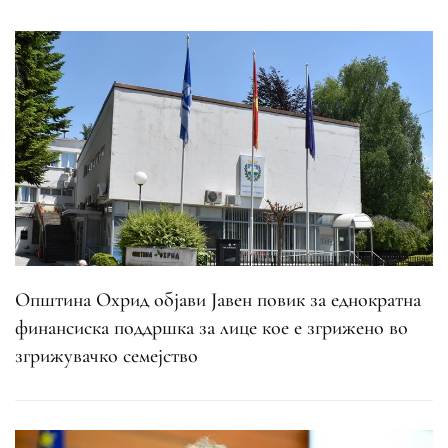
Општина Охрид објави Јавен повик за еднократна
финансиска поддршка за лице кое е згрижено во
згрижувачко семејство