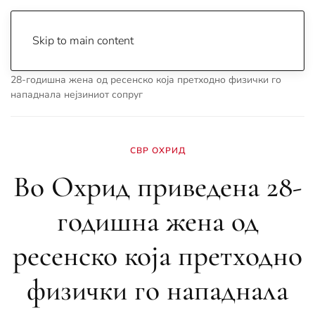
Skip to main content
Почетна
Archive
Вести
Охрид
Во Охрид приведена
28-годишна жена од ресенско која претходно физички го
нападнала нејзиниот сопруг
СВР ОХРИД
Во Охрид приведена 28-
годишна жена од
ресенско која претходно
физички го нападнала