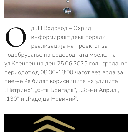
О
д ЈП Водовод – Охрид
информираат дека поради
реализација на проектот за
подобрување на водоводната мрежа на
ул.Кленоец на ден 25.06.2025 год., среда, во
периодот од 08:00-18:00 часот вез вода за
пиење ќе бидат корисниците на улиците
„Петрино”, „6-та Бригада”, „28-ми Април”,
„130″ и „Радојца Новичиќ”.