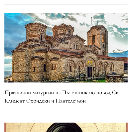
Празнични литургии на Плаошник по повод Св
Климент Охридски и Пантелејмон