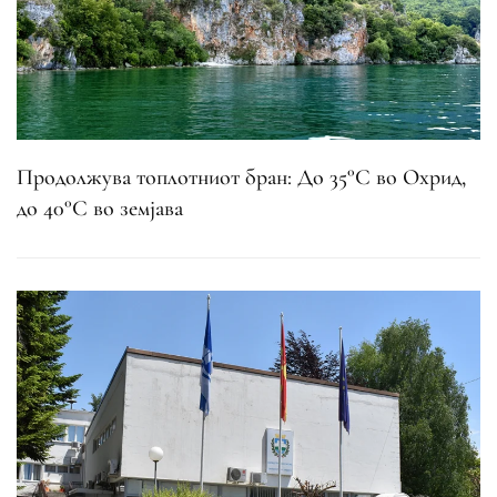
Продолжува топлотниот бран: До 35°C во Охрид,
до 40°C во земјава