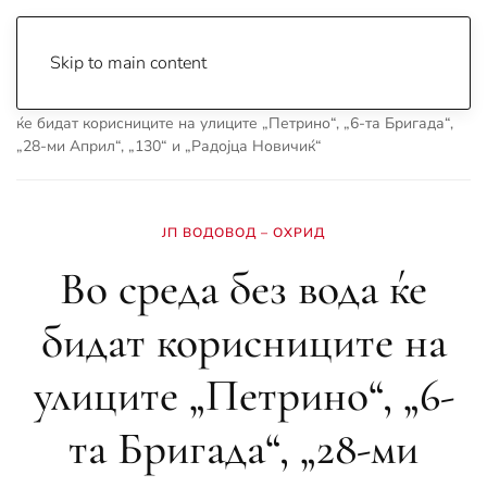
Skip to main content
Почетна
Archive
Вести
Охрид
Во среда без вода
ќе бидат корисниците на улиците „Петрино“, „6-та Бригада“,
„28-ми Април“, „130“ и „Радојца Новичиќ“
ЈП ВОДОВОД – ОХРИД
Во среда без вода ќе
бидат корисниците на
улиците „Петрино“, „6-
та Бригада“, „28-ми