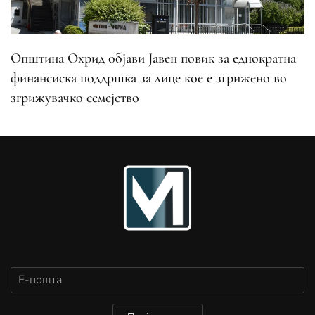
Општина Охрид објави Јавен повик за еднократна
финансиска поддршка за лице кое е згрижено во
згрижувачко семејство