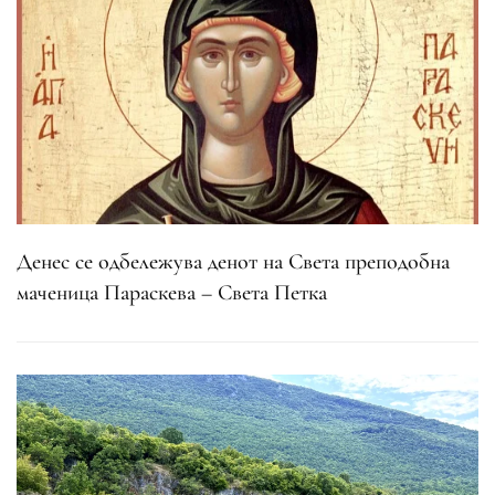
Денес се одбележува денот на Света преподобна
маченица Параскева – Света Петка