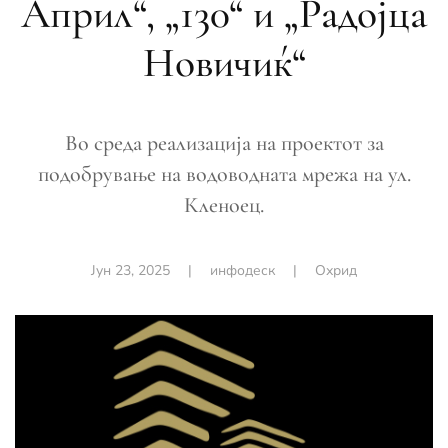
Април“, „130“ и „Радојца
Новичиќ“
Во среда реализација на проектот за
подобрување на водоводната мрежа на ул.
Кленоец.
Јун 23, 2025
|
инфодеск
|
Охрид