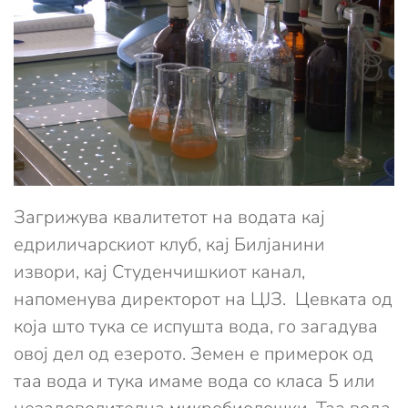
Загрижува квалитетот на водата кај
едриличарскиот клуб, кај Билјанини
извори, кај Студенчишкиот канал,
напоменува директорот на ЦЈЗ. Цевката од
која што тука се испушта вода, го загадува
овој дел од езерото. Земен е примерок од
таа вода и тука имаме вода со класа 5 или