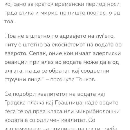
кој само за краток временски период носи
грда слика и мирис, но ништо поопасно од
тоа.
„Тоа не е штетно по здравјето на луѓето,
ниту е штетно за екосистемот на водата во
езерото. Сепак, оние кои имаат алергиски
реакции при влез во водата може да е од
алгата, па да се обратат кај соодветни
стручни лица.
“ – посочува Точков.
Се подобри квалитетот на водата кај
Градска плажа кај Грашница, каде водите
сега се од прва класа или микрибиолошки
водата е со одличен квалитет. Со
зголемување на приливот на гости треба