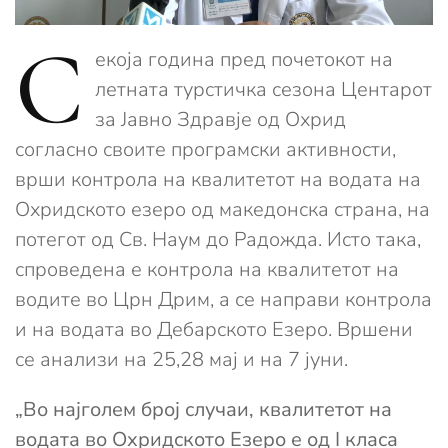
С
екоја година пред почетокот на
летната турстичка сезона Центарот
за Јавно Здравје од Охрид
согласно своите програмски активности,
врши контрола на квалитетот на водата на
Охридското езеро од македонска страна, на
потегот од Св. Наум до Радожда. Исто така,
спроведена е контрола на квалитетот на
водите во Црн Дрим, а се направи контрола
и на водата во Дебарското Езеро. Вршени
се анализи на 25,28 мај и на 7 јуни.
„Во најголем број случаи, квалитетот на
водата во Охридското Езеро е од I класа