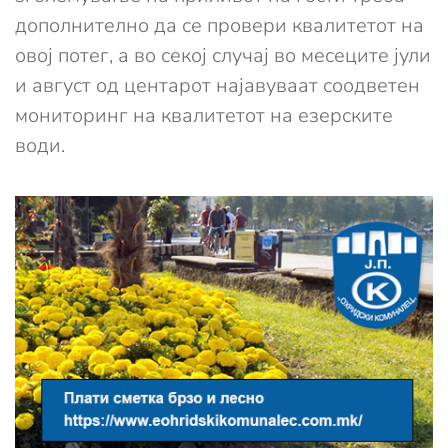
дополнително да се провери квалитетот на
овој потег, а во секој случај во месеците јули
и август од центарот најавуваат соодветен
мониторинг на квалитетот на езерските
води.