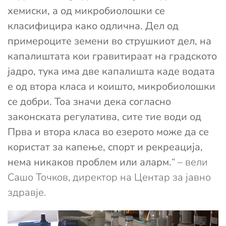
хемиски, а од микробиолошки се
класифицира како одлична. Дел од
примероците земени во струшкиот дел, на
капалиштата кои гравитираат на градското
јадро, тука има две капалишта каде водата
е од втора класа и коишто, микробиолошки
се добри. Тоа значи дека согласно
законската регулатива, сите тие води од
Прва и втора класа во езерото може да се
користат за капење, спорт и рекреација,
нема никаков проблем или аларм.
“ – вели
Сашо Точков, директор на Центар за јавно
здравје.