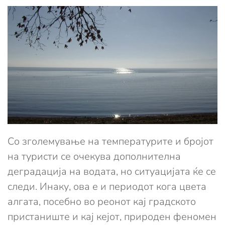
Со зголемување на температурите и бројот
на туристи се очекува дополнителна
деградација на водата, но ситуацијата ќе се
следи. Инаку, ова е и периодот кога цвета
алгата, посебно во реонот кај градското
пристаниште и кај кејот, природен феномен