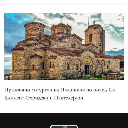
Празнични литургии на Плаошник по повод Св
Климент Охридски и Пантелејмон