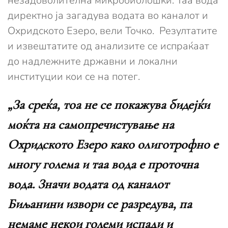
незадоволителна микробиолошки. Таа вода
директно ја загадува водата во каналот и
Охридското Езеро, вели Точко. Резултатите
и извештатите од анализите се испраќаат
до надлежните државни и локални
институции кои се на потег.
„За среќа, тоа не се покажува бидејќи
моќта на самопречистување на
Охридското Езеро како олиготрофно е
многу голема и таа вода е проточна
вода. Значи водата од каналот
Биљанини извори се разредува, па
немаме некои големи испади и