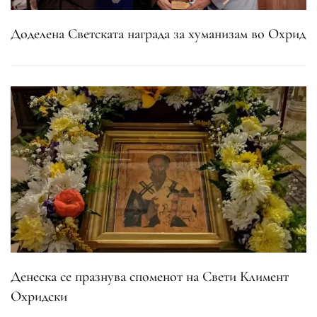
Доделена Светската награда за хуманизам во Охрид
Денеска се празнува споменот на Свети Климент
Охридски