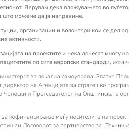
егионот.
Верувам дека
вложувањето во луѓето,
 што можеме да ја направиме.
туции, организации и волонтери кои се дел од
вие активности
.
зацијата на проектите
и нека донесат многу н
пацитетите по сите европски стандарди,
истак
инистерот за локална самоуправа, Златко Пери
т директор на Агенцијата за стратешко прогр
о Чонески и Претседателот на Општинската ор
 за кофинансирање меѓу носителите на проект
потпишан Договорот за партнерство за „Технич