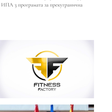
у ИПА 3 програмата за прекугранична