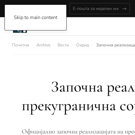
Thursday, August 6, 2026
Skip to main content
Почетна
Archive
Вести
Охрид
Започна реализаци
Започна реал
прекугранична со
Официјално започна реализацијата на прое