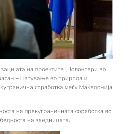
изацијата на проектите „Волонтери во
лбасан – Патување во природа и
екугранична соработка меѓу Македонија
носта на прекуграничната соработка во
збедноста на заедницата.