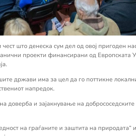
чест што денеска сум дел од овој пригоден наст
ранични проекти финансирани од Европската У
ја.
ашите држави
има за цел да го поттикне локал
н
ствениот напредок
.
на
доверба и зајакнување на добрососедските
бедност на граѓаните и заштита на природата“