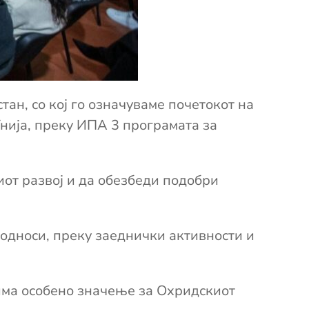
ан, со кој
го означуваме почетокот на
нија, преку ИПА 3 програмата за
иот
развој
и да обезбеди подобри
 односи
,
преку заеднички активности и
 има особено значење за Охридскиот