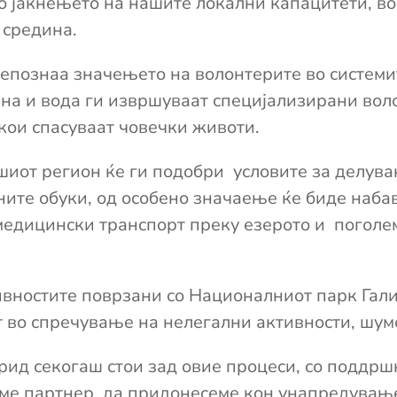
во јакнењето на нашите локални капацитети, в
 средина.
репознаа значењето на волонтерите во системи
на и вода ги извршуваат специјализирани воло
кои спасуваат човечки животи.
ашиот регион ќе ги подобри условите за делув
ни
те
обуки
, од особено значаење ќе биде наба
медицински транспорт преку езерото
и поголе
ивностите поврзани со
Националниот парк Гал
т во спречување на нелегални активности, шум
хрид
секогаш
стои зад овие процеси
,
со поддрш
ме партнер, да придонесеме кон унапредување