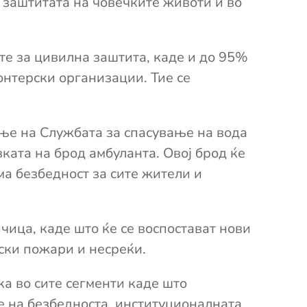
о заштитата на човечките животи
и во
те за цивилна заштита
,
каде и до 95%
нтерски организации. Тие се
ање на
Службата за спасување на вода
вката на
брод амбуланта. Овој брод ќе
ма безбедност
за сите жители и
ичица,
каде што ќе
се воспостават нови
ски пожари и несреќи.
ка
во сите сегменти каде
што
 на безбедноста, институционалната