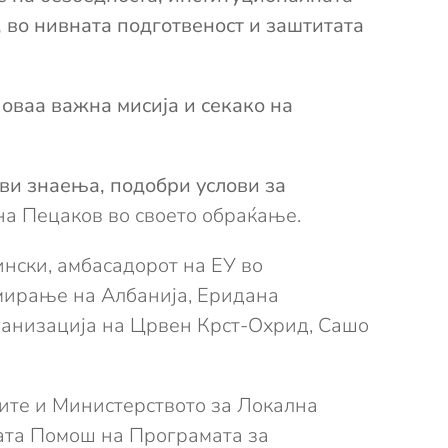
 во нивната подготвеност и заштитата
 оваа важна мисија
и секако на
ови знаења
, подобри услови за
на Пецаков во своето обраќање.
нски, амбасадорот на ЕУ во
амирање на Албанија, Еридана
ганизација на Црвен Крст-Охрид, Сашо
ите и Министерството за Локална
ката Помош на Програмата за