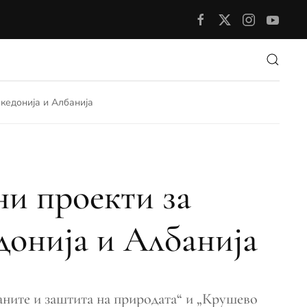
кедонија и Албанија
ни проекти за
донија и Албанија
ѓаните и заштита на природата“ и „Крушево