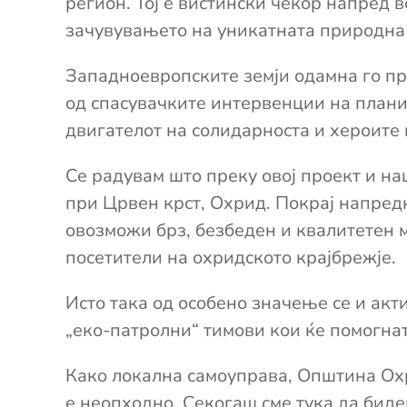
регион. Тој е вистински чекор напред 
зачувувањето на уникатната природна
Западноевропските
земји одамна го п
од спасувачките интервенции на плани
двигателот на солидарноста
и
хероите 
Се радувам што преку овој проект и н
при Црвен крст
,
Охрид
.
Покрај
напред
овозможи брз, безбеден и квалитетен 
посетители на
охридското крајбрежје
.
Исто така од особено значење се и акт
„еко-патролни“ тимови кои ќе помогна
Како локална самоуправа, Општина О
е
неопходно.
Секогаш сме тука
да биде