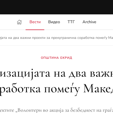
Вести
Видео
ТТГ
Archive
јата на два важни проекти за прекугранична соработка помеѓу Ма
ОПШТИНА ОХРИД
изацијата на два важ
работка помеѓу Маке
ктите „Волонтери во акција за безбедност на гра