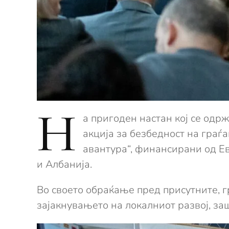
Н
а пригоден настан кој се одр
акција за безбедност на граѓ
авантура“, финансирани од Е
и Албанија.
Во своето обраќање пред присутните, 
зајакнувањето на локалниот развој, з