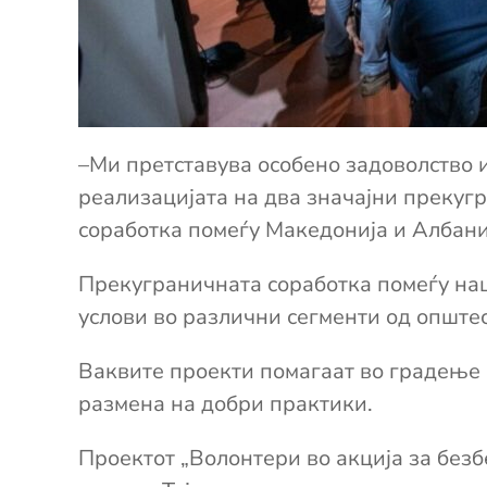
–
Ми претставува особено задоволство и 
реализацијата на два значајни прекуг
соработка
помеѓу
Македонија и Албани
Прекуграничната соработка
помеѓу н
услови во различни сегменти од опште
Ваквите проекти помагаат во
градење
размена на добри практики.
П
роектот „Волонтери во акција за без