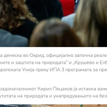
жа денеска во Охрид, официјално започна реал
аните и заштита на природата“ и „Крушево и Е
вропската Унија преку ИПА 3 програмата за пр
градоначалникот Кирил Пецаков ја истакна важ
аштитата на природата и унапредувањето на бе