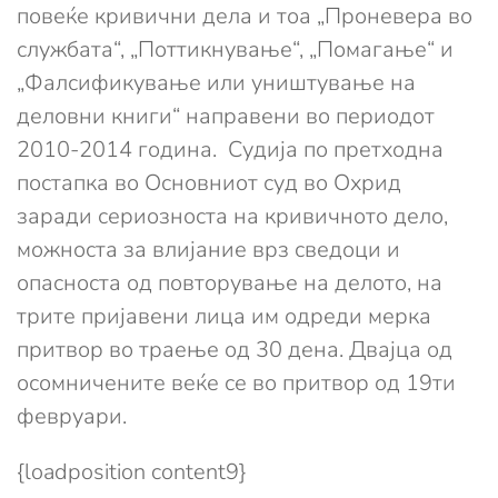
повеќе кривични дела и тоа „Проневера во
службата“, „Поттикнување“, „Помагање“ и
„Фалсификување или уништување на
деловни книги“ направени во периодот
2010-2014 година. Судија по претходна
постапка во Основниот суд во Охрид
заради сериозноста на кривичното дело,
можноста за влијание врз сведоци и
опасноста од повторување на делото, на
трите пријавени лица им одреди мерка
притвор во траење од 30 дена. Двајца од
осомничените веќе се во притвор од 19ти
февруари.
{loadposition content9}