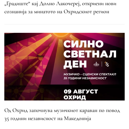
„Градиште“ кај Долно Лакочереј, откриени нови
сознанија за минатото на Охридскиот регион
Од Охрид започнува музичкиот караван по повод
35 години независност на Македонија