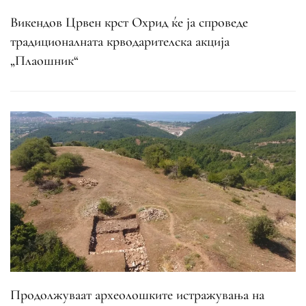
Викендов Црвен крст Охрид ќе ја спроведе
традиционалната крводарителска акција
„Плаошник“
Продолжуваат археолошките истражувања на