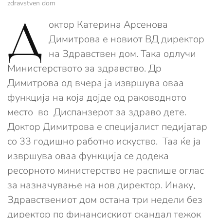
zdravstven dom
Д
октор Катерина Арсенова
Димитрова е новиот ВД директор
на Здравствен дом. Така одлучи
Министерството за здравство. Др
Димитрова од вчера ја извршува оваа
функција на која дојде од раководното
место во Диспанзерот за здраво дете.
Доктор Димитрова е специјалист педијатар
со 33 годишно работно искуство. Таа ќе ја
извршува оваа функција се додека
ресорното министерство не распише оглас
за назначување на нов директор. Инаку,
Здравствениот дом остана три недели без
директор по финансискиот скандал тежок