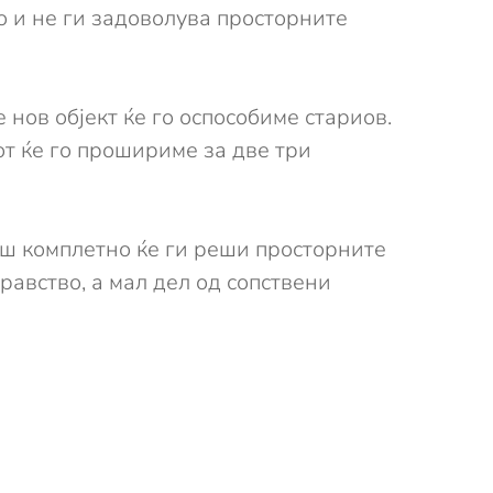
но и не ги задоволува просторните
 нов објект ќе го оспособиме стариов.
т ќе го прошириме за две три
ош комплетно ќе ги реши просторните
равство, а мал дел од сопствени