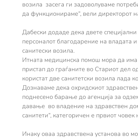
возила засега ги задоволуваме потреб
да функционираме“, вели директорот н
Дабески додаде дека двете специјални 
персоналот благодарение на владата и 
санитески возила.
Итната медицинска помош мора да има п
пристап до граѓаните во Стариот дел о
користат две санитетски возила лада кои
Дознаваме дека охридскиот здравствен
поднесено барање до агенција за одзем
давање во владение на здравствен дом.
санитети“, категоричен е првиот човек
Инаку оваа здравствена установа во м