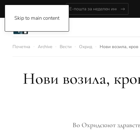
Friday, August 7, 2026
Skip to main content
Почетна
Archive
Вести
Охрид
Нови возила, кров 
Нови возила, кро
Во Охридскиот здравств