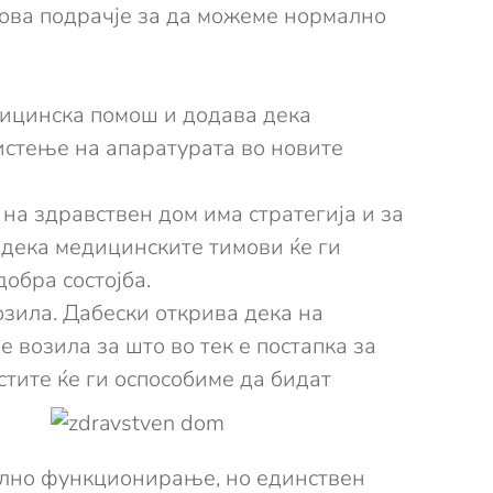
 ова подрачје за да можеме нормално
дицинска помош и додава дека
истење на апаратурата во новите
на здравствен дом има стратегија и за
 дека медицинските тимови ќе ги
добра состојба.
озила. Дабески открива дека на
 возила за што во тек е постапка за
тите ќе ги оспособиме да бидат
мално функционирање, но единствен