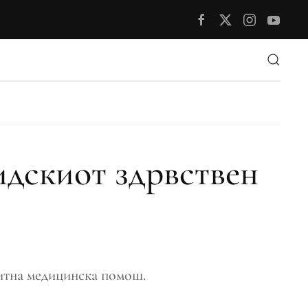
идскиот здрвствен
 итна медицинска помош.