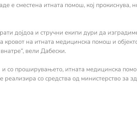
аде е сместена итната помош, кој прокиснува, 
рати дојдоа и стручни екипи дури да изградиме
 кровот на итната медицинска помош и објекто
внатре“, вели Дабески.
а и со проширувањето, итната медицинска пом
е реализира со средства од министерство за зд