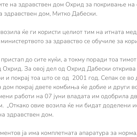
ите на здравствен дом Охрид за покривање на
а здравствен дом, Митко Дабески.
возила ќе ги користи целиот тим на итната ме
министертвото за здравство се обучиле за кор
ристап до сите куќи, а токму поради тоа тимот 
д Охрид. За овој дел од Охрид Дабески открива
 и покрај тоа што се од 2001 год. Сепак се во 
 дом покрај двете комбиња ќе добие и други в
ени работи на 07 јуни владата им одобрила две
 „Откако овие возила ќе ни бидат доделени ис
 на здравствен дом.
оментов ја има комплетната апаратура за нор