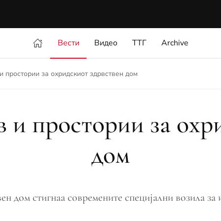
Вести
Видео
ТТГ
Archive
и простории за охридскиот здрвствен дом
в и простории за охр
дом
ен дом стигнаа современите специјални возила за