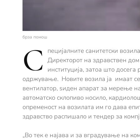
брза помош
С
пецијалните санитетски возила
Директорот на здравствен дом
институција, затоа што досега 
одржување. Новите возила ја имаат с
вентилатор, ѕиден апарат за мерење на
автоматско склопиво носило, кардиолош
опременост на возилата им го дава еп
здравство распишало и тендер за комп
„Во тек е најава и за вградување на ко