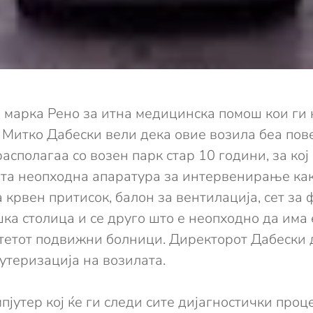
 марка Рено за итна медицинска помош кои ги 
 Митко Дабески вели дека овие возила беа пов
располагаа со возен парк стар 10 години, за ко
ета неопходна апаратура за интервенирање ка
 крвен притисок, балон за вентилација, сет за
ка столица и се друго што е неопходно да има
итетот подвижни болници. Директорот Дабески 
јутеризација на
возилата.
мпјутер кој ќе ги следи сите дијагностички проц