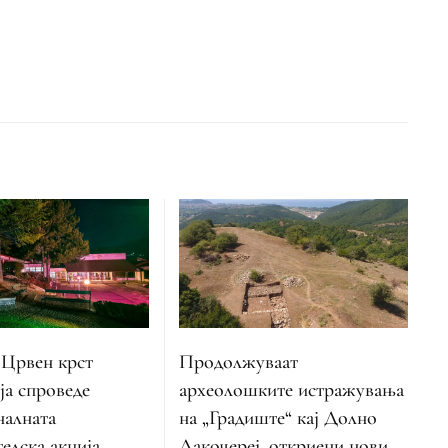
 Црвен крст
Продолжуваат
ја спроведе
археолошките истражувања
налната
на „Градиште“ кај Долно
елска акција
Лакочереј, откриени нови