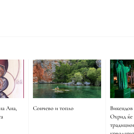
на Ана,
Сончево и топло
Викендов
та
Охрид ќе 
традицио
крводарит