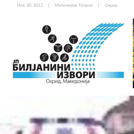
Ное 30, 2012
|
Маленкова Татјана
|
Охрид