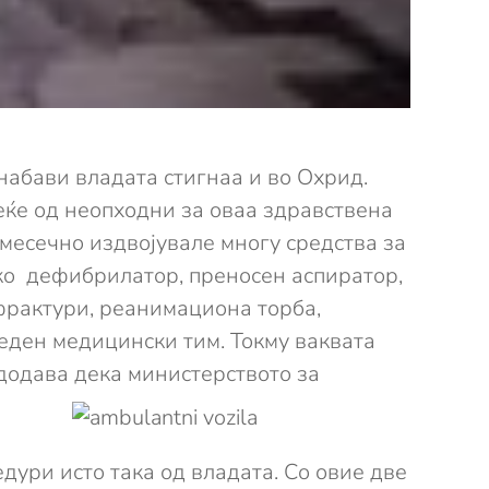
набави владата стигнаа и во Охрид.
еќе од неопходни за оваа здравствена
ј месечно издвојувале многу средства за
ко дефибрилатор, преносен аспиратор,
 фрактури, реанимациона торба,
 еден медицински тим. Токму ваквата
додава дека министерството за
едури исто така од владата. Со овие две