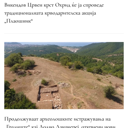
Викендов Црвен крст Охрид ќе ја спроведе
традиционалната крводарителска акција
„Плаошник“
Продолжуваат археолошките истражувања на
„Градиште“ кај Долно Лакочереј, откриени нови