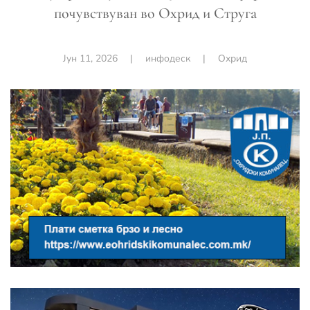
почувствуван во Охрид и Струга
Јун 11, 2026
|
инфодеск
|
Охрид