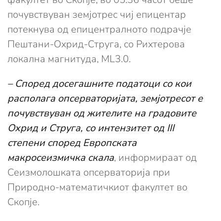
почувствуван земјотрес чиј епицентар
потекнува од епицентралното подрачје
Пештани-Охрид-Струга, со Рихтерова
локална магнитуда, ML3.0.
– Според досегашните податоци со кои
располага опсерваторијата, земјотресот е
почувствуван од жителите на градовите
Охрид и Струга, со интензитет од III
степени според Европската
макросеизмичка скала
, информираат од
Сеизмолошката опсерваторија при
Природно-математичкиот факултет во
Скопје.