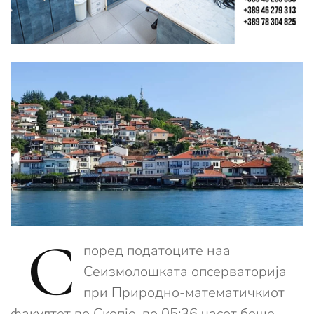
С
поред податоците наа
Сеизмолошката опсерваторија
при Природно-математичкиот
факултет во Скопје, во 05:36 часот беше