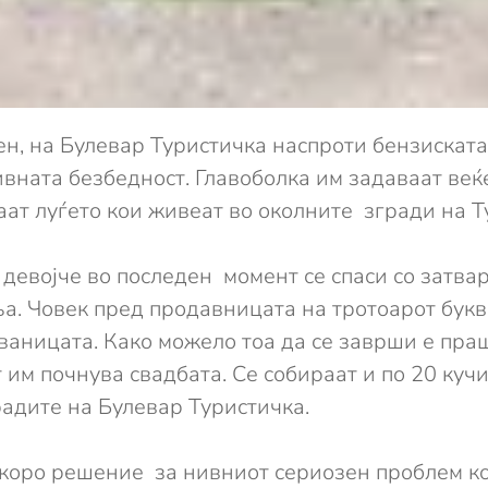
ен, на Булевар Туристичка наспроти бензискат
ивната безбедност. Главоболка им задаваат веќ
аат луѓето кои живеат во околните згради на Т
 девојче во последен момент се спаси со затва
а. Човек пред продавницата на тротоарот буква
ованицата. Како можело тоа да се заврши е пра
т им почнува свадбата. Се собираат и по 20 куч
градите на Булевар Туристичка.
скоро решение за нивниот сериозен проблем к