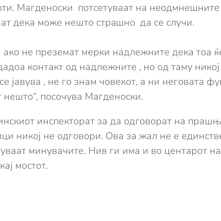
ти. Магденоски потсетуваат на неодмнешните
ат дека може нешто стрaшно да се случи.
а ако не преземат мерки надлежните дека тоа ќ
дадоа контакт од надлежните , но од таму никој
 се јавува , не го знам човекот, а ни неговата 
т нешто“, посочува Магденоски.
инскиот инспекторат за да одговорат на прашње
ици никој не одговори. Ова за жал не е единств
уваат минувачите. Нив ги има и во центарот на
кај мостот.