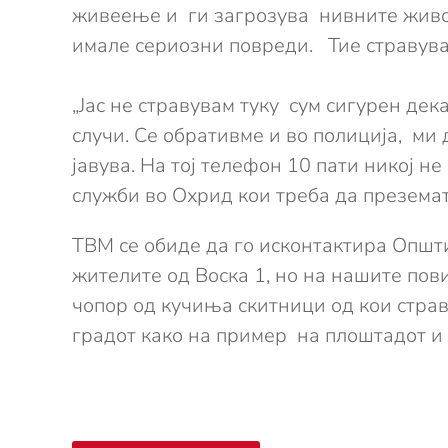
живеење и ги загрозува нивните живо
имале сериозни повреди. Тие стравува
„Јас не стравувам туку сум сигурен дек
случи. Се обративме и во полиција, ми 
јавува. На тој телефон 10 пати никој не
служби во Охрид кои треба да презема
ТВМ се обиде да го исконтактира Општ
жителите од Воска 1, но на нашите пов
чопор од кучиња скитници од кои страв
градот како на пример на плоштадот и 