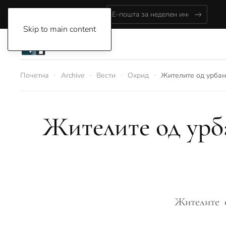
Friday, August 7, 2026
Skip to main content
Почетна
Archive
Вести
Охрид
Жителите од урбан
Жителите од урба
Жителите о