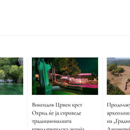
Викендов Црвен крст
Продолжу
Охрид ќе ја спроведе
археолош
традиционалната
на „Гради
крводарителска акција
Лакочереј