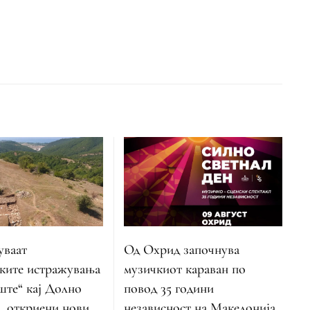
Од Охрид започнува
ваат
музичкиот караван по
ките истражувања
повод 35 години
ште“ кај Долно
независност на Македонија
, откриени нови