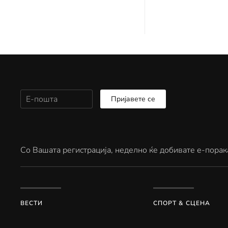
Пријавете се
Со Вашата регистрација, неделно ќе добивате е-порак
ВЕСТИ
СПОРТ & СЦЕНА