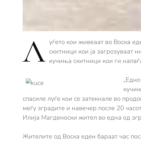
Л
уѓето кои живеаат во Воска ед
скитници кои ја загрозуваат н
кучиња скитници кои ги напаѓ
„Едно
кучињ
спасиле луѓе кои се затекнале во прод
меѓу зградите и навечер после 20 часо
Илија Магденоски жител во една од з
Жителите од Воска еден бараат час по