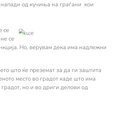
 напади од кучиња на граѓани кои
е се
 не се
функција. Но, верувам дека има надлежни
то што ќе преземат за да ги заштита
еното место во градот каде што има
 градот, но и во дриги делови од