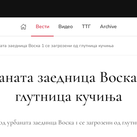
Вести
Видео
ТТГ
Archive
ата заедница Воска 1 се загрозени од глутница кучиња
ната заедница Воска 
глутница кучиња
д урбаната заедница Воска 1 се загрозени од глутн