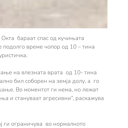
а Окта бараат спас од кучињата
е подолго време чопор од 10 – тина
уристичка.
рање на влезната врата од 10- тина
лно бил соборен на земја долу, а го
шање. Во моментот ги нема, но лежат
иња и стануваат агресивни“, раскажува
ој ги ограничува во нормалното