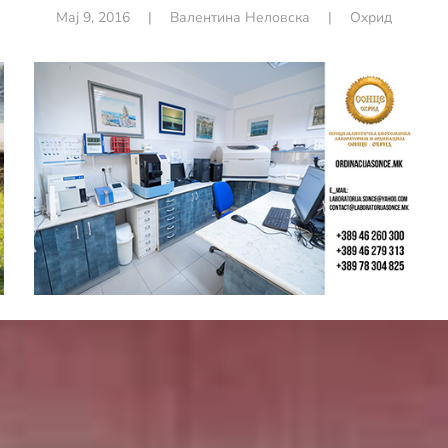
Мај 9, 2016
|
Валентина Неловска
|
Охрид