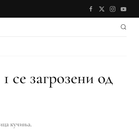
1 се загрозени од
ица кучиња.