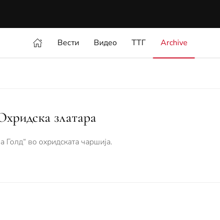
Вести
Видео
ТТГ
Archive
Охридска златара
а Голд“ во охридската чаршија.