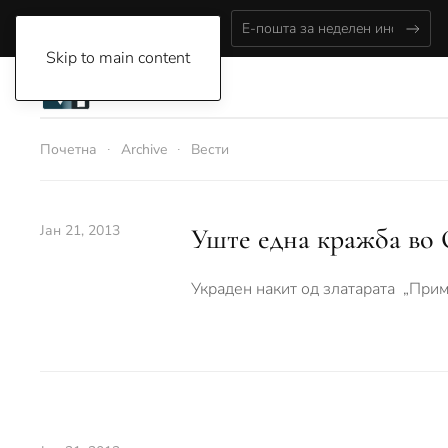
Thursday, August 6, 2026
Skip to main content
Почетна
Archive
Вести
Јан 21, 2013
Уште една кражба во 
Украден накит од златарата „Прим