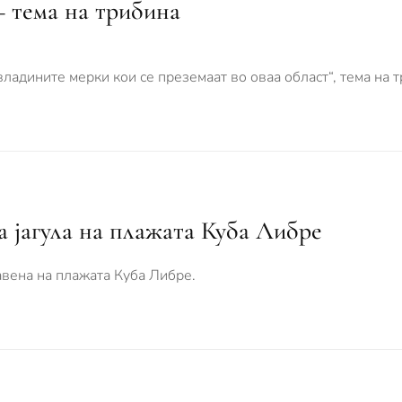
– тема на трибина
владините мерки кои се преземаат во оваа област“, тема на 
 јагула на плажата Куба Либре
авена на плажата Куба Либре.