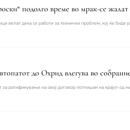
оски“ подолго време во мрак-се жалат
ци велат дека се работи за технички проблем, кој ќе биде 
втопатот до Охрид влегува во собрани
т за ратификување на овој договор потпишан на крајот од м