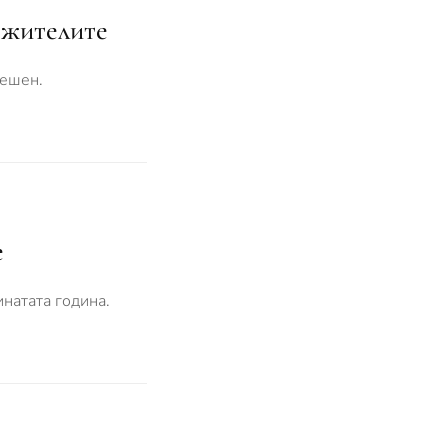
 жителите
решен.
е
инатата година.