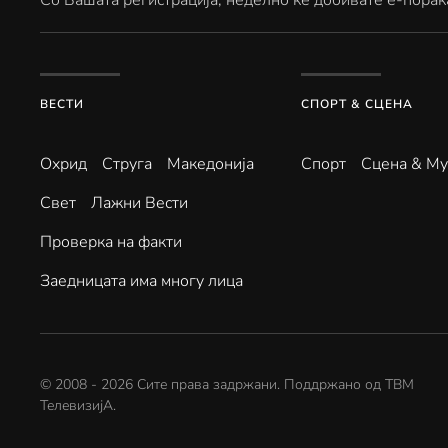
Со Вашата регистрација, неделно ќе добивате е-порак
ВЕСТИ
СПОРТ & СЦЕНА
Охрид
Струга
Македонија
Спорт
Сцена & Му
Свет
Лажни Вести
Проверка на факти
Заедницата има многу лица
© 2008 -
2026
Сите права задржани. Поддржано од
ТВМ
ТелевизијА
.