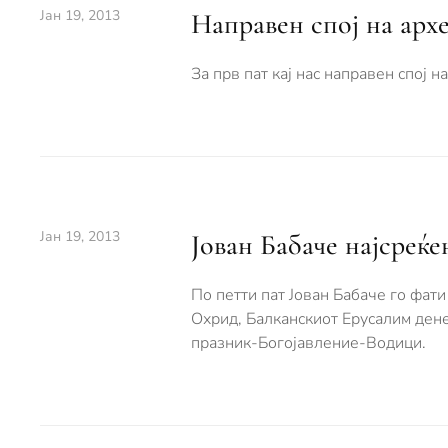
Јан 19, 2013
Направен спој на архе
За прв пат кај нас направен спој н
Јан 19, 2013
Јован Бабаче најсреќе
По петти пат Јован Бабаче го фати
Охрид, Балканскиот Ерусалим дене
празник-Богојавление-Водици.