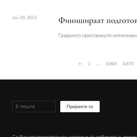
Јан 18, 2013
Финишираат подготов
Градското пристаниште интензивно
1
…
4.869
4.870
Пријавете се