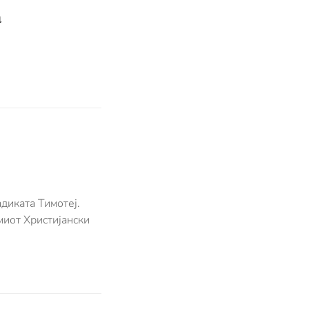
а
адиката Тимотеј.
миот Христијански