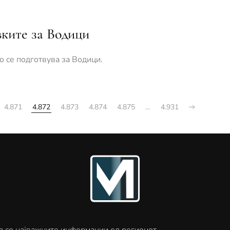
ките за Водици
 се подготвува за Водици.
4.871
4.872
4.873
4.874
4.875
…
4.931