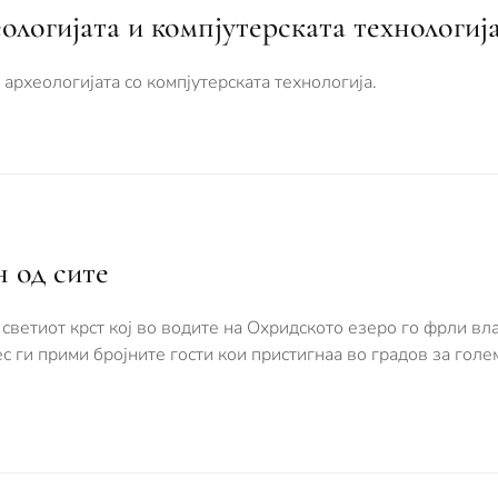
ологијата и компјутерската технологиј
а археологијата со компјутерската технологија.
н од сите
 светиот крст кој во водите на Охридското езеро го фрли вл
с ги прими бројните гости кои пристигнаа во градов за голе