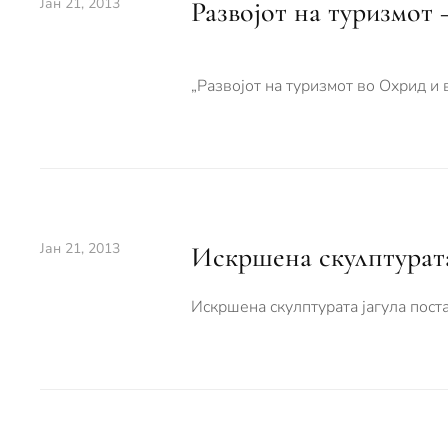
Јан 21, 2013
Развојот на туризмот 
„Развојот на туризмот во Охрид и 
Јан 21, 2013
Искршена скулптурата
Искршена скулптурата јагула пост