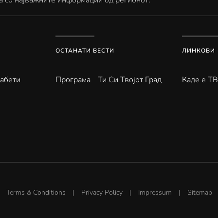
а со најважните информации од регионот.
ОСТАНАТИ ВЕСТИ
ЛИНКОВИ
абети
Програма
Ти Си Твојот Град
Каде е Т
Terms & Conditions
|
Privacy Policy
|
Impressum
|
Sitemap