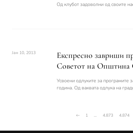
Од клубот задоволни од своите на
Јан 10, 2013
Експресно завриши пр
Советот на Општина
Усвоени одлуките за програмите за
година. Од ваквата одлука на град
1
…
4.873
4.874