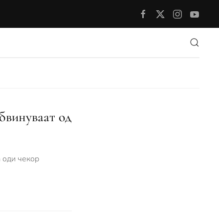
обвинуваат од
а оди чекор