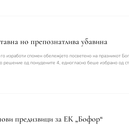
ставна но препознатлива убавина
го изработи спомен обележјето посветено на празникот Бог
о решение од понудените 4, едногласно беше избрано од ст
 нови предизвици за ЕК „Бофор“