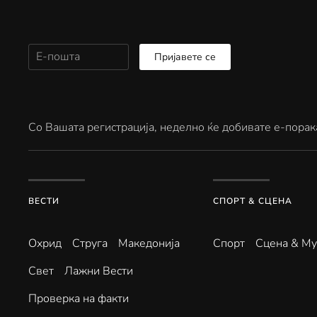
Пријавете се
Со Вашата регистрација, неделно ќе добивате е-порак
ВЕСТИ
СПОРТ & СЦЕНА
Охрид
Струга
Македонија
Спорт
Сцена & Му
Свет
Лажни Вести
Проверка на факти