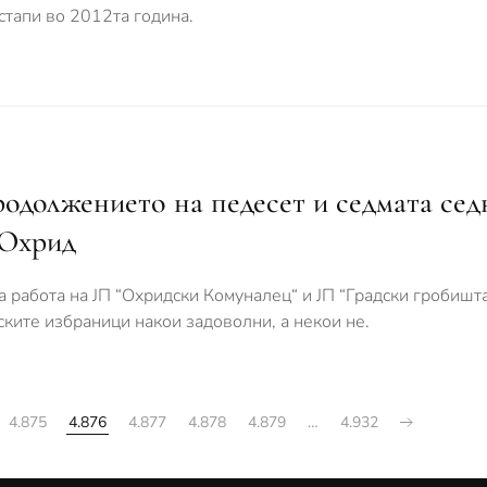
стапи во 2012та година.
одолжението на педесет и седмата сед
 Охрид
 работа на ЈП “Охридски Комуналец“ и ЈП “Градски гробишта 
ските избраници накои задоволни, а некои не.
4.875
4.876
4.877
4.878
4.879
…
4.932