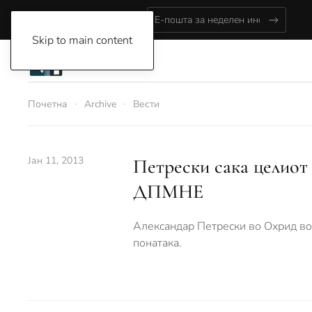
Friday, August 7, 2026
Skip to main content
Почетна
Archive
Вести
Јан 11, 2013
Петрески сака целиот 
ДПМНЕ
Александар Петрески во Охрид вов
понатака.