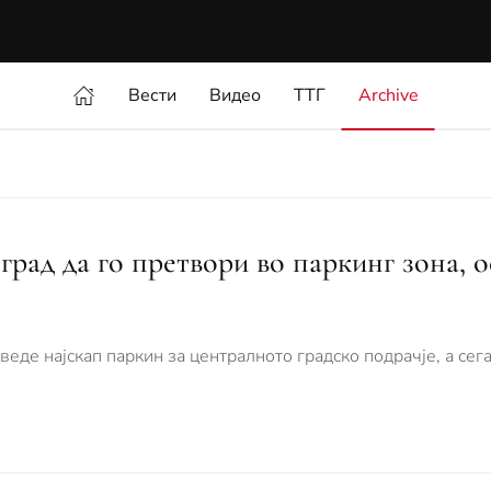
Вести
Видео
ТТГ
Archive
град да го претвори во паркинг зона, 
еде најскап паркин за централното градско подрачје, а сег