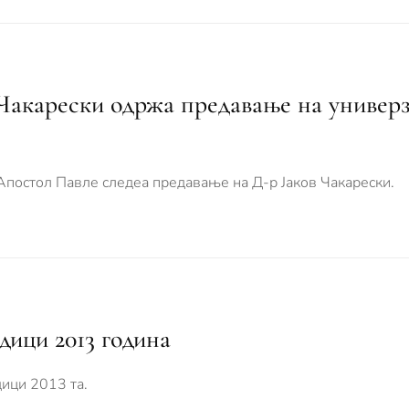
Чакарески одржа предавање на универз
Апостол Павле следеа предавање на Д-р Јаков Чакарески.
дици 2013 година
ици 2013 та.