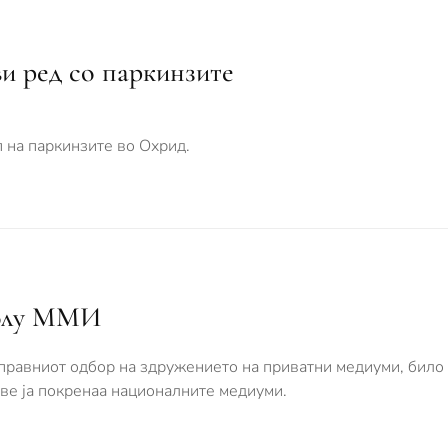
ви ред со паркинзите
 на паркинзите во Охрид.
колу ММИ
правниот одбор на здружението на приватни медиуми, било 
ве ја покренаа националните медиуми.