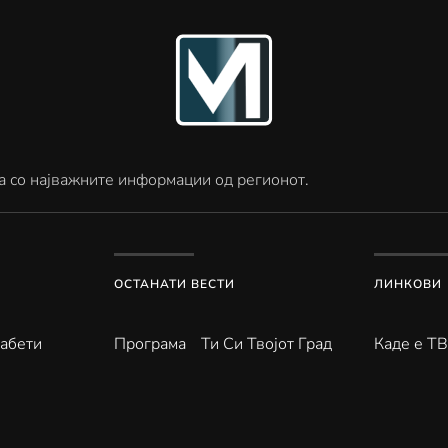
а со најважните информации од регионот.
ОСТАНАТИ ВЕСТИ
ЛИНКОВИ
абети
Програма
Ти Си Твојот Град
Каде е Т