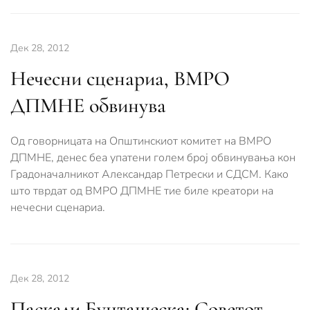
Дек 28, 2012
Нечесни сценариа, ВМРО
ДПМНЕ обвинува
Од говорницата на Општинскиот комитет на ВМРО
ДПМНЕ, денес беа упатени голем број обвинувања кон
Градоначалникот Александар Петрески и СДСМ. Како
што тврдат од ВМРО ДПМНЕ тие биле креатори на
нечесни сценариа.
Дек 28, 2012
Паскали Бунташеска: Советот