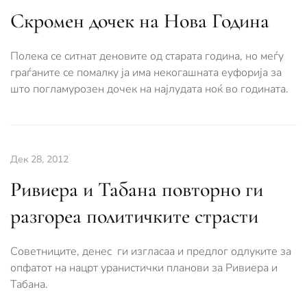
Скромен дочек на Нова Година
Полека се ситнат деновите од старата година, но меѓу
граѓаните се помалку ја има некогашната еуфорија за
што погламурозен дочек на најлудата ноќ во годината.
Дек 28, 2012
Ривиера и Табана повторно ги
разгореа политичките страсти
Советниците, денес ги изгласаа и предлог одлуките за
опфатот на нацрт уранистички планови за Ривиера и
Табана.