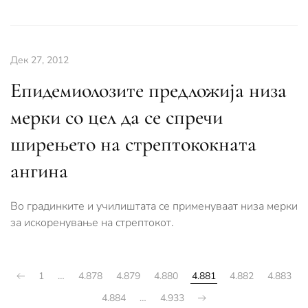
Дек 27, 2012
Епидемиолозите предложија низа
мерки со цел да се спречи
ширењето на стрептококната
ангина
Во градинките и училиштата се применуваат низа мерки
за искоренување на стрептокот.
1
…
4.878
4.879
4.880
4.881
4.882
4.883
4.884
…
4.933