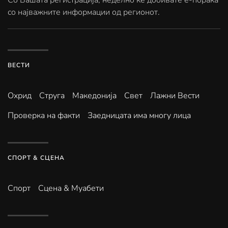
Со Вашата регистрација, неделно ќе добивате е-порака
со најважните информации од регионот.
ВЕСТИ
Охрид
Струга
Македонија
Свет
Лажни Вести
Проверка на факти
Заедницата има многу лица
СПОРТ & СЦЕНА
Спорт
Сцена & Муабети