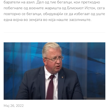
баратели на азил. Дел од тие бегалци, кои претходно
побегнале од воените жаришта од Блискиот Исток, сега
повторно се бегалци, обидувајќи се да избегаат од уште
една војна во земјата во која нашле засолниште.
Мај 26, 2022