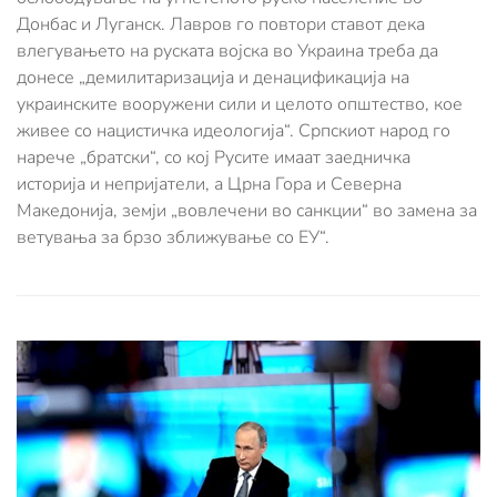
Донбас и Луганск. Лавров го повтори ставот дека
влегувањето на руската војска во Украина треба да
донесе „демилитаризација и денацификација на
украинските вооружени сили и целото општество, кое
живее со нацистичка идеологија“. Српскиот народ го
нарече „братски“, со кој Русите имаат заедничка
историја и непријатели, а Црна Гора и Северна
Македонија, земји „вовлечени во санкции“ во замена за
ветувања за брзо зближување со ЕУ“.