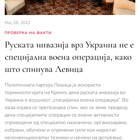
Мај 28, 2022
ПРОВЕРКА НА ФАКТИ
Руската инвазија врз Украина не е
специјална воена операција, како
што спинува Левица
Политичката партија Левица ја искористи
терминологијата на Кремљ дека руската инвазија во
Украина е всушност „специјална воена операција“. Во
оваа изјава се препознава спин, ако се земе предвид
дека специјалните операции се воени активности
спроведени од специјално назначени, организирани,
избрани, обучени и опремени сили кои користат
неконвенционални техники и начини на делување.