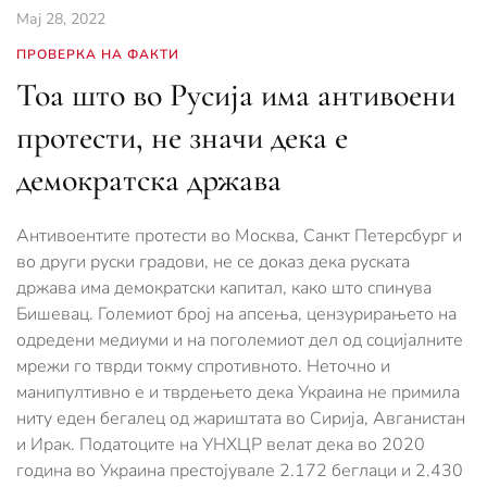
Мај 28, 2022
ПРОВЕРКА НА ФАКТИ
Тоа што во Русија има антивоени
протести, не значи дека е
демократска држава
Антивоентите протести во Москва, Санкт Петерсбург и
во други руски градови, не се доказ дека руската
држава има демократски капитал, како што спинува
Бишевац. Големиот број на апсења, цензурирањето на
одредени медиуми и на поголемиот дел од социјалните
мрежи го тврди токму спротивното. Неточно и
манипултивно е и тврдењето дека Украина не примила
ниту еден бегалец од жариштата во Сирија, Авганистан
и Ирак. Податоците на УНХЦР велат дека во 2020
година во Украина престојувале 2.172 беглаци и 2.430