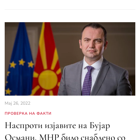
Мај 26, 2022
ПРОВЕРКА НА ФАКТИ
Наспроти изјавите на Бујар
Османи, МНР било снабдено со