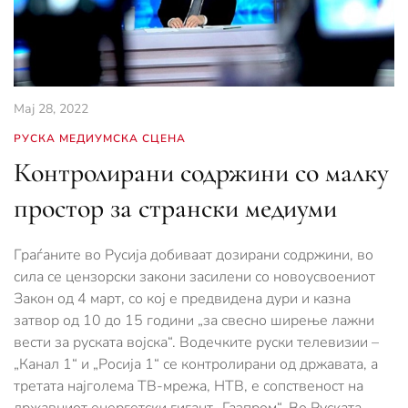
Мај 28, 2022
РУСКА МЕДИУМСКА СЦЕНА
Контролирани содржини со малку
простор за странски медиуми
Граѓаните во Русија добиваат дозирани содржини, во
сила се цензорски закони засилени со новоусвоениот
Закон од 4 март, со кој е предвидена дури и казна
затвор од 10 до 15 години „за свесно ширење лажни
вести за руската војска“. Водечките руски телевизии –
„Канал 1“ и „Росија 1“ се контролирани од државата, а
третата најголема ТВ-мрежа, НТВ, е сопственост на