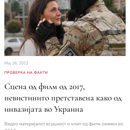
Мај 26, 2022
ПРОВЕРКА НА ФАКТИ
Сцена од филм од 2017,
невистинито претставена како од
инвазијата во Украина
Видео материјалот всушност е клип од филм снимен во