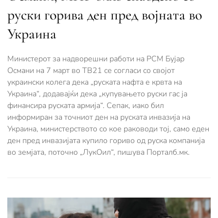
руски горива ден пред војната во
Украина
Министерот за надворешни работи на РСМ Бујар
Османи на 7 март во ТВ21 се согласи со својот
украински колега дека „руската нафта е крвта на
Украина“, додавајќи дека „купувањето руски гас ја
финансира руската армија“. Сепак, иако бил
информиран за точниот ден на руската инвазија на
Украина, министерството со кое раководи тој, само еден
ден пред инвазијата купило гориво од руска компанија
во земјата, поточно „ЛукОил“, пишува Порталб.мк.