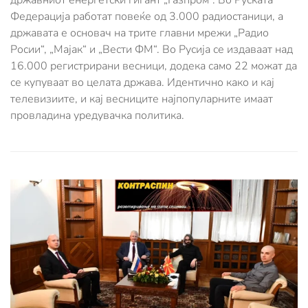
државниот енергетски гигант „Газпром“. Во Руската
Федерација работат повеќе од 3.000 радиостаници, а
државата е основач на трите главни мрежи „Радио
Росии“, „Мајак“ и „Вести ФМ“. Во Русија се издаваат над
16.000 регистрирани весници, додека само 22 можат да
се купуваат во целата држава. Идентично како и кај
телевизиите, и кај весниците најпопуларните имаат
провладина уредувачка политика.