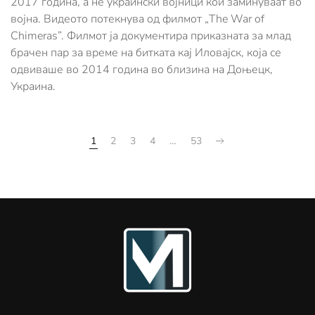
2017 година, а не украински војници кои заминуваат во
војна. Видеото потекнува од филмот „The War of
Chimeras”. Филмот ја документира приказната за млад
брачен пар за време на битката кај Иловајск, која се
одвиваше во 2014 година во близина на Доњецк,
Украина.
1
2
3
4
…
53