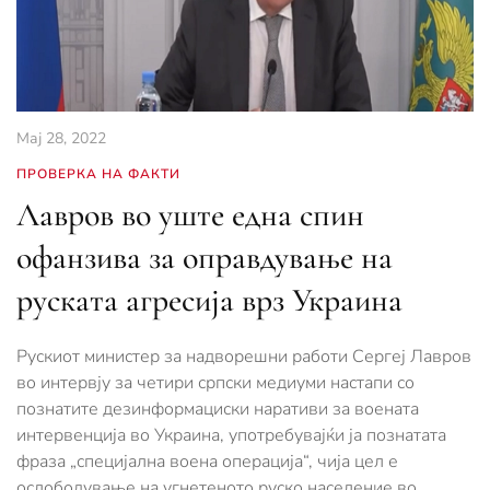
Мај 28, 2022
ПРОВЕРКА НА ФАКТИ
Лавров во уште една спин
офанзива за оправдување на
руската агресија врз Украина
Рускиот министер за надворешни работи Сергеј Лавров
во интервју за четири српски медиуми настапи со
познатите дезинформациски наративи за воената
интервенција во Украина, употребувајќи ја познатата
фраза „специјална воена операција“, чија цел е
ослободување на угнетеното руско население во