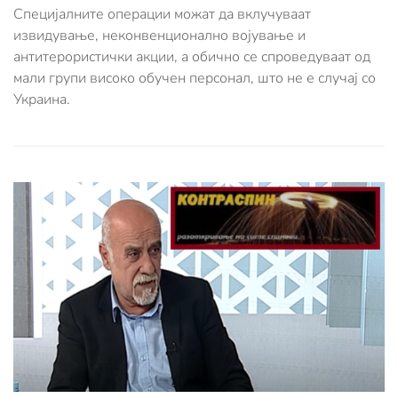
Специјалните операции можат да вклучуваат
извидување, неконвенционално војување и
антитерористички акции, а обично се спроведуваат од
мали групи високо обучен персонал, што не е случај со
Украина.