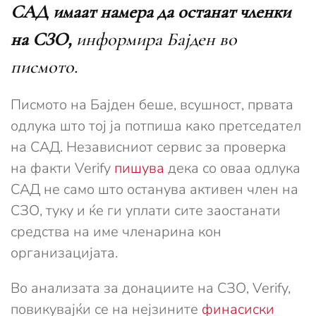
САД имаат намера да останат членки
на СЗО,
информира Бајден во
писмото.
Писмото на Бајден беше, всушност, првата
одлука што тој ја потпиша како претседател
на САД. Независниот сервис за проверка
на факти Verify
пишува
дека со оваа одлука
САД не само што останува активен член на
СЗО, туку и ќе ги уплати сите заостанати
средства на име членарина кон
организацијата.
Во анализата за донациите на СЗО, Verify,
повикувајќи се на нејзините
финасиски