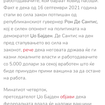
работодавачите, кои бараат ковид пасоши.
Факт е дека од 16 септември 2021 година
стапи во сила закон потпишан од
републиканскиот гувернер
Рон Де Сантис
,
кој е силен опонент на политиката на
демократот
Џо Бајден
. Де Сантис на ден
пред стапувањето во сила на
законот,
рече
дека неговата држава ќе ги
казни локалните власти и работодавачите
со 5.000 долари за секој вработен што ќе
биде принуден прими вакцина за да остане
на работа.
Минатиот четврток,
претседателот Џо Бајден
објави
дека
федералната влада ќе наложи вакцини