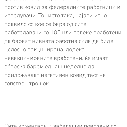
против ковид за федералните работници и
изведувачи. Тој, исто така, најави итно
правило со кое се бара од сите
работодавачи со 100 или повеќе вработени
да бараат нивната работна сила да биде
целосно вакцинирана, додека
невакцинираните вработени, ќе имаат
обврска барем еднаш неделно да
приложуваат негативен ковид тест на
сопствен трошок.
Сите коментари и забелешки поврзани со