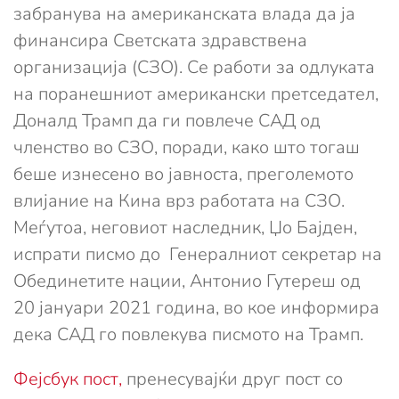
забранува на американската влада да ја
финансира Светската здравствена
организација (СЗО). Се работи за одлуката
на поранешниот американски претседател,
Доналд Трамп да ги повлече САД од
членство во СЗО, поради, како што тогаш
беше изнесено во јавноста, преголемото
влијание на Кина врз работата на СЗО.
Меѓутоа, неговиот наследник, Џо Бајден,
испрати писмо до Генералниот секретар на
Обединетите нации, Антонио Гутереш од
20 јануари 2021 година, во кое информира
дека САД го повлекува писмото на Трамп.
Фејсбук
пост,
пренесувајќи друг пост со