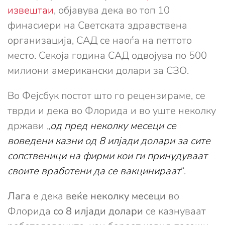
извештаи
, објавува дека во топ 10
финасиери на Светската здравствена
организација, САД се наоѓа на петтото
место. Секоја година САД одвојува по 500
милиони американски долари за СЗО.
Во Фејсбук постот што го рецензираме, се
тврди и дека во Флорида и во уште неколку
држави „
од пред неколку месеци се
воведени казни од 8 илјади долари за сите
сопственици на фирми кои ги принудуваат
своите вработени да се вакцинираат
“.
Лага
е дека
веќе неколку месеци
во
Флорида
со 8 илјади долари
се казнуваат