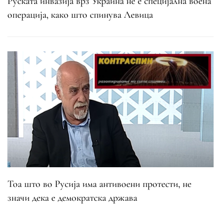
Руската инвазија врз Украина не е специјална воена
операција, како што спинува Левица
Тоа што во Русија има антивоени протести, не
значи дека е демократска држава