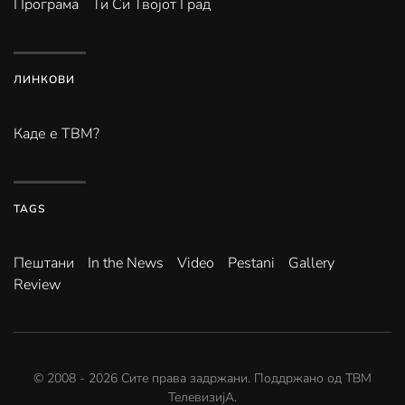
Програма
Ти Си Твојот Град
ЛИНКОВИ
Каде е ТВМ?
TAGS
Пештани
In the News
Video
Pestani
Gallery
Review
© 2008 -
2026
Сите права задржани. Поддржано од
ТВМ
ТелевизијА
.