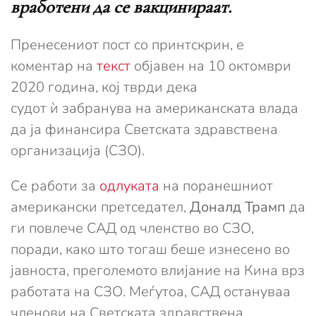
вработени да се вакцинираат.
Пренесениот пост со принтскрин, е
коментар на
текст
објавен на 10 октомври
2020 година, кој тврди дека
судот ѝ забранува на американската влада
да ја финансира Светската здравствена
организација (СЗО).
Се работи за
одлуката
на поранешниот
американски претседател,
Доналд Трамп
да
ги повлече САД од членство во СЗО,
поради, како што тогаш беше изнесено во
јавноста, преголемото влијание на Кина врз
работата на СЗО. Меѓутоа, САД остануваа
членови на Светската здравствена