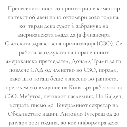
Пренесениот пост со принтскрин е коментар
на текст објавен на 10 октомври 2020 година,
кој тврди дека судот ѝ забранува на
американската влада да ја финансира
Светската здравствена организација (СЗО). Се
работи за одлуката на поранешниот
американски претседател, Доналд Трамп да ги
повлече САД од членство во СЗО, поради,
како што тогаш беше изнесено во јавноста,
преголемото влијание на Кина врз работата на
СЗО. Меѓутоа, неговиот наследник, Џо Бајден,
испрати писмо до Генералниот секретар на
Обединетите нации, Антонио Гутереш од 20
јануари 2021 година, во кое информира дека