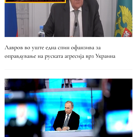
Лавров во уште една спин офанзива за
оправдување на руската агресија врз Украина