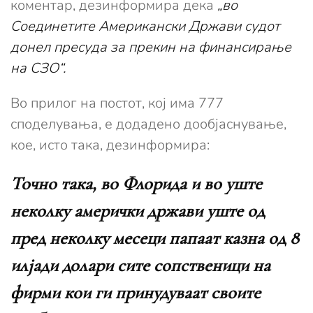
коментар, дезинформира дека
„во
Соединетите Американски Држави судот
донел пресуда за прекин на финансирање
на СЗО“.
Во прилог на постот, кој има 777
споделувања, е додадено дообјаснување,
кое, исто така, дезинформира:
Точно така, во Флорида и во уште
неколку амерички држави уште од
пред неколку месеци папаат казна од 8
илјади долари сите сопственици на
фирми кои ги принудуваат своите