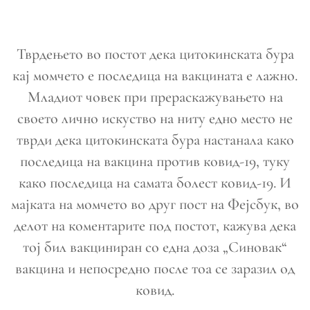
Тврдењето во постот дека цитокинската бура
кај момчето е последица на вакцината е лажно.
Младиот човек при прераскажувањето на
своето лично искуство на ниту едно место не
тврди дека цитокинската бура настанала како
последица на вакцина против ковид-19, туку
како последица на самата болест ковид-19. И
мајката на момчето во друг пост на Фејсбук, во
делот на коментарите под постот, кажува дека
тој бил вакциниран со една доза „Синовак“
вакцина и непосредно после тоа се заразил од
ковид.