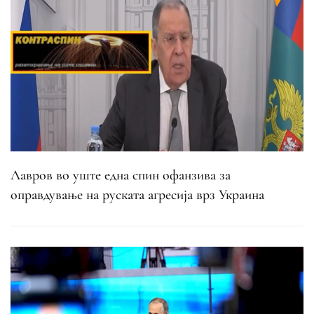
Лавров во уште една спин офанзива за
оправдување на руската агресија врз Украина