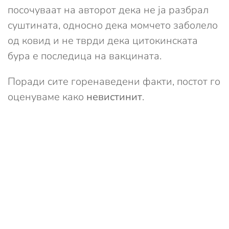
посочуваат на авторот дека не ја разбрал
суштината, односно дека момчето заболело
од ковид и не тврди дека цитокинската
бура е последица на вакцината.
Поради сите горенаведени факти, постот го
оценуваме како
невистинит
.