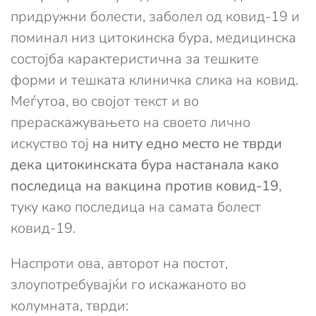
придружни болести, заболел од ковид-19 и
поминал низ цитокинска бура, медицинска
состојба карактеристична за тешките
форми и тешката клиничка слика на ковид.
Меѓутоа, во својот текст и во
прераскажувањето на своето лично
искуство тој
на ниту едно место не тврди
дека цитокинската бура настанала како
последица на вакцина против ковид-19
,
туку како последица на самата болест
ковид-19.
Наспроти ова, авторот на постот,
злоупотребувајќи го искажаното во
колумната, тврди: