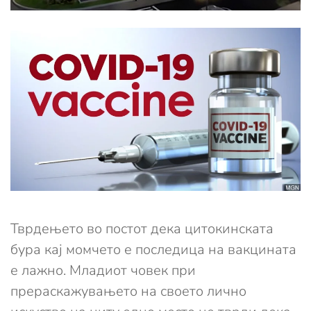
Тврдењето во постот дека цитокинската
бура кај момчето е последица на вакцината
е лажно. Младиот човек при
прераскажувањето на своето лично