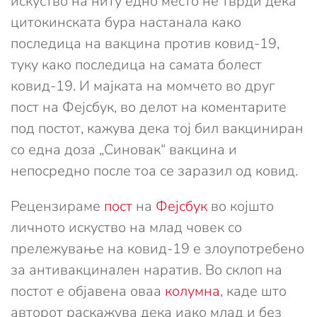
искуство на ниту едно место не тврди дека
цитокинската бура настанала како
последица на вакцина против ковид-19,
туку како последица на самата болест
ковид-19. И мајката на момчето во друг
пост на Фејсбук, во делот на коментарите
под постот, кажува дека тој бил вакциниран
со една доза „Синовак“ вакцина и
непосредно после тоа се заразил од ковид.
Рецензираме
пост
на
Фејсбук
во којшто
личното искуство на млад човек со
прележување на ковид-19 е злоупотребено
за антивакцинален наратив. Во склоп на
постот е објавена оваа
колумна
, каде што
авторот раскажува дека иако млад и без