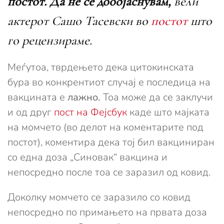
постот. Да не се дообјаснувам,
вели
актерот Сашо Тасевски во
постот
што
го рецензираме.
Меѓутоа, тврдењето дека цитокинската
бура во конкрентиот случај е последица на
вакцината е
лажно.
Тоа може да се заклучи
и од друг
пост на Фејсбук
каде што мајката
на момчето (во делот на коментарите под
постот), коментира дека тој бил вакциниран
со една доза „Синовак“ вакцина и
непосредно после тоа се заразил од ковид.
Доколку момчето се заразило со ковид
непосредно по примањето на првата доза