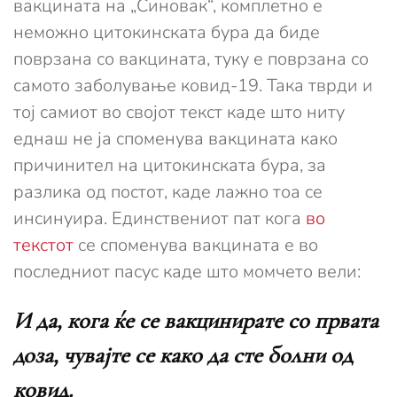
вакцината на „Синовак“, комплетно е
неможно цитокинската бура да биде
поврзана со вакцината, туку е поврзана со
самото заболување ковид-19. Така тврди и
тој самиот во својот текст каде што ниту
еднаш не ја споменува вакцината како
причинител на цитокинската бура, за
разлика од постот, каде лажно тоа се
инсинуира. Единствениот пат кога
во
текстот
се споменува вакцината е во
последниот пасус каде што момчето вели:
И да, кога ќе се вакцинирате со првата
доза, чувајте се како да сте болни од
ковид.