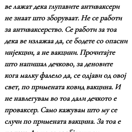
ве лажат дека глупавите антиваксери
не знаат што зборуваат. Не се работи
за антиваксерство. Се работи за тоа
дека ве излажаа да, се бодете со опасни
инјекции, а не вакцини. Прочитајте
што напишал дечково, за деновите
кога малку фалело да, се одјави од овој
свет, по примената ковид вакцина. И
не навлегувам во тоа дали дечкото е
проваксер. Само кажувам што му се
случи по примената вакцина. За тоа е