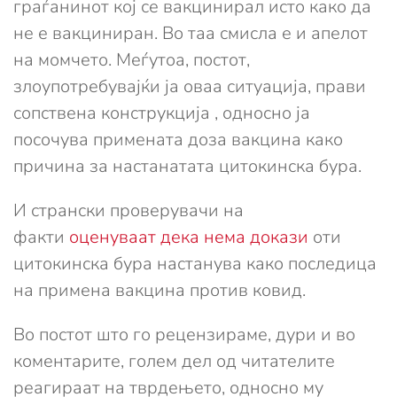
граѓанинот кој се вакцинирал исто како да
не е вакциниран. Во таа смисла е и апелот
на момчето. Меѓутоа, постот,
злоупотребувајќи ја оваа ситуација, прави
сопствена конструкција , односно ја
посочува примената доза вакцина како
причина за настанатата цитокинска бура.
И странски проверувачи на
факти
оценуваат дека нема докази
оти
цитокинска бура настанува како последица
на примена вакцина против ковид.
Во постот што го рецензираме, дури и во
коментарите, голем дел од читателите
реагираат на тврдењето, односно му