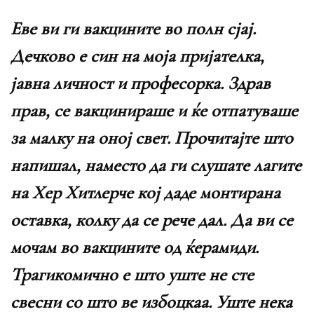
Еве ви ги вакцините во полн сјај.
Дечково е син на моја пријателка,
јавна личност и професорка. Здрав
прав, се вакцинираше и ќе отпатуваше
за малку на оној свет. Прочитајте што
напишал, наместо да ги слушате лагите
на Хер Хитлерче кој даде монтирана
оставка, колку да се рече дал. Да ви се
мочам во вакцините од ќерамиди.
Трагикомично е што уште не сте
свесни со што ве избоцкаа. Уште нека