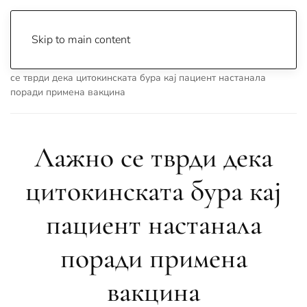
Skip to main content
Почетна
Archive
Вести
Проверка на факти
Лажно
се тврди дека цитокинската бура кај пациент настанала
поради примена вакцина
Лажно се тврди дека
цитокинската бура кај
пациент настанала
поради примена
вакцина