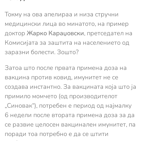
Токму на ова апелираа и низа стручни
медицински лица во минатото, на пример
доктор
Жарко Караџовски
, претседател на
Комисијата за заштита на населението од
заразни болести. Зошто?
Затоа што после првата примена доза на
вакцина против ковид, имунитет не се
создава инстантно. За вакцината која што ја
примило момчето (од производителот
„Синовак“), потребен е период од најмалку
6 недели после втората примена доза за да
се развие целосен вакцинален имунитет, па
поради тоа потребно е да се штити