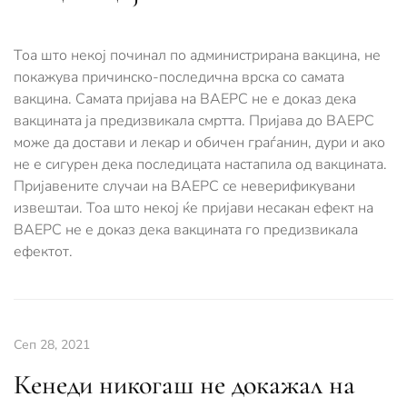
Тоа што некој починал по администрирана вакцина, не
покажува причинско-последична врска со самата
вакцина. Самата пријава на ВАЕРС не е доказ дека
вакцината ја предизвикала смртта. Пријава до ВАЕРС
може да достави и лекар и обичен граѓанин, дури и ако
не е сигурен дека последицата настапила од вакцината.
Пријавените случаи на ВАЕРС се неверификувани
извештаи. Тоа што некој ќе пријави несакан ефект на
ВАЕРС не е доказ дека вакцината го предизвикала
ефектот.
Сеп 28, 2021
Кенеди никогаш не докажал на