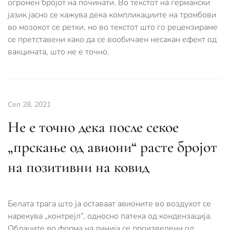
огромен бројот на починати. Во текстот на германски
јазик јасно се кажува дека компликациите на тромбови
во мозокот се ретки, но во текстот што го рецензираме
се претставени како да се вообичаен несакан ефект од
вакцината, што не е точно.
Сеп 28, 2021
Не е точно дека после секое
„прскање од авиони“ расте бројот
на позитивни на ковид
Белата трага што ја оставаат авионите во воздухот се
нарекува „контрејл“, односно патека од кондензација.
Облаците во форма на линија се произведени од