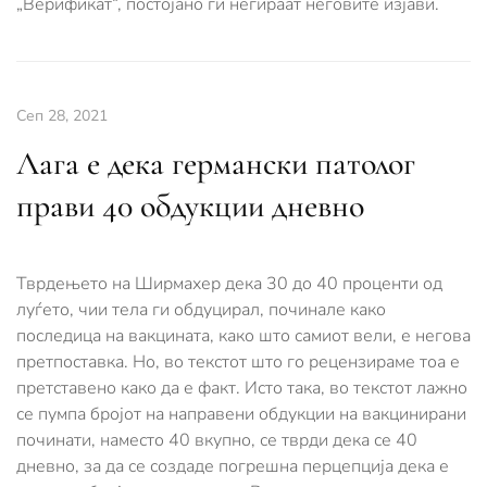
„Верификат“, постојано ги негираат неговите изјави.
Сеп 28, 2021
Лага е дека германски патолог
прави 40 обдукции дневно
Тврдењето на Ширмахер дека 30 до 40 проценти од
луѓето, чии тела ги обдуцирал, починале како
последица на вакцината, како што самиот вели, е негова
претпоставка. Но, во текстот што го рецензираме тоа е
претставено како да е факт. Исто така, во текстот лажно
се пумпа бројот на направени обдукции на вакцинирани
починати, наместо 40 вкупно, се тврди дека се 40
дневно, за да се создаде погрешна перцепција дека е