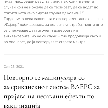
имаат неодреден резултат, или, пак, сомнителните
случаи кои не можеле да се тестираат, да се водат во
статистиката како смртни случаи од ковид-19.
Тврдењето дека вакцината е експериментална е лажно.
„Фајзер“ доби дозвола за целосна употреба, нешто што
се очекуваше да ја зголеми довербата кај
антиваксерите, но не се случи – тие продолжија како и
во овој пост, да ја повторуваат старата мантра.
Сеп 28, 2021
Повторно се манипулира со
американскиот систем ВАЕРС за
пријава на несакани ефекти по
вакцинација