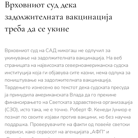
Врховниот суд дека
задолжителната вакцинација
треба да се укине
Врховниот суд на САД никогаш не одлучил за
укинување на задолжителната вакцинација. На веб
страницата на највисоката северноамериканска судска
институција која ги објавува сите казни, нема одлука за
поништување на задолжителната вакцинација.
Тврдењето изнесено во текстот дека судската пресуда
ја принудила американската Влада да го прекине
финансирањето на Светската здравствена организација
(СЗО), исто така, не е точно. Роберт Ф. Кенеди Jуниор е
познат по своите изјави против вакцини, но без научна
поддршка. Проверувачите на факти од повеќе светски
сервиси, како сервосот на агенцијата „АФП“ и