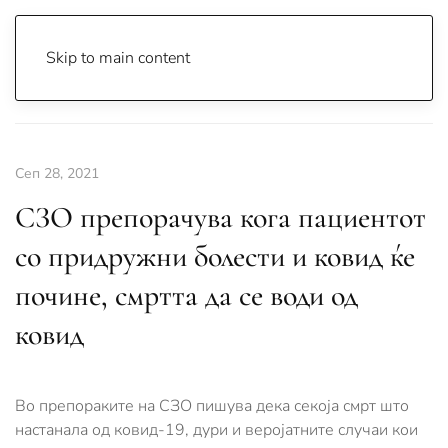
Skip to main content
Почетна
Archive
Вести
Проверка на факти
Сеп 28, 2021
СЗО препорачува кога пациентот
со придружни болести и ковид ќе
почине, смртта да се води од
ковид
Во препораките на СЗО пишува дека секоја смрт што
настанала од ковид-19, дури и веројатните случаи кои