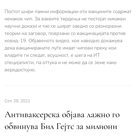
Постот шири лажни информации оти вакцините содржат
некаков чип. За ваквите тврдења не постојат никакви
научни докази и тие се шират заедно со разноразни
теории на заговор, поврзани со вакцинацијата против
ковид-19. Објавеното видео, кое наводно докажува
дека вакцинираните луѓе имаат чипови преку кои
владите ги следат, всушност, е шега на ИТ
специјалисти, па оттука и не може да се земе како
веродостојно.
Сеп 28, 2021
Антиваксерска објава лажно го
обвинува Бил Гејтс за милиони