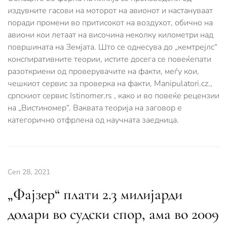
издувните гасови на моторот на авионот и настануваат
поради промени во притисокот на воздухот, обично на
авиони кои летаат на височина неколку километри над
површината на Земјата. Што се однесува до „кемтрејлс“
конспиративните теории, истите досега се повеќепати
разоткриени од проверувачите на факти, меѓу кои,
чешкиот сервис за проверка на факти, Manipulatori.cz.,
српскиот сервис Istinomer.rs , како и во повеќе рецензии
на „Вистиномер“. Ваквата теорија на заговор е
категорично отфрлена од научната заедница.
Сеп 28, 2021
„Фајзер“ плати 2.3 милијарди
долари во судски спор, ама во 2009